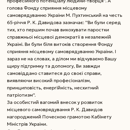
професійного потенціалу людини-творця''. А
голова Фонду сприяння місцевому
самоврядуванню України М. Пухтинський на честь
65-річчя Р. К. Давидова зазначає: ''Ви були серед
тих, хто першим почав викохувати паростки
справжньої місцевої демократії в незалежній
Україні. Ви були біля витоків створення Фонду
сприяння місцевому самоврядуванню України. І
зараз не на словах, а ділом ми відчуваємо Вашу
щиру підтримку та допомогу, Ви завжди
самовіддано ставитеся до своєї справи,
виявляючи високий професіоналізм,
принциповість, енергійність, несхитний
патріотизм''.
За особистий вагомий внесок у розвиток
місцевого самоврядування Р. К. Давидов
нагороджений Почесною грамотою Кабінету
Міністрів України.