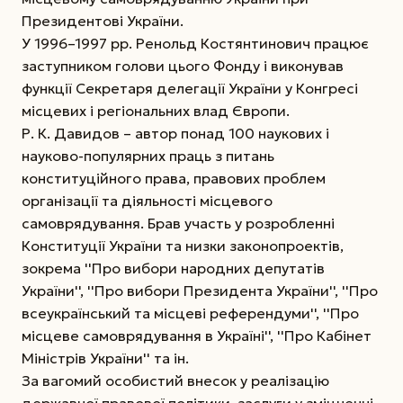
Президентові України.
У 1996–1997 рр. Ренольд Костянтинович працює
заступником голови цього Фонду і виконував
функції Секретаря делегації України у Конгресі
місцевих і регіональних влад Європи.
Р. К. Давидов – автор понад 100 наукових і
науково-популярних праць з питань
конституційного права, правових проблем
організації та діяльності місцевого
самоврядування. Брав участь у розробленні
Конституції України та низки законопроектів,
зокрема ''Про вибори народних депутатів
України'', ''Про вибори Президента України'', ''Про
всеукраїнський та місцеві референдуми'', ''Про
місцеве самоврядування в Україні'', ''Про Кабінет
Міністрів України'' та ін.
За вагомий особистий внесок у реалізацію
державної правової політики, заслуги у зміцненні