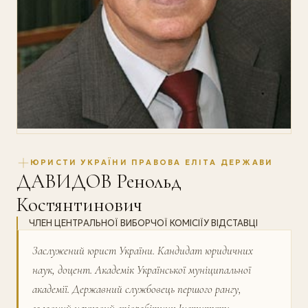
ЮРИСТИ УКРАЇНИ ПРАВОВА ЕЛІТА ДЕРЖАВИ
ДАВИДОВ Ренольд
Костянтинович
ЧЛЕН ЦЕНТРАЛЬНОЇ ВИБОРЧОЇ КОМІСІЇУ ВІДСТАВЦІ
Заслужений юрист України. Кандидат юридичних
наук, доцент. Академік Української муніципальної
академії. Державний службовець першого рангу,