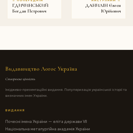
← ПОПЕРЕДНІЙ
НАСТУПНИЙ →
ГДИЧИНСЬКИЙ
ДАНИЛІН Євген
Богдан Петрович
Юрійович
Видавництво Логос Україна
Створюємо цінність
Іміджево-презентаційні видання. Популяризація української історії та
визначних імен України.
ВИДАННЯ
Почесні імена України — еліта держави VII
Національна металургійна академія України