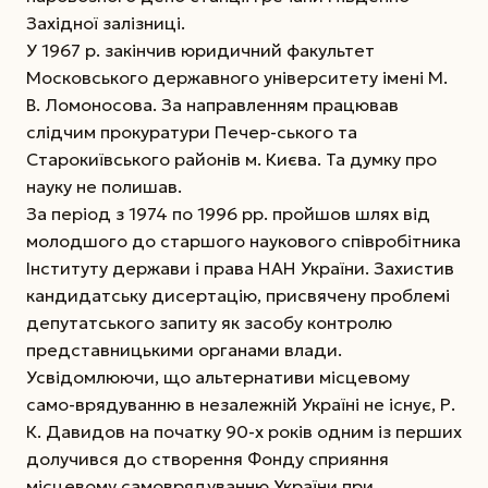
Західної залізниці.
У 1967 р. закінчив юридичний факультет
Московського державного університету імені М.
В. Ломоносова. За направленням працював
слідчим прокуратури Печер-ського та
Старокиївського районів м. Києва. Та думку про
науку не полишав.
За період з 1974 по 1996 рр. пройшов шлях від
молодшого до старшого наукового співробітника
Інституту держави і права НАН України. Захистив
кандидатську дисертацію, присвячену проблемі
депутатського запиту як засобу контролю
представницькими органами влади.
Усвідомлюючи, що альтернативи місцевому
само-врядуванню в незалежній Україні не існує, Р.
К. Давидов на початку 90-х років одним із перших
долучився до створення Фонду сприяння
місцевому самоврядуванню України при