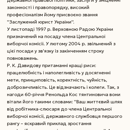
законності і правопорядку, високий
професіоналізм йому присвоєно звання
''Заслужений юрист України''.
У листопаді 1997 р. Верховною Радою України
призначений на посаду члена Центральної
виборчої комісії. У лютому 2004 р. звільнений з
цієї посади у зв'язку із закінченням строку
повноважень.
Р. К. Давидову притаманні кращі риси:
працелюбність і наполегливість у досягненні
мети, принциповість, коректність, чуйність,
доброзичливість. Це відзначають і колеги. Так, з
нагоди 60-річчя Ренольда Кос тянтиновича вони
вітали його такими словами: ''Ваш життєвий шлях
від робітника-слюсаря до члена Центральної
виборчої комісії, державного службовця першого
рангу – яскравий приклад зростання