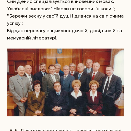
Син Денис спеціалізується в іноземних мовах.
Улюблені вислови: ''Ніколи не говори ''ніколи'';
''Бережи весну у своїй душі і дивися на світ очима
успіху''.
Віддає перевагу енциклопедичній, довідковій та
мемуарній літературі.
Р. К. Давидов серед колег – членів Центральної