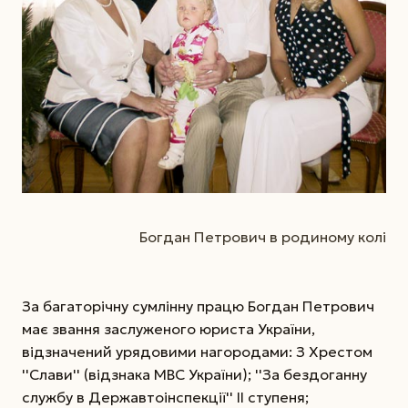
Богдан Петрович в родиному колі
За багаторічну сумлінну працю Богдан Петрович
має звання заслуженого юриста України,
відзначений урядовими нагородами: З Хрестом
''Слави'' (відзнака МВС України); ''За бездоганну
службу в Державтоінспекції'' ІІ ступеня;