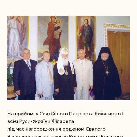
На прийомі у Святійшого Патріарха Київського і
всієї Руси-України Філарета
під час нагородження орденом Святого
Рівноапостольного князя Володимира Великого