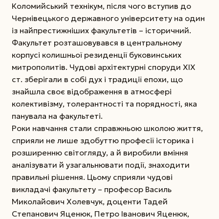
Коломийський технікум, після чого вступив до
Чернівецького державного університету на один
із найпрестижніших факультетів – історичний.
Факультет розташовувався в центральному
корпусі колишньої резиденції буковинських
митрополитів. Чудові архітектурні споруди ХІХ
ст. зберігали в собі дух і традиції епохи, що
знайшла своє відображення в атмосфері
колективізму, толерантності та порядності, яка
панувала на факультеті.
Роки навчання стали справжньою школою життя,
сприяли не лише здобуттю професії історика і
розширенню світогляду, а й виробили вміння
аналізувати й узагальнювати події, знаходити
правильні рішення. Цьому сприяли чудові
викладачі факультету – професор Василь
Миколайович Холевчук, доценти Тадей
Степанович Яценюк, Петро Іванович Яценюк,