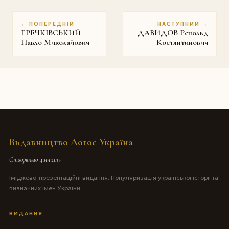
← ПОПЕРЕДНІЙ
НАСТУПНИЙ →
ГРЕЧКІВСЬКИЙ
ДАВИДОВ Ренольд
Павло Миколайович
Костянтинович
Видавництво Логос Україна
Створюємо цінність
Іміджево-презентаційні видання. Популяризація української історії та
визначних імен України.
ВИДАННЯ