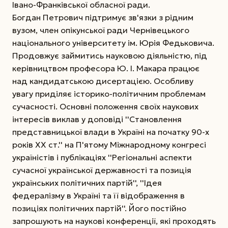
Івано-Франківської обласної ради.
Богдан Петрович підтримує зв'язки з рідним
вузом, член опікунської ради Чернівецького
національного університету ім. Юрія Федьковича.
Продовжує займитись науковою діяльністю, під
керівництвом професора Ю. І. Макара працює
над кандидатською дисертацією. Особливу
увагу приділяє історико-політичним проблемам
сучасності. Основні положення своїх наукових
інтересів виклав у доповіді ''Становлення
представницької влади в Україні на початку 90-х
років ХХ ст.'' на П'ятому Міжнародному конгресі
україністів і публікаціях ''Регіональні аспекти
сучасної української державності та позиція
українських політичних партій'', ''Ідея
федералізму в Україні та її відображення в
позиціях політичних партій''. Його постійно
запрошують на наукові конференції, які проходять