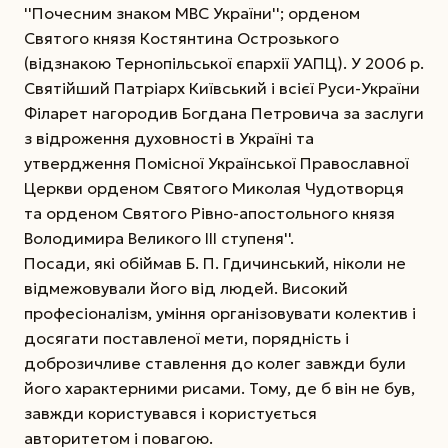
''Почесним знаком МВС України''; орденом
Святого князя Костянтина Острозького
(відзнакою Тернопільської єпархії УАПЦ). У 2006 р.
Святійший Патріарх Київський і всієї Руси-України
Філарет нагородив Богдана Петровича за заслуги
з відроження духовності в Україні та
утвердження Помісної Української Православної
Церкви орденом Святого Миколая Чудотворця
та орденом Святого Рівно-апостольного князя
Володимира Великого ІІІ ступеня''.
Посади, які обіймав Б. П. Гдичинський, ніколи не
відмежовували його від людей. Високий
професіоналізм, уміння організовувати колектив і
досягати поставленої мети, порядність і
доброзичливе ставлення до колег завжди були
його характерними рисами. Тому, де б він не був,
завжди користувався і користується
авторитетом і повагою.