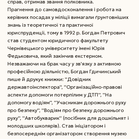
справ, отримав звання полковника.
Прагнення до самовдосконалення і робота на
керівних посадах у міліції вимагали ґрунтовніших
знань із теоретичної та практичної
юриспруденції, тому в 1992 р. Богдан Петрович
став студентом юридичного факультету
Чернівецького університету імені Юрія
Федьковича, який закінчив екстерном.
Незважаючи на брак часу у зв'язку з активною
професійною діяльністю, Богдан Гдичинський
пише й друкує книжки: ''Довідник
державтоінспектора'', ''Організаційно-правові
аспекти допомоги потерпілим у ДТП'', ''На
допомогу водіям'', ''Учасникам дорожнього руху
про безпеку'', ''Водіям про безпеку дорожнього
руху'', ''Автобукварик'' (посібник для дошкільнят і
молодших школярів). Став ініціатором і
безпосереднім організатором створення музею