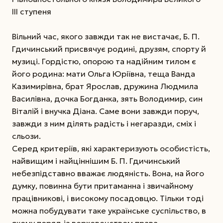
ІІІ ступеня
Вільний час, якого завжди так не вистачає, Б. П.
Гдичинський присвячує родині, друзям, спорту й
музиці. Гордістю, опорою та надійним тилом є
його родина: мати Ольга Юріївна, теща Ванда
Казимирівна, брат Ярослав, дружина Людмила
Василівна, дочка Богданка, зять Володимир, син
Віталій і внучка Діана. Саме вони завжди поруч,
завжди з ним ділять радість і негаразди, сміх і
сльози.
Серед критеріїв, які характеризують особистість,
найвищим і найціннішим Б. П. Гдичинський
небезпідставно вважає людяність. Вона, на його
думку, повинна бути притаманна і звичайному
працівникові, і високому посадовцю. Тільки тоді
можна побудувати таке українське суспільство, в
якому поряд із верховенством права