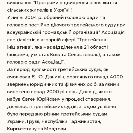
виконання ''Програми підвищення рівня життя
сільських жителів в Україні''.
У липні 2004 р. обраний головою ради та
головою постійно діючого третейського суду при
всеукраїнській громадській організації ''Асоціація
спеціалістів в аграрній сфері ''Третейська
ініціатива'', яка має відділення в 21 області
(зокрема, у містах Київ та Севастополь), а також
головою ради Асоціації.
За період діяльності третейських судів, які
очолював Є. Ю. Данилін, розглянуто понад 4000
звернень юридичних та фізичних осіб, за якими
винесено понад 2000 рішень. Досвід, якого
набув Євген Юрійович у процесі створення,
діяльності третейських судів, згодом успішно
було передано різним третейським судам
України, Грузії, Республіки Таджикистан,
Киргизстану та Молдови.