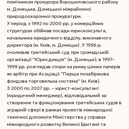
помічником прокурора Ворошиловського району
м. Донецька, Донецької міжрайонної
природоохоронної прокуратури.
У період з 1992 по 2000 рр. у комерційних
структурах обіймав посади юрисконсульта,
начальника юридичного відділу, виконавчого
директора (м. Київ, м. Донецьк). У 1996 р.
очолював третейський суд при громадській
організації ''Юрисдикція'' (м. Донецьк); в 1997–
1999 рр. розглядав спори на ринку цінних паперів
як арбітр при Асоціації ''Перша позабіржова
фондова торговельна система'' (м. Київ).
З 2000 по 2007 рр. – юрист-консультант
(юридичний менеджер), відповідальний за
створення та функціонування третейських судів в
аграрній сфері в рамках проектів міжнародної
технічної допомоги Міністерства у справах
міжнародного розвитку Великої Британії та