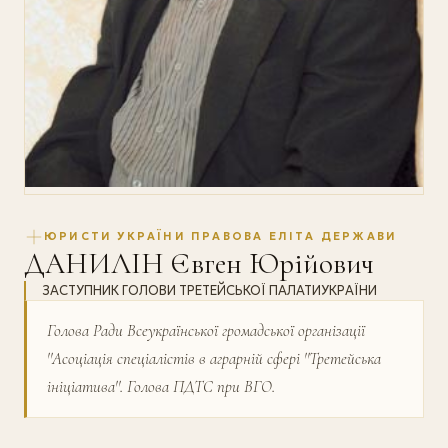
ЮРИСТИ УКРАЇНИ ПРАВОВА ЕЛІТА ДЕРЖАВИ
ДАНИЛІН Євген Юрійович
ЗАСТУПНИК ГОЛОВИ ТРЕТЕЙСЬКОЇ ПАЛАТИУКРАЇНИ
Голова Ради Всеукраїнської громадської організації
''Асоціація спеціалістів в аграрній сфері ''Третейська
ініціатива''. Голова ПДТС при ВГО.