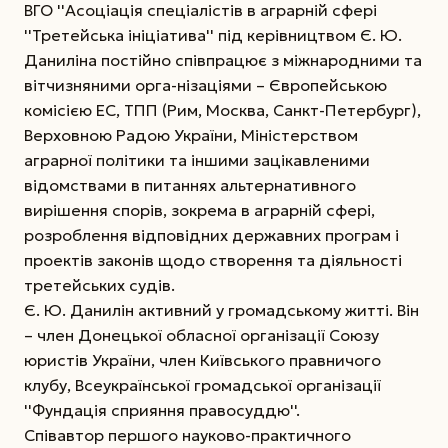
ВГО ''Асоціація спеціалістів в аграрній сфері
''Третейська ініціатива'' під керівництвом Є. Ю.
Даниліна постійно співпрацює з міжнародними та
вітчизняними орга-нізаціями – Європейською
комісією ЕС, ТПП (Рим, Москва, Санкт-Петербург),
Верховною Радою України, Міністерством
аграрної політики та іншими зацікавленими
відомствами в питаннях альтернативного
вирішення спорів, зокрема в аграрній сфері,
розроблення відповідних державних програм і
проектів законів щодо створення та діяльності
третейських судів.
Є. Ю. Данилін активний у громадському житті. Він
– член Донецької обласної організації Союзу
юристів України, член Київського правничого
клубу, Всеукраїнської громадської організації
''Фундація сприяння правосуддю''.
Співавтор першого науково-практичного