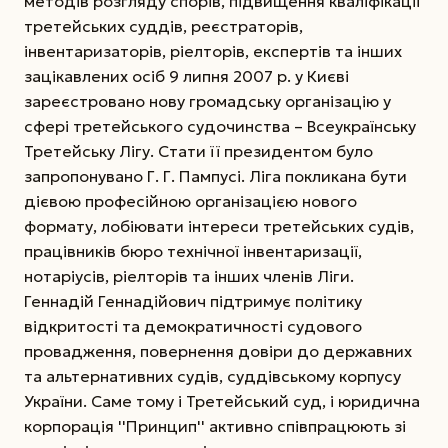
методів розгляду спорів, підвищення кваліфікації
третейських суддів, реєстраторів,
інвентаризаторів, ріелторів, експертів та інших
зацікавлених осіб 9 липня 2007 р. у Києві
зареєстровано нову громадську організацію у
сфері третейського судочинства – Всеукраїнську
Третейську Лігу. Стати її президентом було
запропонувано Г. Г. Пампусі. Ліга покликана бути
дієвою професійною організацією нового
формату, лобіювати інтереси третейських судів,
працівників бюро технічної інвентаризації,
нотаріусів, ріелторів та інших членів Ліги.
Геннадій Геннадійович підтримує політику
відкритості та демократичності судового
провадження, повернення довіри до державних
та альтернативних судів, суддівському корпусу
України. Саме тому і Третейський суд, і юридична
корпорація ''Принцип'' активно співпрацюють зі