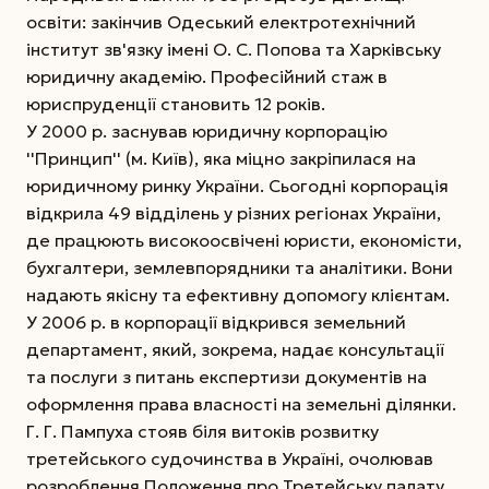
освіти: закінчив Одеський електротехнічний
інститут зв'язку імені О. С. Попова та Харківську
юридичну академію. Професійний стаж в
юриспруденції становить 12 років.
У 2000 р. заснував юридичну корпорацію
''Принцип'' (м. Київ), яка міцно закріпилася на
юридичному ринку України. Сьогодні корпорація
відкрила 49 відділень у різних регіонах України,
де працюють високоосвічені юристи, економісти,
бухгалтери, землевпорядники та аналітики. Вони
надають якісну та ефективну допомогу клієнтам.
У 2006 р. в корпорації відкрився земельний
департамент, який, зокрема, надає консультації
та послуги з питань експертизи документів на
оформлення права власності на земельні ділянки.
Г. Г. Пампуха стояв біля витоків розвитку
третейського судочинства в Україні, очолював
розроблення Положення про Третейську палату