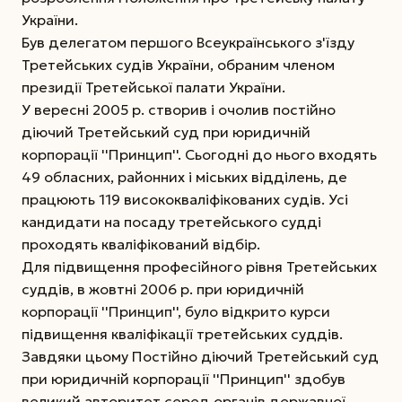
України.
Був делегатом першого Всеукраїнського з'їзду
Третейських судів України, обраним членом
президії Третейської палати України.
У вересні 2005 р. створив і очолив постійно
діючий Третейський суд при юридичній
корпорації ''Принцип''. Сьогодні до нього входять
49 обласних, районних і міських відділень, де
працюють 119 висококваліфікованих судів. Усі
кандидати на посаду третейського судді
проходять кваліфікований відбір.
Для підвищення професійного рівня Третейських
суддів, в жовтні 2006 р. при юридичній
корпорації ''Принцип'', було відкрито курси
підвищення кваліфікації третейських суддів.
Завдяки цьому Постійно діючий Третейський суд
при юридичній корпорації ''Принцип'' здобув
великий авторитет серед органів державної