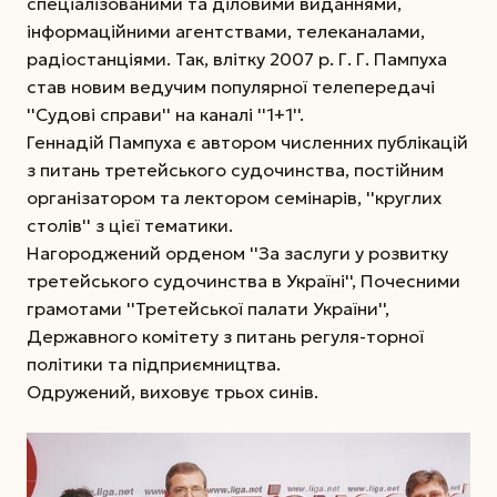
спеціалізованими та діловими виданнями,
інформаційними агентствами, телеканалами,
радіостанціями. Так, влітку 2007 р. Г. Г. Пампуха
став новим ведучим популярної телепередачі
''Судові справи'' на каналі ''1+1''.
Геннадій Пампуха є автором численних публікацій
з питань третейського судочинства, постійним
організатором та лектором семінарів, ''круглих
столів'' з цієї тематики.
Нагороджений орденом ''За заслуги у розвитку
третейського судочинства в Україні'', Почесними
грамотами ''Третейської палати України'',
Державного комітету з питань регуля-торної
політики та підприємництва.
Одружений, виховує трьох синів.