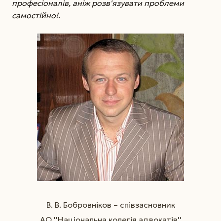
професіоналів, аніж розв'язувати проблеми
самостійно!
.
В. В. Бобровніков – співзасновник
АО ''Національна колегія адвокатів''