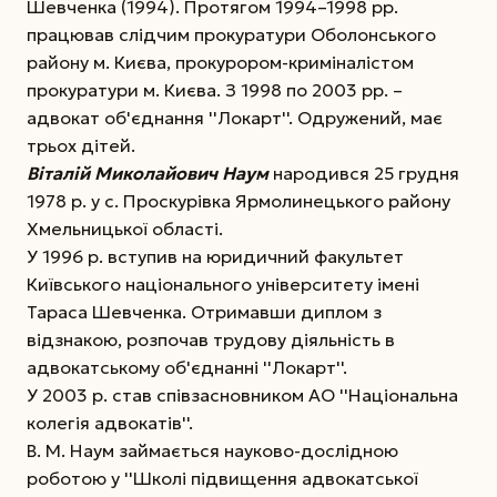
Шевченка (1994). Протягом 1994–1998 рр.
працював слідчим прокуратури Оболонського
району м. Києва, прокурором-криміналістом
прокуратури м. Києва. З 1998 по 2003 рр. –
адвокат об'єднання ''Локарт''. Одружений, має
трьох дітей.
Віталій Миколайович Наум
народився 25 грудня
1978 р. у с. Проскурівка Ярмолинецького району
Хмельницької області.
У 1996 р. вступив на юридичний факультет
Київського національного університету імені
Тараса Шевченка. Отримавши диплом з
відзнакою, розпочав трудову діяльність в
адвокатському об'єднанні ''Локарт''.
У 2003 р. став співзасновником АО ''Національна
колегія адвокатів''.
В. М. Наум займається науково-дослідною
роботою у ''Школі підвищення адвокатської