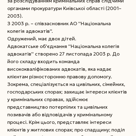
за розслідуванням кримінальних справ слідчими
органами прокуратури Київської області (2001–
2003).
З 2003 р. – співзасновник АО ''Національна
колегія адвокатів''.
Одружений, має двох дітей.
Адвокатське об'єднання ''Національна колегія
адвокатів'' створено 27 листопада 2003 р. До
його складу входить команда
висококваліфікованих адвокатів, яка надає
клієнтам різносторонню правову допомогу.
Зокрема, спеціалізується на цивільних, сімейних,
господарських спорах; захищає інтереси клієнтів
у кримінальних справах, здійснює
представництво потерпілих та цивільних
позивачів або відповідачів у кримінальному
процесі. Крім цього, представляє інтереси
клієнтів у житлових спорах; про спадщину; поділ