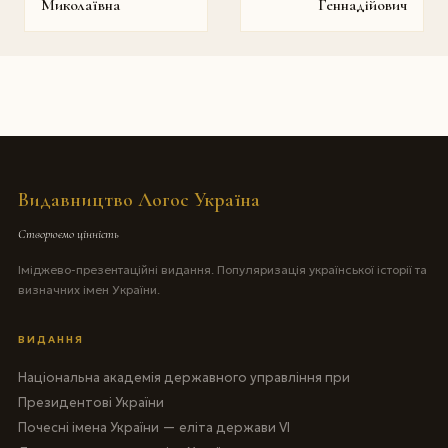
Миколаївна
Геннадійович
Видавництво Логос Україна
Створюємо цінність
Іміджево-презентаційні видання. Популяризація української історії та
визначних імен України.
ВИДАННЯ
Національна академія державного управління при
Президентові України
Почесні імена України — еліта держави VI