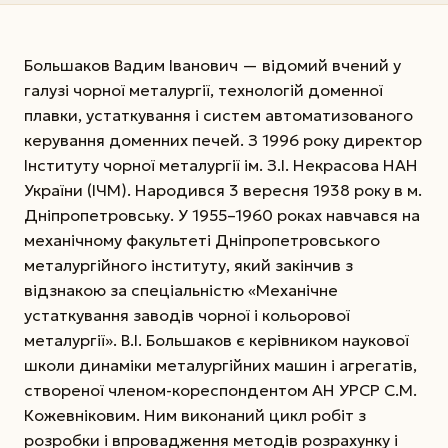
Большаков Вадим Іванович — відомий вчений у
галузі чорної металургії, технологій доменної
плавки, устаткування і систем автоматизованого
керування доменних печей. З 1996 року директор
Інституту чорної металургії ім. З.І. Некрасова НАН
України (ІЧМ). Народився 3 вересня 1938 року в м.
Дніпропетровську. У 1955–1960 роках навчався на
механічному факультеті Дніпропетровського
металургійного інституту, який закінчив з
відзнакою за спеціальністю «Механічне
устаткування заводів чорної і кольорової
металургії». В.І. Большаков є керівником наукової
школи динаміки металургійних машин і агрегатів,
створеної членом-кореспондентом АН УРСР С.М.
Кожевніковим. Ним виконаний цикл робіт з
розробки і впровадження методів розрахунку і