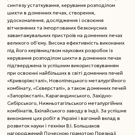
синтезу устаткування, керування розподілом
шихти в доменних печах, створення,
удосконалення, дослідження і освоєння
вітчизняних та імпортованих безконусних
завантажувальних пристроїв на доменних печах
великого об’єму.
Висока ефективність виконаних
під його керівництвом наукових розробок із
керування розподілом шихти в доменних печах
підтверджена їх успішним використовуванням
при освоєнні найбільших в світі доменних печей
«Криворіжсталі», Новоліпецького металургійного
комбінату, «Сєверсталі», а також доменних печей
«Запоріжсталі», Карагандинського, Західно-
Сибірського, Нижньотагільського металургійних
комбінатів, Бхілайського заводу в Індії. За успішне
виконання цих робіт в Україні і вагомий вклад в
розвиток науки і техніки В.І. Большаков
нагороджений Почесною грамотою Президії