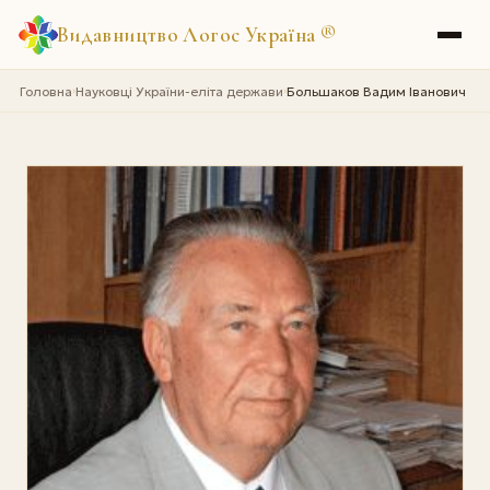
Видавництво Логос Україна
®
Головна
Науковці України-еліта держави
Большаков Вадим Iванович
›
›