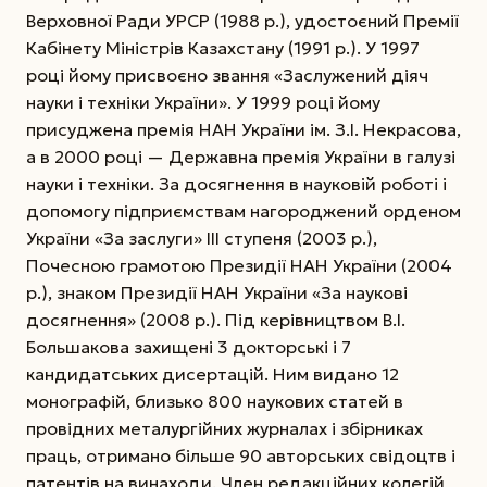
Верховної Ради УРСР (1988 р.), удостоєний Премії
Кабінету Міністрів Казахстану (1991 р.). У 1997
році йому присвоєно звання «Заслужений діяч
науки і техніки України». У 1999 році йому
присуджена премія НАН України ім. З.І. Некрасова,
а в 2000 році — Державна премія України в галузі
науки і техніки. За досягнення в науковій роботі і
допомогу підприємствам нагороджений орденом
України «За заслуги» ІІІ ступеня (2003 р.),
Почесною грамотою Президії НАН України (2004
р.), знаком Президії НАН України «За наукові
досягнення» (2008 р.). Під керівництвом В.І.
Большакова захищені 3 докторські і 7
кандидатських дисертацій. Ним видано 12
монографій, близько 800 наукових статей в
провідних металургійних журналах і збірниках
праць, отримано більше 90 авторських свідоцтв і
патентів на винаходи. Член редакційних колегій