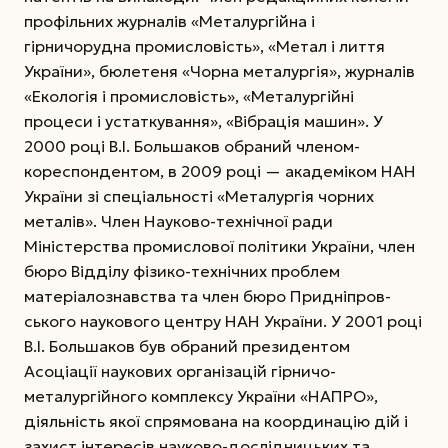
профільних журналів «Металургійна і
гірничорудна промисловість», «Метал і лиття
України», бюлетеня «Чорна металургія», журналів
«Екологія і промисловість», «Металургійні
процеси і устаткування», «Вібрація машин». У
2000 році В.І. Большаков обраний членом-
кореспондентом, в 2009 році — академіком НАН
України зі спеціальності «Металургія чорних
металів». Член Науково-технічної ради
Міністерства промислової політики України, член
бюро Відділу фізико-технічних проблем
матеріалознавства та член бюро Придніпров-
ського наукового центру НАН України. У 2001 році
В.І. Большаков був обраний президентом
Асоціації наукових організацій гірничо-
металургійного комплексу України «НАПРО»,
діяльність якої спрямована на координацію дій і
захист інтересів науково-дослідницьких та