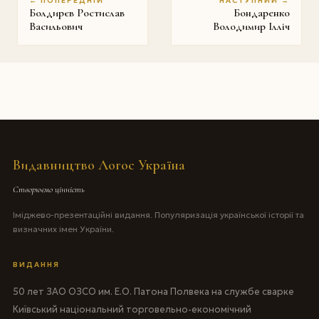
← ПОПЕРЕДНІЙ
НАСТУПНИЙ →
Болдирєв Ростислав
Бондаренко
Васильович
Володимир Iлліч
Видавництво Логос Україна
Створюємо цінність
Іміджево-презентаційні видання. Популяризація української історії та
визначних імен України.
ВИДАННЯ
50 лет ЗАО ОЗСО им. Е.О. Патона Полвека на службе сварке
Київський національний торговельно-економічний