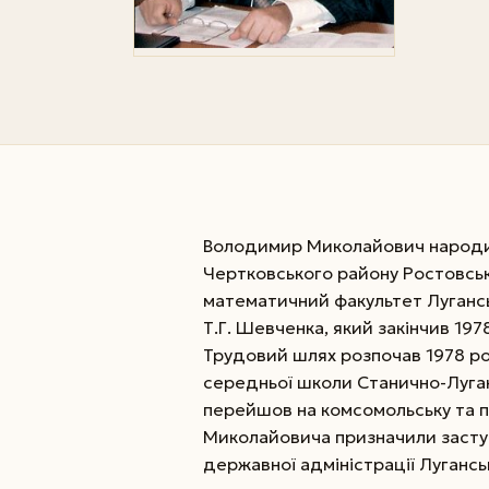
Володимир Миколайович народив
Чертковського району Ростовсько
математичний факультет Лугансь
Т.Г. Шевченка, який закінчив 197
Трудовий шлях розпочав 1978 ро
середньої школи Станично-Луган
перейшов на комсомольську та п
Миколайовича призначили засту
державної адміністрації Лугансь