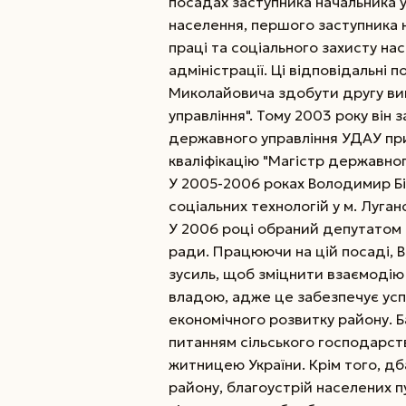
посадах заступника начальника у
населення, першого заступника н
праці та соціального захисту на
адміністрації. Ці відповідальні
Миколайовича здобути другу вищ
управління". Тому 2003 року він 
державного управління УДАУ пр
кваліфікацію
"Магістр державного
У 2005-2006 роках Володимир Бі
соціальних технологій у м. Луган
У 2006 році обраний депутатом 
ради. Працюючи на цій посаді,
зусиль, щоб зміцнити взаємодію
владою, адже це забезпечує усп
економічного розвитку району. 
питанням сільського господарст
житницею України. Крім того, д
району, благоустрій населених пу