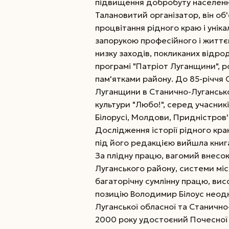
підвищення добробуту населенн
Талановитий організатор, він об
процвітання рідного краю і уніка
запорукою професійного і життєв
низку заходів, покликаних відро
програмі "Патріот Луганщини", 
пам'ятками району. До 85-річчя 
Луганщини в Станично-Луганськ
культури "Любо!", серед учасникі
Білорусі, Молдови, Придністров'
Дослідження історії рідного кра
під його редакцією вийшла книг
За плідну працю, вагомий внесо
Луганського району, системи міс
багаторічну сумлінну працю, вис
позицію Володимир Білоус неод
Луганської обласної та Станично
2000 року удостоєний Почесної 