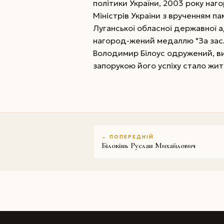
політики України, 2003 року на
Міністрів України з врученням п
Луганської обласної державної а
нагород-жений медаллю "За засл
Володимир Білоус одружений, ви
запорукою його успіху стало жи
← ПОПЕРЕДНІЙ
Білокінь Руслан Михайлович