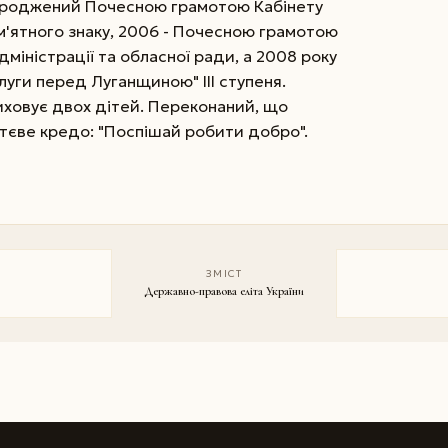
городжений Почесною грамотою Кабінету
ам'ятного знаку, 2006 - Почесною грамотою
дміністрації та обласної ради, а 2008 року
уги перед Луганщиною" ІІІ ступеня.
ховує двох дітей. Переконаний, що
ттєве кредо: "Поспішай робити добро".
ЗМІСТ
Державно-правова еліта України