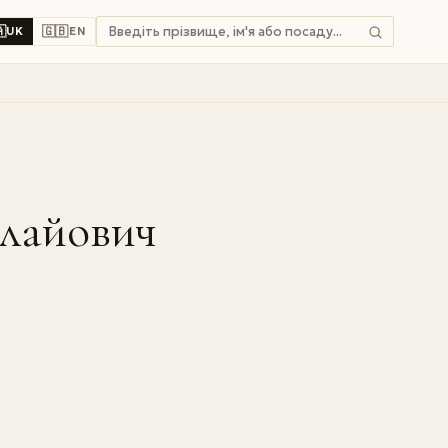

🇬🇧
UK
EN
олайович