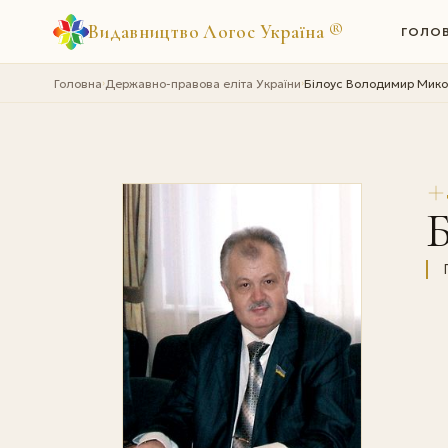
Видавництво Логос Україна
®
ГОЛО
Головна
Державно-правова еліта України
Білоус Володимир Мик
›
›