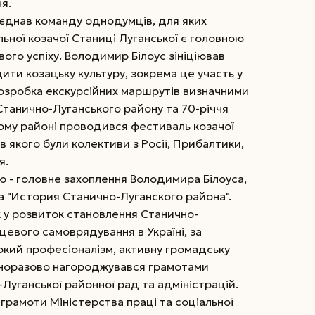
я.
'єднав команду однодумців, для яких
льної козачої Станиці Луганської є головною
ого успіху. Володимир Білоус зініціював
дити козацьку культуру, зокрема це участь у
розробка екскурсійних маршрутів визначними
Станично-Луганського району та 70-річчя
ому районі проводився фестиваль козачої
в якого були колективи з Росії, Прибалтики,
я.
ю - головне захоплення Володимира Білоуса,
а "История Станично-Луганского района".
к у розвиток становлення Станично-
цевого самоврядування в Україні, за
окий професіоналізм, активну громадську
норазово нагороджувався грамотами
-Луганської районної рад та адміністрацій.
грамоти Міністерства праці та соціальної