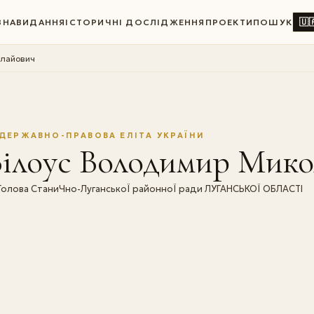
🇺
ВНА
ВИДАННЯ
ІСТОРИЧНІ ДОСЛІДЖЕННЯ
ПРОЕКТИ
ПОШУК
олайович
ДЕРЖАВНО-ПРАВОВА ЕЛІТА УКРАЇНИ
Білоус Володимир Мик
Голова СтаниЧно-ЛуганськоЇ районноЇ ради ЛУГАНСЬКОЇ ОБЛАСТІ