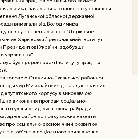
правління праці та соціального захисту
ачальника, началь-ника головного управління
селення Луганської обласної державної
 посади вимагали від Володимира
у освіту за спеціальністю "Державне
закінчив Харківський регіональний інститут
и Президентові України, здобувши
 управління".
лоус був проректором Інституту праці та
ськ.
та головою Станично-Луганської районної
 Володимир Миколайович докладає значних
 депутатського корпусу з виконавчою
ішне виконання програм соціально-
Багато уваги приділяє голова райради
ва, адже район по праву можна назвати
бає про соціально-економічний розвиток
нктів, об'єктів соціального призначення,