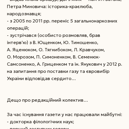
Петра Миновича: історика-краєлюба,
народознавця;
- з 2005 по 2011 рр. переніс 5 загальнонаркозних
операцій;
- зустрічався (особисто розмовляв, брав
інтерв’ю) з В. Ющенком, Ю. Тимошенко,
А. Яценюком, О. Тягнибоком, Л. Кравчуком,
О. Морозом, П. Симоненком, В. Семенюк-
Самсоненко, А. Гриценком та ін. Янукович у 2012 р.
на запитання про поставки газу та євровибір
України відповідав сердито…
Дещо про редакційний колектив…
За час існування газети у нас працювали майбутні:
- докторка філологічних наук;
- перший заступник голови