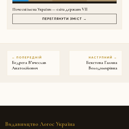
Почесні імена України — еліта держави VII
ПЕРЕГЛЯНУТИ ЗМІСТ →
← ПОПЕРЕДНІЙ
НАСТУПНИЙ →
Бедрега В’ячеслав
Бекетова Галина
Анатолійович
Володимирівна
Видавництво Логос Україна