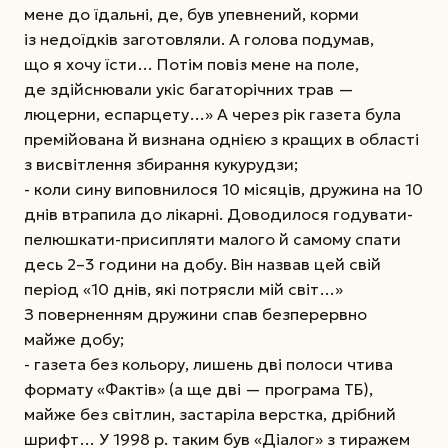
мене до їдальні, де, був упевнений, корми
із недоїдків заготовляли. А голова подумав,
що я хочу їсти… Потім повіз мене на поле,
де здійснювали укіс багаторічних трав —
люцерни, еспарцету…» А через рік газета була
премійована й визнана однією з кращих в області
з висвітлення збирання кукурудзи;
- коли сину виповнилося 10 місяців, дружина на 10
днів втрапила до лікарні. Доводилося годувати-
пелюшкати-присипляти малого й самому спати
десь 2–3 години на добу. Він назвав цей свій
період «10 днів, які потрясли мій світ…»
З поверненням дружини спав безперервно
майже добу;
- газета без кольору, лишень дві полоси чтива
формату «Фактів» (а ще дві — програма ТБ),
майже без світлин, застаріла верстка, дрібний
шрифт… У 1998 р. таким був «Діалог» з тиражем