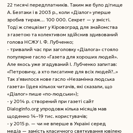
22 тисячі передплатників. Таким же було дітище
А. Безтаки і в 2003 р., коли «Діалог» уперше
зробив тираж… 100 000. Секрет — у змісті.
Тоді ж спецвізит у Кіровоград для знайомства
з газетою та колективом здійснив здивований
голова НСЖУ І. Ф. Лубченко;
- тривалий час при заголовку «Діалога» стояло
популярне гасло «Газета для хороших людей».
Але якось уже згадуваний І. Лубченко запитав:
«Петровичу, а хто писатиме для всіх людей?..»
Так з’явилося нове гасло «Незамінна людська
газета» (ідея кількох читачів, які сказали, що
«Діалог» пише «по-людськи»);
- у 2014 р. створений при газеті сайт
Dialoginfo.org упродовж кілька місяців мав
щоденно 14–19 тис. користувачів;
- у 2015 р. — чи не вперше в Україні серед
медіа — замість класичного святкування ювілею