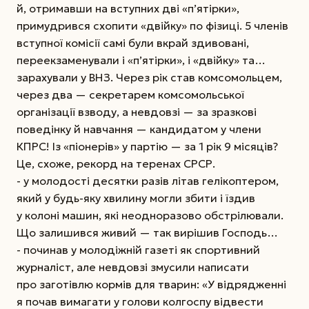
й, отримавши на вступних дві «п’ятірки»,
примудрився схопити «двійку» по фізиці. 5 членів
вступної комісії самі були вкрай здивовані,
переекзаменували і «п’ятірки», і «двійку» та…
зарахували у ВНЗ. Через рік став комсомольцем,
через два — секретарем комсомольської
організації взводу, а невдовзі — за зразкові
поведінку й навчання — кандидатом у члени
КПРС!
Із «піо­нерів» у партію — за 1 рік 9 місяців?
Це, схоже, рекорд на теренах СРСР.
- у молодості десятки разів літав гелікоптером,
який у будь-яку хвилину могли збити і їздив
у колоні машин, які неодноразово обстрілювали.
Що залишився живий — так вирішив Господь…
- починав у молодіжній газеті як спортивний
журналіст, але невдовзі змусили написати
про заготівлю кормів для тварин: «У відрядженні
я почав вимагати у голови колгоспу відвести