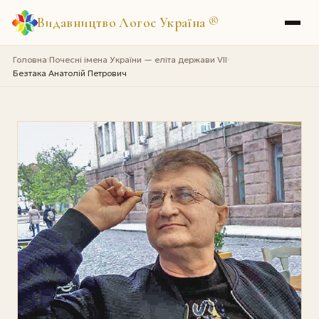
Видавництво Логос Україна
®
Головна
Почесні імена України — еліта держави VII
›
›
Безтака Анатолій Петрович