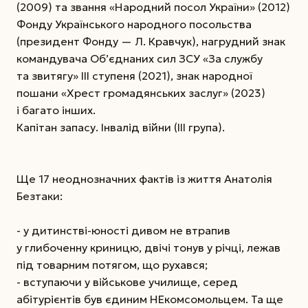
(2009) та звання «Народний посол України» (2012)
Фонду Українського народного посольства
(президент Фонду — Л. Кравчук), нагрудний знак
командувача Об’єднаних сил ЗСУ «За службу
та звитягу» ІІІ ступеня (2021), знак народної
пошани «Хрест громадянських заслуг» (2023)
і багато інших.
Капітан запасу. Інвалід війни (III група).
Ще 17 неоднозначних фактів із життя Анатолія
Безтаки:
- у дитинстві-юності дивом не втрапив
у глибоченну криницю, двічі тонув у річці, лежав
під товарним потягом, що рухався;
- вступаючи у військове училище, серед
абітурієнтів був єдиним НЕкомсомольцем. Та ще