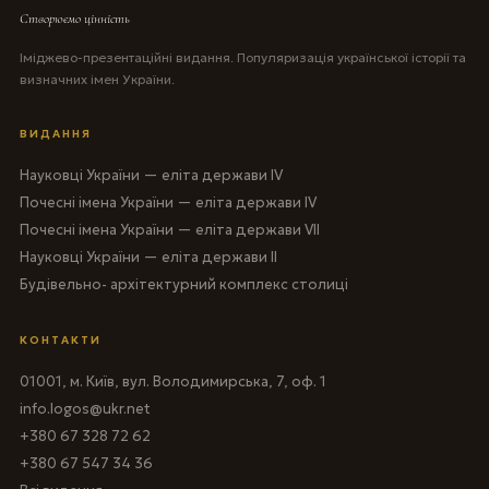
Створюємо цінність
Іміджево-презентаційні видання. Популяризація української історії та
визначних імен України.
ВИДАННЯ
Науковці України — еліта держави IV
Почесні імена України — еліта держави IV
Почесні імена України — еліта держави VII
Науковці України — еліта держави II
Будівельно- архітектурний комплекс столиці
КОНТАКТИ
01001, м. Київ, вул. Володимирська, 7, оф. 1
info.logos@ukr.net
+380 67 328 72 62
+380 67 547 34 36