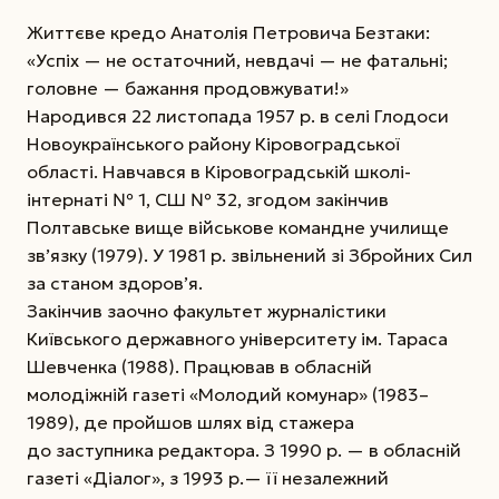
Життєве кредо Анатолія Петровича Безтаки:
«Успіх — не остаточний, невдачі — не фатальні;
головне — бажання продовжувати!»
Народився 22 листопада 1957 р. в селі Глодоси
Новоукраїнського району Кіровоградської
області. Навчався в Кіровоградській школі-
інтернаті № 1, СШ № 32, згодом закінчив
Полтавське вище військове командне училище
зв’язку (1979). У 1981 р. звільнений зі Збройних Сил
за станом здоров’я.
Закінчив заочно факультет журналістики
Київського державного університету ім. Тараса
Шевченка (1988). Працював в обласній
молодіжній газеті «Молодий комунар» (1983–
1989), де пройшов шлях від стажера
до заступника редактора. З 1990 р. — в обласній
газеті «Діалог», з 1993 р.— її незалежний