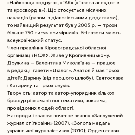
«Найкраща подруга», «ГАК» («Газета анекдотів
та кросвордів»). Що стосується місячних
накладів (разом із діалогівськими додатками),
то найвищий результат був у 2003 р. — трохи
більше 750 тисяч примірників. Усі газети мають
всеукраїнський статус.
Член правління Кіровоградської обласної
організації НСЖУ. Живе у Кропивницькому.
Дружина — Валентина Миколаївна — працює
в редакції газети «Діалог». Анатолій має трьох
дітей: Дарину (від першого шлюбу), Святослава
і Катарину та трьох онуків.
Творчість: автор та автор-упорядник кількох
брошур різноманітної тематики, зокрема,
про відомих людей області.
Нагороди і звання: почесне звання «Заслужений
журналіст України» (2007), «Золота медаль
української журналістики» (2010); Орден слави