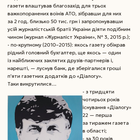
газети влаштував благозахід для трьох
важкопоранених воїнів АТО, зібравши для них
за 2 год. близько 50 тис. грн і запропонувавши
усій журналістській братії України діяти подібним
чином (журнал «Журналіст України», № 3, 2015 р.);
- по-крупному (2010–2015): якось газету обікрав
рідний головний бухгалтер, ще якось — один
із найближчих заклятих друзів-партнерів і,
нарешті, — луснув банк, де зберігалися гроші
п’яти газетних додатків до «Діалогу».
Таки викрутилися…
- з тридцяти
чотирьох років
існування «Діалогу»
22 — перша
за тиражем газета
в області;
- за 30 років