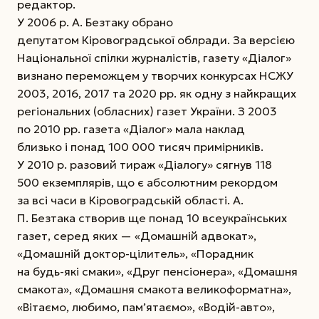
редактор.
У 2006 р. А. Безтаку обрано
депутатом Кіровоградської облради. За версією
Національної спілки журналістів, газету «Діалог»
визнано переможцем у творчих конкурсах НСЖУ
2003, 2016, 2017 та 2020 рр. як одну з найкращих
регіональних (обласних) газет України. З 2003
по 2010 рр. газета «Діалог» мала наклад
близько і понад 100 000 тисяч примірників.
У 2010 р. разовий тираж «Діалогу» сягнув 118
500 екземплярів, що є абсолютним рекордом
за всі часи в Кіровоградській області. А.
П. Безтака створив ще понад 10 всеукраїнських
газет, серед яких — «Домашній адвокат»,
«Домашній доктор-цілитель», «Порадник
на будь-які смаки», «Друг пенсіонера», «Домашня
смакота», «Домашня смакота великоформатна»,
«Вітаємо, любимо, пам’ятаємо», «Водій-авто»,