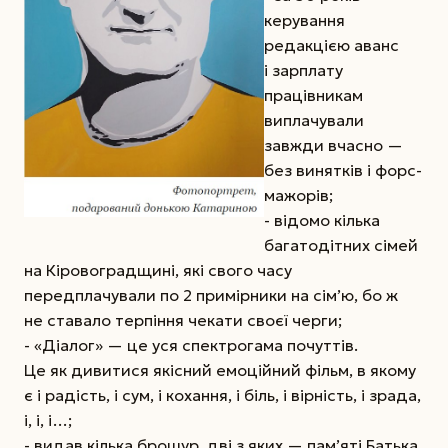
керування
редакцією аванс
і зар­плату
працівникам
виплачували
завжди вчасно —
без винятків і форс-
мажорів;
- відомо кілька
багатодітних сімей
на Кіровоградщині, які свого часу
передплачували по 2 примірники на сім’ю, бо ж
не ставало терпіння чекати своєї черги;
- «Діалог» — це уся спектрогама почуттів.
Це як дивитися якісний емоційний фільм, в якому
є і радість, і сум, і кохання, і біль, і вірність, і зрада,
і, і, і…;
- видав кілька брошур, дві з яких — пам’яті Батька,