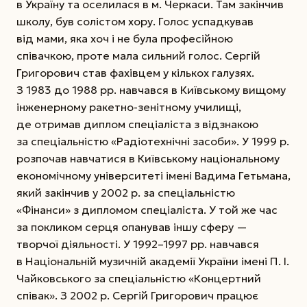
в Україну та оселилася в м. Черкаси. Там закінчив
школу, був солістом хору. Голос успадкував
від мами, яка хоч і не була професійною
співачкою, проте мала сильний голос. Сергій
Григорович став фахівцем у кількох галузях.
З 1983 до 1988 рр. навчався в Київському вищому
інженерному ракетно-зенітному училищі,
де отримав диплом спеціаліста з відзнакою
за спеціальністю «Радіотехнічні засоби».
У 1999 р.
розпочав навчатися в Київському національному
економічному університеті імені Вадима Гетьмана,
який закінчив у 2002 р. за спеціальністю
«Фінанси» з дипломом спеціаліста. У той же час
за покликом серця опанував іншу сферу —
творчої діяльності. У 1992–1997 рр. навчався
в Національній музичній академії України імені П. І.
Чайковського за спеціальністю «Концертний
співак». З 2002 р. Сергій Григорович працює