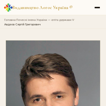
Видавництво Логос Україна
®
Головна
Почесні імена України — еліта держави V
›
›
Авдєєв Сергій Григорович