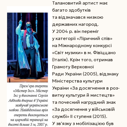
Талановитий артист має
багато здобутків
та відзначався низкою
державних нагород.
У 2004 р. він переміг
у категорії «Ліричний спів»
на Міжнародному конкурсі
«Світ музики» в м. Фівіццано
(Італія). Крім того, отримав
Грамоту Верховної
Ради України (2005), відзнаку
­Міністерства культури
України «За досягнення в роз­
витку культури й мистецтв»
та почесний нагрудний знак
«За досяг­нення у військовій
службі» II ступе­ня (2015).
У зв’язку з мобілізацією був