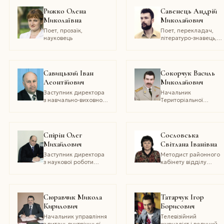
Рижко Олена
Савенець Андрій
Миколаївна
Миколайович
Поет, прозаїк,
Поет, перекладач,
науковець
літературо-знавець,
доцент Гуманітарно-
економічної академії
(м. Лодзь, Польща)
Савицький Іван
Сокорчук Василь
Леонтійович
Миколайович
Заступник директора
Начальник
з навчально-виховної
Територіальної
роботи. Учитель вищої
державної інспекції
категорії, відмінник
праці, Головний
освіти України, член
державний інспектор
Національної спілки
праці
Спірін Олег
Сословська
краєзнавців України
Михайлович
Світлана Іванівна
Заступник директора
Методист районного
з наукової роботи
кабінету відділу
Інституту
освіти Андрушівської
інформаційних
райдержадміністрації
технологій і засобів
навчання АПН України
Сюравчик Микола
Татарчук Ігор
(м. Київ), кандидат
Кирилович
Борисович
педагогічних наук,
доцент
Начальник управління
Телевізійний
з питань внутрішньої
журналіст і ведучий