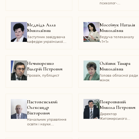
університету імені
департаменту з
психолог-
Івана Франка
маркетингу
психоаналітик
Медвідь Алла
Мосейчук Наталія
Миколаївна
Миколаївна
Заступник завідувача
Ведуча телеканалу
кафедри української
«1+1»
словесності та
культури факультету
фінансів та банківської
справи Національного
Нечипоренко
Олійник Тамара
університету ДПС
Валерій Петрович
Миколаївна
України, доцент
Прозаїк, публіцист
Голова обласної ради
жінок
Пастовенський
Покропивній
Олександр
Микола Петрович
Вікторович
Директор
Житомирського
Начальник управління
училища культури і
освіти і науки
мистецтв ім. І. Огієнка
Житомирської
облдерж-
адміністрації