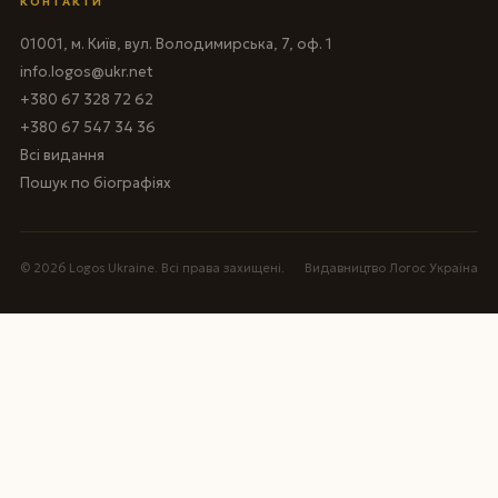
КОНТАКТИ
01001, м. Київ, вул. Володимирська, 7, оф. 1
info.logos@ukr.net
+380 67 328 72 62
+380 67 547 34 36
Всі видання
Пошук по біографіях
© 2026 Logos Ukraine. Всі права захищені.
Видавництво Логос Україна