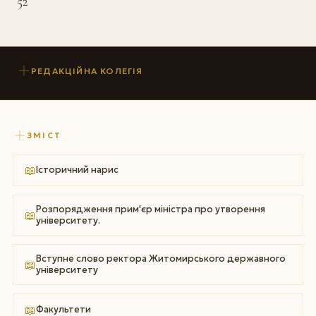
52
РЕДАКЦІЙНА КОЛЕГІЯ
ЗМІСТ
📖
Історичний нарис
Розпорядження прим'єр міністра про утворення
📖
університету.
Вступне слово ректора Житомирського державного
📖
університету
📖
Факультети