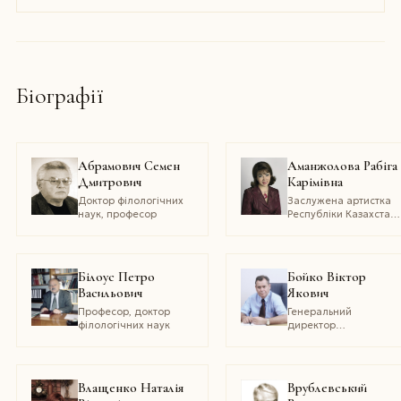
Біографії
Абрамович Семен
Аманжолова Рабіга
Дмитрович
Карімівна
Доктор філологічних
Заслужена артистка
наук, професор
Республіки Казахстан.
Популярна
телеведуча
Білоус Петро
Бойко Віктор
Васильович
Якович
Професор, доктор
Генеральний
філологічних наук
директор
Житомирської
обласної державної
телерадіокомпанії.
Академік Євразійської
Влащенко Наталія
Врублевський
академії телебачення