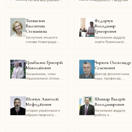
політики та зв’язків з
громадськістю
Житомирської
облдержадміністрації.
Титяневич
Федорчук
Відмінник освіти
Валентина
Володимир
України
Степанівна
Григорович
Заступник міського
Начальник відділу
голови Новограда-
освіти Ружинської
Волинського
райдержадміністрації
Цимбалюк Григорій
Чирков Олександр
Миколайович
Семенович
Письменник, член
Доктор філологічних
Національної спілки
наук, професор,
письменників України
академік АН ВО
України, почесний
професор
Житомирського
Шевчук Анатолій
Шинкар Валерій
державного
Мефодійович
Володимирович
університету
Історик українського
Начальник відділу
образо-творчого
роботи з
мистецтва,
громадськістю та ЗМІ
письменник-
Відокремленого
перекладач
підрозділу