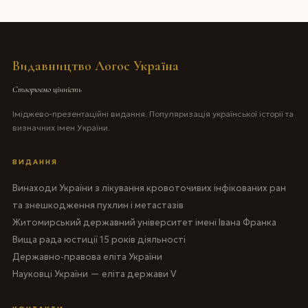
Видавництво Логос Україна
Створюємо цінність
Іміджево-презентаційні видання. Популяризація української історії та
визначних імен України.
ВИДАННЯ
Винаходи України з лікування кровоточивих інфікованих ран
та знешкодження пухлин і метастазів
Житомирський державний університет імені Івана Франка
Вища рада юстиції 15 років діяльності
Державно-правова еліта України
Науковці України — еліта держави V