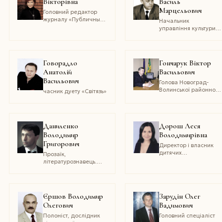
Вікторівна
Василь
та радіомовлення,
Марцельович
член Спілки
Головний редактор
журналістів України,
журналу «Публичные
Начальник
заслужений
люди»
управління культури і
журналіст України
туризму Житомирської
обласної державної
адміністрації
Говорадло
Гончарук Віктор
Анатолій
Васильович
Васильович
Голова Новоград-
Волинської районної
часник дуету «Світязь»
ради
Даниленко
Дорош Леся
Володимир
Володимирівна
Григорович
Директор і власник
дитячих
Прозаїк,
супермаркетів
літературознавець.
«Мірошка»
Член НСПУ. Кандидат
філологічних наук
Єршов Володимир
Зарудін Олег
Олегович
Вадимович
Полоніст, дослідник
Головний спеціаліст