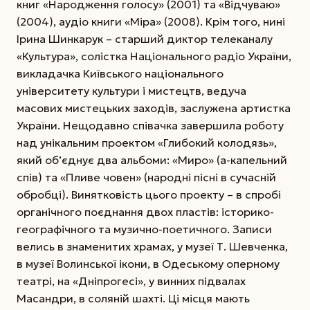
книг «Народження голосу» (2001) та «Відчуваю»
(2004), аудіо книги «Міра» (2008). Крім того, нині
Ірина Шинкарук – старший диктор телеканалу
«Культура», солістка Національного радіо України,
викладачка Київського національного
університету культури і мистецтв, ведуча
масових мистецьких заходів, заслужена артистка
України. Нещодавно співачка завершила роботу
над унікальним проектом «Глибокий колодязь»,
який об’єднує два альбоми: «Миро» (а-капельний
спів) та «Пливе човен» (народні пісні в сучасній
обробці). Винятковість цього проекту – в спробі
органічного поєднання двох пластів: історико-
географічного та музично-поетичного. Записи
велись в знаменитих храмах, у музеї Т. Шевченка,
в музеї Волинської ікони, в Одеському оперному
театрі, на «Дніпрогесі», у винних підвалах
Масандри, в соляній шахті. Ці місця мають