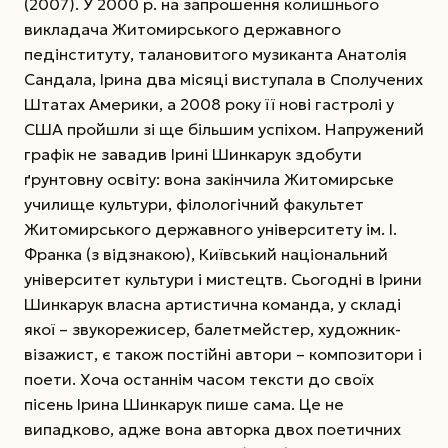
(2007). У 2000 р. на запрошення колишнього
викладача Житомирського державного
педінституту, талановитого музиканта Анатолія
Сандала, Ірина два місяці виступала в Сполучених
Штатах Америки, а 2008 року її нові гастролі у
США пройшли зі ще більшим успіхом. Напружений
графік не завадив Ірині Шинкарук здобути
ґрунтовну освіту: вона закінчила Житомирське
училище культури, філологічний факультет
Житомирського державного університету ім. І.
Франка (з відзнакою), Київський національний
університет культури і мистецтв. Сьогодні в Ірини
Шинкарук власна артистична команда, у складі
якої – звукорежисер, балетмейстер, художник-
візажист, є також постійні автори – композитори і
поети. Хоча останнім часом тексти до своїх
пісень Ірина Шинкарук пише сама. Це не
випадково, адже вона авторка двох поетичних