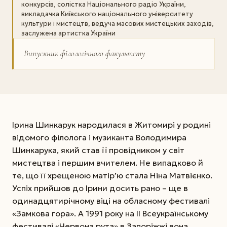
конкурсів, солістка Національного радіо України,
викладачка Київського національного університету
культури і мистецтв, ведуча масових мистецьких заходів,
заслужена артистка України
Випускник філологічного факультету
Ірина Шинкарук народилася в Житомирі у родині
відомого філолога і музиканта Володимира
Шинкарука, який став її провідником у світ
мистецтва і першим вчителем. Не випадково й
те, що її хрещеною матір’ю стала Ніна Матвієнко.
Успіх прийшов до Ірини досить рано – ще в
одинадцятирічному віці на обласному фестивалі
«Замкова гора». А 1991 року на ІІ Всеукраїнському
фестивалі «Червона рута» в Запоріжжі вона