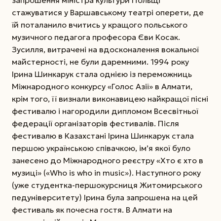
запрошення міністра культури Польщі
стажуватися у Варшавському театрі оперети, де
їй поталанило вчитись у кращого польського
музичного педагога професора Єви Косак.
Зусилля, витрачені на вдосконалення вокальної
майстерності, не були даремними. 1994 року
Ірина Шинкарук стала однією із переможниць
Міжнародного конкурсу «Голос Азії» в Алмати,
крім того, її визнали виконавицею найкращої пісні
фестивалю і нагородили дипломом Всесвітньої
федерації організаторів фестивалів. Після
фестивалю в Казахстані Ірина Шинкарук стала
першою українською співачкою, ім’я якої було
занесено до Міжнародного реєстру «Хто є хто в
музиці» («Who is who in music»). Наступного року
(уже студентка-першокурсниця Житомирського
педуніверситету) Ірина була запрошена на цей
фестиваль як почесна гостя. В Алмати на