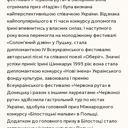
отримала приз «Надія» і була визнана
найперспективнішою співачкою України. Відзнака
найпопулярнішого в ті часи конкурсу допомогла
Ірині впевнитись у власних силах. І наступного
року вона перемогла на молодіжному фестивалі
«Солом’яний дзвін» у Луцьку, стала
дипломанткою ІV Всеукраїнського фестивалю
авторської пісні та співаної поезії «Оберіг». Значні
успіхи приніс Ірині Шинкарук 1993 рік: вона стала
дипломанткою конкурсу «Нові імена» Українського
фонду культури, завоювала І премію
Всеукраїнського фестивалю «Червона рута» в
Донецьку і разом з іншими лауреатами «Червоної
рути» здійснила гастрольний тур по містах
України, здобула головний приз Міжнародного
конкурсу «Білостоцькі мальви» в Польщі.
Додатком до головного призу в Білостоці стало