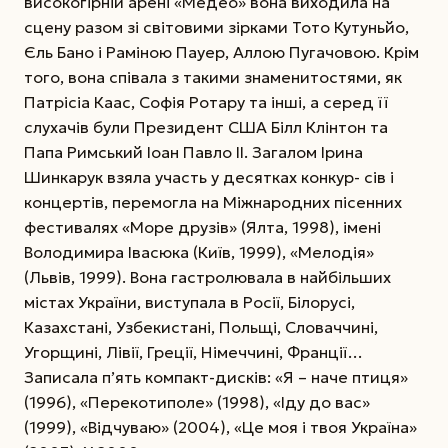
високогірній арені «Медео» вона виходила на
сцену разом зі світовими зірками Тото Кутуньйо,
Єль Бано і Раміною Пауер, Аллою Пугачовою. Крім
того, вона співала з такими знаменитостями, як
Патрісіа Каас, Софія Ротару та інші, а серед її
слухачів були Президент США Білл Клінтон та
Папа Римський Іоан Павло ІІ. Загалом Ірина
Шинкарук взяла участь у десятках конкур-
сів і
концертів, перемогла на Міжнародних пісенних
фестивалях «Море друзів» (Ялта, 1998), імені
Володимира Івасюка (Київ, 1999), «Мелодія»
(Львів, 1999). Вона гастролювала в найбільших
містах України, виступала в Росії, Білорусі,
Казахстані, Узбекистані, Польщі, Словаччині,
Угорщині, Лівії, Греції, Німеччині, Франції…
Записала п’ять компакт-дисків: «Я – наче птиця»
(1996), «Перекотиполе» (1998), «Іду до вас»
(1999), «Відчуваю» (2004), «Це моя і твоя Україна»