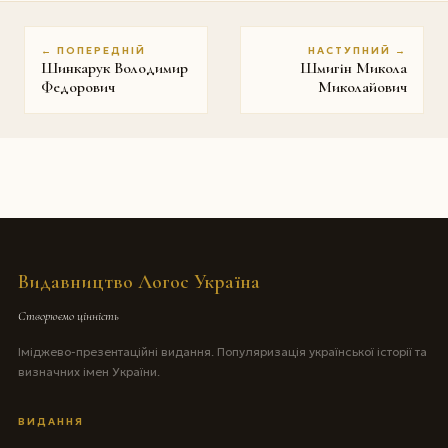
← ПОПЕРЕДНІЙ
НАСТУПНИЙ →
Шинкарук Володимир
Шмигін Микола
Федорович
Миколайович
Видавництво Логос Україна
Створюємо цінність
Іміджево-презентаційні видання. Популяризація української історії та
визначних імен України.
ВИДАННЯ