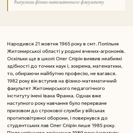
Випускник фізико-математичного факультету
Народився 21 жовтня 1965 року в смт. Попільня
Житомирської області у родині вчених-агрономів.
Оскільки ще в школі Олег Спірін виявив неабиякі
здібності до точних наук і, зокрема, математики,
то, обираючи майбутню професію, не вагався.
1982 року він вступив на фізико-математичний
факультет Житомирського педагогічного
інституту імені Івана Франка. Однак вже
наступного року навчання було перерване
призовом до строкової служби у військах
протиповітряної оборони, і повернувся до
студентських лав Олег Спірін лише 1985 року.
Після успішного закінчення 1989 року інституту