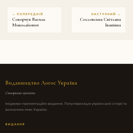
← ПОПЕРЕДНІЙ
НАСТУПНИЙ →
Сокорчук Василь
Сословська Світлана
Миколайович
Іванівна
Видавництво Логос Україна
Створюємо цінність
Іміджево-презентаційні видання. Популяризація української історії та
визначних імен України.
ВИДАННЯ