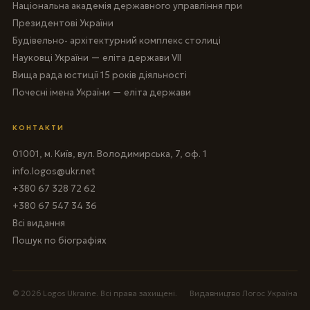
Національна академія державного управління при
Президентові України
Будівельно- архітектурний комплекс столиці
Науковці України — еліта держави VII
Вища рада юстиції 15 років діяльності
Почесні імена України — еліта держави
КОНТАКТИ
01001, м. Київ, вул. Володимирська, 7, оф. 1
info.logos@ukr.net
+380 67 328 72 62
+380 67 547 34 36
Всі видання
Пошук по біографіях
© 2026 Logos Ukraine. Всі права захищені.
Видавництво Логос Україна