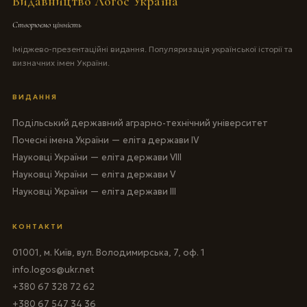
Видавництво Логос Україна
Створюємо цінність
Іміджево-презентаційні видання. Популяризація української історії та
визначних імен України.
ВИДАННЯ
Подільський державний аграрно-технічний університет
Почесні імена України — еліта держави IV
Науковці України — еліта держави VIII
Науковці України — еліта держави V
Науковці України — еліта держави III
КОНТАКТИ
01001, м. Київ, вул. Володимирська, 7, оф. 1
info.logos@ukr.net
+380 67 328 72 62
+380 67 547 34 36