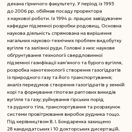
декана гірничого факультету. У період із 1993
до 2006 рр. обіймав посаду проректора
з наукової роботи. Із 1994 р. працює завідувачем
кафедри підземної розробки родовищ. Основна
наукова діяльність спрямована на вирішення
нагальних науково-технічних проблем видобутку
вугілля та залізної руди. Головні з них: наукове
обґрунтування технології свердловинної
підземної газифікації кам’яного та бурого вугілля,
розробка нанотехнології створення газогідратів
із природного газу та його транспортування;
аналіз передумов створення газогідратів у земній
корі та формування гіпотези раптових викидів
вугілля та газу; руйнування гірських порід
та рудного тіла, транспортування та розрахунок
системи провітрювання виробок рудника тощо.
Під керівництвом В. І. Бондаренка захищено
28 кандидатських і 10 докторських дисертацій.