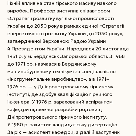
і їхній вплив на стан гірського масиву навколо
виробок. Професор виступив співавтором
«Стратегії розвитку вугільної промисловості
України до 2030 року в рамках єдиної «Стратегії
енергетичного розвитку України до 2030 року»,
затвердженої Верховною Радою України
й Президентом України.
Народився 20 листопада
1951 р. у м. Бердянськ Запорізької області. З 1968
до 1971 рр. навчався в Бердянському
машинобудівному технікумі за спеціальністю
«Інструментальне виробництво», а в 1971–
1976 рр. — у Дніпропетровському гірничому
інституті, де здобув кваліфікацію гірничого
інженера. У 1976 р. зарахований аспірантом
кафедри підземної розробки родовищ
Дніпропетровського гірничого інституту.
У 1980 р. захистив кандидатську дисертацію.
За рік — асистент кафедри, а далі й заступник