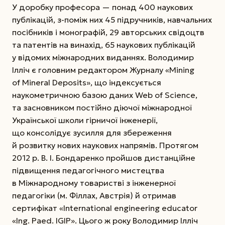
У доробку професора — понад 400 наукових
публікацій, з-поміж них 45 підручників, навчальних
посібників і монографій, 29 авторських свідоцтв
та патентів на винахід, 65 наукових публікацій
у відомих міжнародних виданнях. Володимир
Ілліч є головним редактором Журналу «Mining
of Mineral Deposits», що індексується
наукометричною базою даних Web of Science,
та засновником постійно діючої міжнародної
Української школи гірничої інженерії,
що консолідує зусилля для збереження
й розвитку нових наукових напрямів. Протягом
2012 р. В. І. Бондаренко пройшов дистанційне
підвищення педагогічного мистецтва
в Міжнародному товаристві з інженерної
педагогіки (м. Філлах, Австрія) й отримав
сертифікат «International engineering educator
«Ing. Paed. IGIP». Цього ж року Володимир Ілліч