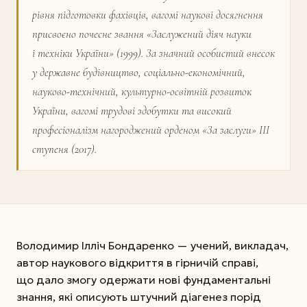
рівня підготовки фахівців, вагомі наукові досягнення
присвоєно почесне звання «Заслужений діяч науки
і техніки України» (1999). За значний особистий внесок
у державне будівництво, соціально-економічний,
науково-технічний, культурно-освітній розвиток
України, вагомі трудові здобутки та високий
професіоналізм нагороджений орденом «За заслуги» III
ступеня (2017).
Володимир Ілліч Бондаренко — учений, викладач,
автор наукового відкриття в гірничій справі,
що дало змогу одержати нові фундаментальні
знання, які описують штучний діагенез порід