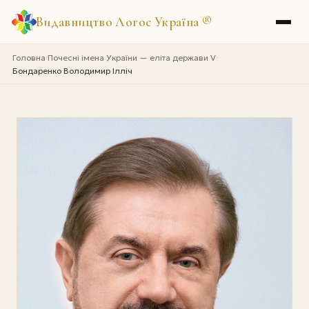
Видавництво Логос Україна
®
Головна
Почесні імена України — еліта держави V
›
›
Бондаренко Володимир Ілліч