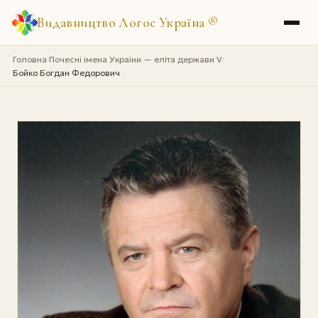
Видавництво Логос Україна
®
Головна
Почесні імена України — еліта держави V
›
›
Бойко Богдан Федорович