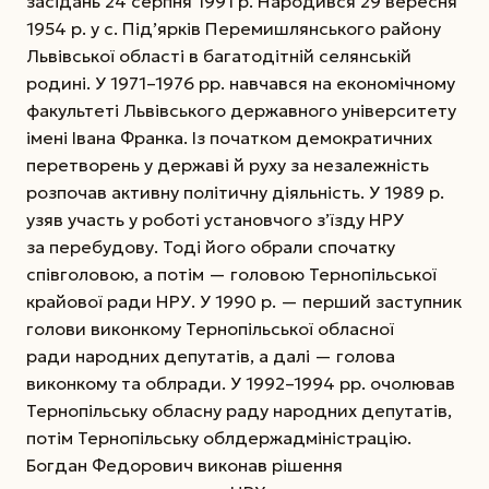
засідань 24 серпня 1991 р. Народився 29 вересня
1954 р. у с. Під’ярків Перемишлянського району
Львівської області в багатодітній селянській
родині. У 1971–1976 рр. навчався на економічному
факультеті Львівського державного університету
імені Івана Франка. Із початком демократичних
перетворень у державі й руху за незалежність
розпочав активну політичну діяльність. У 1989 р.
узяв
участь у роботі установчого з’їзду НРУ
за перебудову. Тоді його обрали спочатку
співголовою, а потім — головою Тернопільської
крайової ради НРУ. У 1990 р. — перший заступник
голови виконкому Тернопільської обласної
ради народних депутатів, а далі — голова
виконкому та облради. У 1992–1994 рр. очолював
Тернопільську обласну раду народних депутатів,
потім Тернопільську облдержадміністрацію.
Богдан Федорович виконав рішення