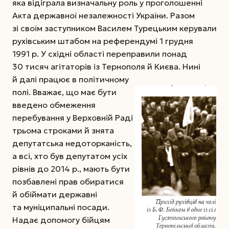
яка відіграла визначальну роль у проголошенні
Акта державної незалежності України. Разом
зі своїм заступником Василем Турецьким керували
рухівським штабом на референдумі 1 грудня
1991 р. У східні області переправили понад
30 тисяч агітаторів із Тернополя й Києва.
Нині
й далі працює в політичному
полі. Вважає, що має бути
введено обмеження
перебування у Верховній Раді
трьома строками й знята
депутатська недоторканість,
а всі, хто був депутатом усіх
рівнів до 2014 р., мають бути
позбавлені прав обиратися
й обіймати державні
та муніципальні посади.
Надає допомогу бійцям