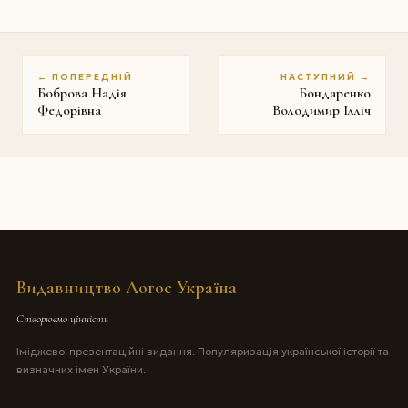
← ПОПЕРЕДНІЙ
НАСТУПНИЙ →
Боброва Надія
Бондаренко
Федорівна
Володимир Ілліч
Видавництво Логос Україна
Створюємо цінність
Іміджево-презентаційні видання. Популяризація української історії та
визначних імен України.