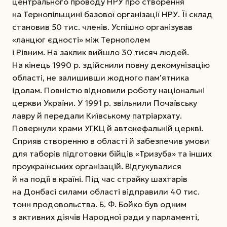
центрального проводу НРУ про створення
на Тернопільщині базової організації НРУ. Її склад
становив 50 тис. членів. Успішно організував
«ланцюг єдності» між Тернополем
і Рівним. На заклик вийшло 30 тисяч людей.
На кінець 1990 р. здійснили повну декомунізацію
області, не залишивши жодного пам’ятника
ідолам. Повністю відновили роботу національні
церкви України. У 1991 р. звільнили Почаївську
лавру й передали Київському патріархату.
Повернули храми УГКЦ й автокефальній церкві.
Сприяв створенню в області й забезпечив умови
для таборів підготовки бійців «Тризуба» та інших
проукраїнських організацій. Відгукувалися
й на події в країні. Під час страйку шахтарів
на Донбасі силами області відправили 40 тис.
тонн продовольства. Б. Ф. Бойко був одним
з активних діячів Народної ради у парламенті,