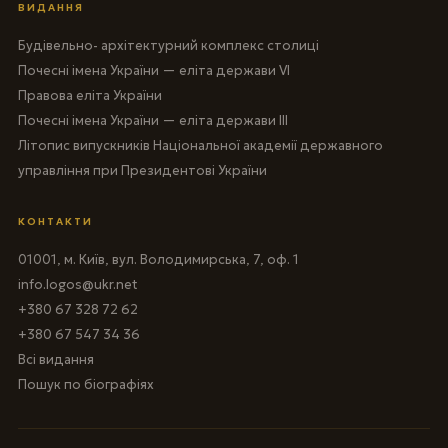
ВИДАННЯ
Будівельно- архітектурний комплекс столиці
Почесні імена України — еліта держави VI
Правова еліта України
Почесні імена України — еліта держави III
Літопис випускників Національної академії державного
управління при Президентові України
КОНТАКТИ
01001, м. Київ, вул. Володимирська, 7, оф. 1
info.logos@ukr.net
+380 67 328 72 62
+380 67 547 34 36
Всі видання
Пошук по біографіях