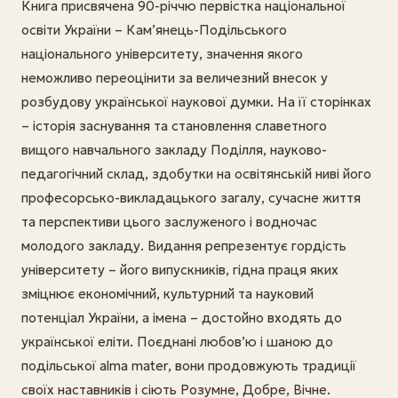
Книга присвячена 90-річчю первістка національної
освіти України – Кам’янець-Подільського
національного університету, значення якого
неможливо переоцінити за величезний внесок у
розбудову української наукової думки. На її сторінках
– історія заснування та становлення славетного
вищого навчального закладу Поділля, науково-
педагогічний склад, здобутки на освітянській ниві його
професорсько-викладацького загалу, сучасне життя
та перспективи цього заслуженого і водночас
молодого закладу. Видання репрезентує гордість
університету – його випускників, гідна праця яких
зміцнює економічний, культурний та науковий
потенціал України, а імена – достойно входять до
української еліти. Поєднані любов’ю і шаною до
подільської alma mater, вони продовжують традиції
своїх наставників і сіють Розумне, Добре, Вічне.