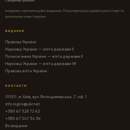
Створюємо цінність
Іміджево-презентаційні видання. Популяризація української історії та
визначних імен України.
ВИДАННЯ
Правова Україна
Науковці України — еліта держави II
Почесні імена України — еліта держави II
Науковці України — еліта держави VII
Правова еліта України
КОНТАКТИ
01001, м. Київ, вул. Володимирська, 7, оф. 1
info.logos@ukr.net
+380 67 328 72 62
+380 67 547 34 36
Всі видання