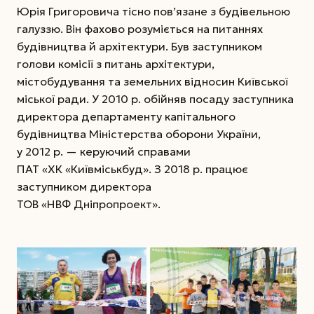
Юрія Григоровича тісно пов’язане з будівельною
галуз­зю. Він фахово розуміється на питаннях
будівницт­ва й архітектури. Був заступником
голови комісії з питань архітектури,
містобудування та земельних відносин Київської
міської ради. У 2010 р. обійняв посаду заступника
директора департаменту капітального
будівництва Міністерства оборони України,
у 2012 р. — керуючий справами
ПАТ «ХК «Київміськбуд». З 2018 р. працює
заступником директора
ТОВ «НВФ Дніпропроект».