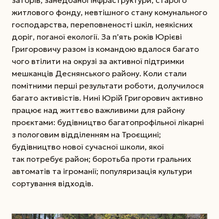
заторів, занедбаної інфраструктури, старого
житлового фонду, невтішного стану комунального
господарства, переповненості шкіл, неякісних
доріг, поганої екології. За п’ять років Юрієві
Григоровичу разом із командою вдалося багато
чого втілити на окрузі за активної підтримки
мешканців Деснянського району. Коли стали
помітними перші результати роботи, долучилося
багато активістів. Нині Юрій Григорович активно
працює над життєво важливими для району
проєктами: будівництво багатопрофільної лікарні
з пологовим відділенням на Троєщині;
будівництво нової сучасної школи, якої
так потребує район; боротьба проти гральних
автоматів та ігроманії; популяризація культури
сортування відходів.