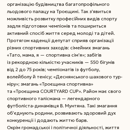
організацію будівництва багатопрофільного
льодового палацу на Троєщині. Так з’явиться
можливість розвитку професійних видів спорту
задля підготовки чемпіонів та пошириться
активний спосіб життя серед молоді та дітей.
Протягом каденції депутат сприяв організації
різних спортивних заходів: сімейних змагань
«Тато, мама, я — спортивна сім’я»; забігів
із рекордною кількістю учасників — 550 бігунів
від 2 до 75 років; чемпіонатів із футболу,
волейболу й тенісу; «Деснянського шахового тур­
ніру»; змагань «Троєщина спортивна»
та «Троєщина COURTYARD CUP». Район має свого
спортивного талісмана — легендарного
футболіста-динамівця В. Мунтяна. Такі змагання
об’єднують родини, розвивають здоровий дух
конкуренції і додають життю барв.
Окрім громадської і політичної ді­яльності, життя