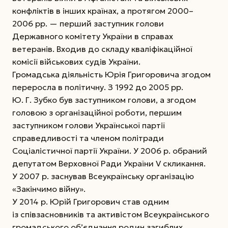
конфліктів в інших країнах, а протягом 2000–
2006 рр. — перший заступник голови
Державного комітету України в справах
ветеранів. Входив до складу кваліфікаційної
комісії військових судів України.
Громадська діяльність Юрія Григоровича згодом
переросла в політичну. З 1992 до 2005 рр.
Ю. Г. Зубко був заступником голови, а згодом
головою з організаційної роботи, першим
заступником голови Української партії
справедливості та членом політради
Соціалістичної партії України. У 2006 р. обраний
депутатом Верховної Ради України V скликання.
У 2007 р. заснував Всеукраїнську організацію
«Закінчимо війну».
У 2014 р. Юрій Григорович став одним
із співзасновників та активістом Всеукраїнського
громадського об’єднання родин загиблих