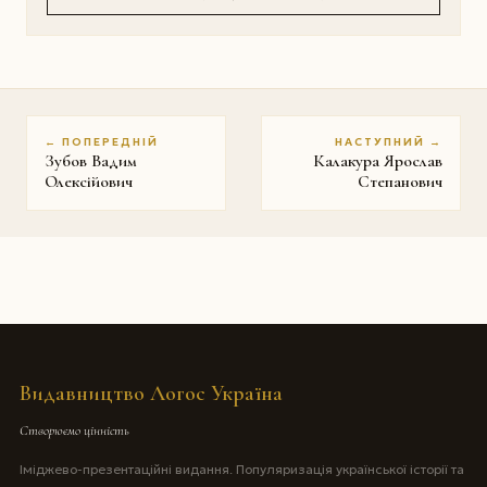
← ПОПЕРЕДНІЙ
НАСТУПНИЙ →
Зубов Вадим
Калакура Ярослав
Олексійович
Степанович
Видавництво Логос Україна
Створюємо цінність
Іміджево-презентаційні видання. Популяризація української історії та