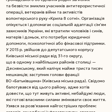
та безвісти зниклих учасників антитерористичної
операції, ветеранів війни та активістів
волонтерського руху «Крила 8 сотні». Організація
опікується і допомагає соціальній адаптації сім’ям
захисників України, які втратили чоловіків і синів,
матерів і доньок, хто потребує юридичної
допомоги, психологічної або фінасової підтримки.
У 2015 р. увійшов до депутатського корпусу
Київської міської ради від 31-го округу,
що в одному з найбільших районів столиці —
Деснянському, який налічує майже триста тисяч
мешканців; заступник голови фракції
ВО «Батьківщина» (Київська міська рада). Свідомо
балотувався від цього району, адже хотів
довести, що тут живуть активні, небайдужі люди,
які готові власними силами змінювати своє життя.
Узявся за розв’язання найгостріших проблем: