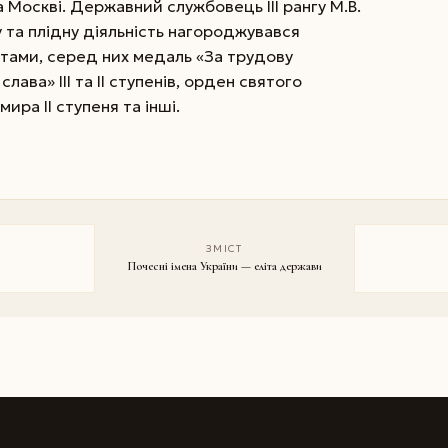
а Москві. Державний службовець ІІІ рангу М.В.
 та плідну діяльність нагороджувався
тами, серед них медаль «За трудову
лава» ІІІ та II ступенів, орден святого
ра II ступеня та інші.
ЗМІСТ
Почесні імена України — еліта держави