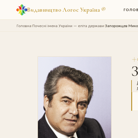
Видавництво Логос Україна
®
ГОЛО
Головна
Почесні імена України — еліта держави
Запорожцев Мико
›
›