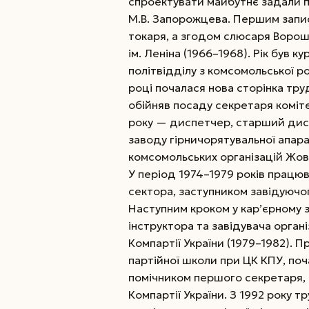
спроектувати майбутнє задали 
М.В. Запорожцева. Першим запис
токаря, а згодом слюсаря Воро
ім. Леніна (1966–1968). Рік був к
політвідділу з комсомольської р
році почалася нова сторінка тру
обійняв посаду секретаря коміте
року — диспетчер, старший ди
заводу гірничорятувальної апара
комсомольських організацій Жов
У період 1974–1979 років працюв
сектора, заступником завідуючог
Наступним кроком у кар’єрному 
інструктора та завідувача орган
Компартії України (1979–1982). 
партійної школи при ЦК КПУ, поч
помічником першого секретаря,
Компартії України. З 1992 року 