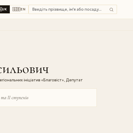

🇬🇧
UK
EN
сильович
іональних ініціатив «Благовіст», Депутат
 та ІІ ступенів