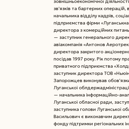
зовнішньоекономічної діяльності
зв’язків та бартерних операцій
начальника відділу кадрів, соці
підприємства фірми «Луганськна
директора з комерційних питань
— заступник генерального дирек
авіакомпанія «Антонов Аеротрек»
директора закритого акціонерн
посідав 1997 року. Рік потому 
приватного підприємства «Холди
заступник директора ТОВ «Ньюінв
Запорожцев виконував обов’язки
Луганської облдержадміністрації
— начальника інформаційно-анал
Луганської обласної ради, засту
заступника голови Луганської об
Васильович є виконавчим дирек
фонду підтримки регіональних ін