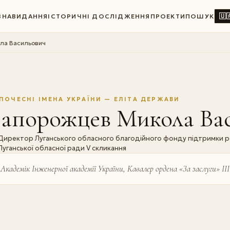
🇺
ВНА
ВИДАННЯ
ІСТОРИЧНІ ДОСЛІДЖЕННЯ
ПРОЕКТИ
ПОШУК
ла Васильович
ПОЧЕСНІ ІМЕНА УКРАЇНИ — ЕЛІТА ДЕРЖАВИ
Запорожцев Микола Ва
Директор Луганського обласного благодійного фонду підтримки рег
Луганської обласної ради V скликання
Академік Інженерної академії України, Кавалер ордена «За заслуги» ІІІ