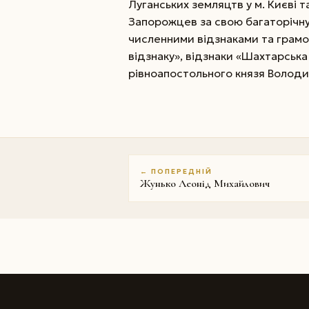
Луганських земляцтв у м. Києві т
Запорожцев за свою багаторічну
численними відзнаками та грамо
відзнаку», відзнаки «Шахтарська с
рівноапостольного князя Володими
← ПОПЕРЕДНІЙ
Жунько Леонід Михайлович