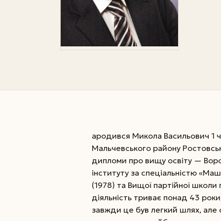
ародився Микола Васильович 1 че
Мальчевського району Ростовськ
дипломи про вищу освіту — Во
інституту за спеціальністю «Маш
(1978) та Вищої партійної школи 
діяльність триває понад 43 роки,
завжди це був легкий шлях, але 