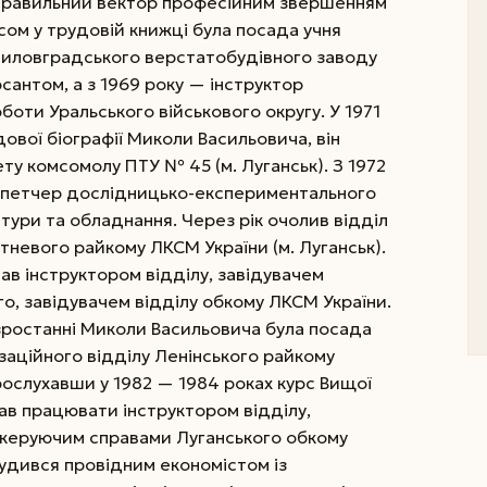
правильний вектор професійним звершенням
ом у трудовій книжці була посада учня
шиловградського верстатобудівного заводу
урсантом, а з 1969 року — інструктор
оботи Уральського військового округу.
У 1971
дової біографії Миколи Васильовича, він
ту комсомолу ПТУ № 45 (м. Луганськ). З 1972
спетчер дослідницько-експериментального
тури та обладнання. Через рік очолив відділ
тневого райкому ЛКСМ України (м. Луганськ).
ав інструктором відділу, завідувачем
о, завідувачем відділу обкому ЛКСМ України.
зростанні Миколи Васильовича була посада
ізаційного відділу Ленінського райкому
Прослухавши у 1982 — 1984 роках курс Вищої
ав працювати інструктором відділу,
 керуючим справами Луганського обкому
трудився провідним економістом із