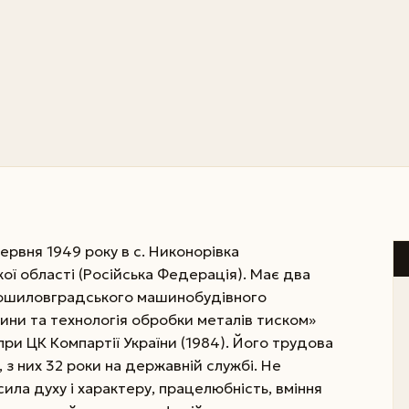
рвня 1949 року в с. Никонорівка
ої області (Російська Федерація). Має два
рошиловградського машинобудівного
ини та технологія обробки металів тиском»
при ЦК Компартії України (1984). Його трудова
 з них 32 роки на державній службі. Не
сила духу і характеру, працелюбність, вміння