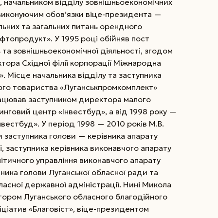
, начальником відділу зовнішньоекономічних
, виконуючим обов’язки віце-президента —
альних та загальних питань орендного
фтопродукт». У 1995 році обійняв пост
 та зовнішньоекономічної діяльності, згодом
тора Східної філії корпорації Міжнародна
. Місце начальника відділу та заступника
ого товариства «Луганськпромкомплект»
працював заступником директора малого
нговий центр «Інвестбуд», а від 1998 року —
естбуд». У період 1998 — 2010 років М.В.
 заступника голови — керівника апарату
, заступника керівника виконавчого апарату
ітичного управління виконавчого апарату
пника голови Луганської обласної ради та
ласної державної адміністрації. Нині Микола
тором Луганського обласного благодійного
іціатив «Благовіст», віце-президентом