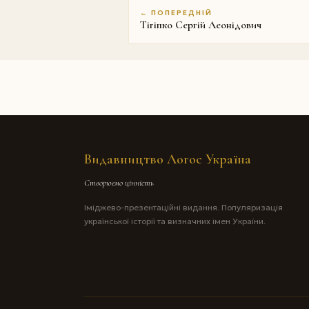
← ПОПЕРЕДНІЙ
Тігіпко Сергій Леонідович
Видавництво Логос Україна
Створюємо цінність
Іміджево-презентаційні видання. Популяризація
української історії та визначних імен України.