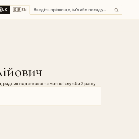

🇬🇧
UK
EN
лійович
ї, радник податкової та митної служби 2 рангу