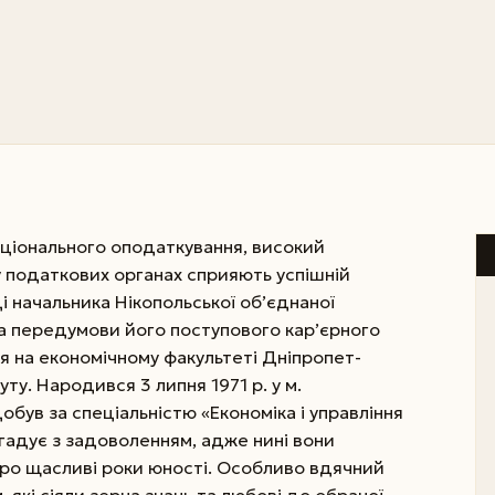
національного оподаткування, високий
у податкових органах сприяють успішній
ді начальника Нікопольської об’єднаної
 а передумови його поступового кар’єрного
я на економічному факультеті Дніпропет­
ту. Народився 3 липня 1971 р. у м.
обув за спеціальністю «Економіка і управління
 згадує з задоволенням, адже нині вони
ро щасливі роки юності. Особливо вдячний
 які сіяли зерна знань та любові до обраної