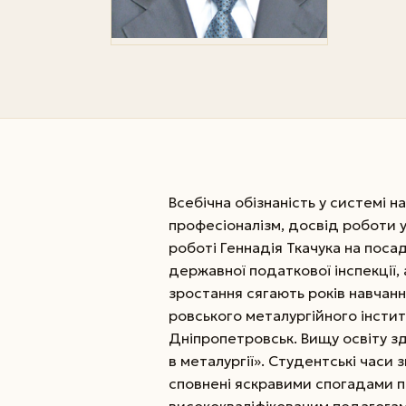
Всебічна обізнаність у системі 
професіоналізм, досвід роботи 
роботі Геннадія Ткачука на поса
державної податкової інспекції,
зростання сягають років навчанн
ровського металургійного інститу
Дніпропетровськ. Вищу освіту зд
в металургії». Студентські часи
сповнені яскравими спогадами п
висококваліфікованим педагогам,