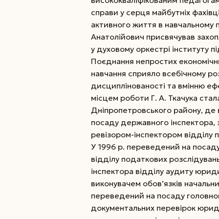
справи у серця майбутніх фахів
активного життя в навчальному п
Анатолійович присвячував захоп
у духовому оркестрі інституту 
Поєднання непростих економічних
навчання сприяло всебічному ро
дисциплінованості та вмінню еф
місцем роботи Г. А. Ткачука ста
Дніпропетров­сь­кого району, де
посаду державного інспектора,
ревізором-інспектором від­ділу 
У 1996 р. переведений на посад
відділу податкових розслідуван
інспектора від­ділу аудиту юри
виконувачем обов’язків начальни
переведений на посаду головног
документальних перевірок юридич