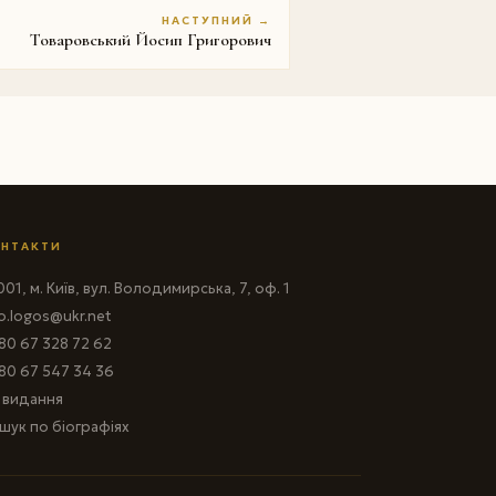
НАСТУПНИЙ →
Товаровський Йосип Григорович
НТАКТИ
01, м. Київ, вул. Володимирська, 7, оф. 1
fo.logos@ukr.net
80 67 328 72 62
80 67 547 34 36
і видання
шук по біографіях