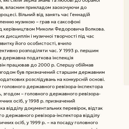
ців, власним прикладом заохочуючи до
роцесі. Вільний від занять час Геннадій
ленню музикою – грав на саксофоні
під керівництвом Миколи Федоровича Волкова.
 дисциплін і музичної творчості під час
звитку його особистості, вчило
ективно розподіляти час. У 1993 р. першим
ла державна податкова інспекція
 він працював до 2000 р. Спершу обіймав
 згодом був призначений старшим державним
податкових розслідувань на конкурсній основі.
у головного державного ревізора-інспектора
ь, згодом – головного державного ревізора-
дичних
осіб, у 1998 р. призначений
ка відділу документальних перевірок, відтак
о державного ревізора-інспектора відділу
них осіб, у 1999 р. – на посаду головного