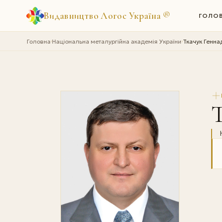
Видавництво Логос Україна
®
ГОЛО
Головна
Національна металургійна академія України
Ткачук Генна
›
›
Т