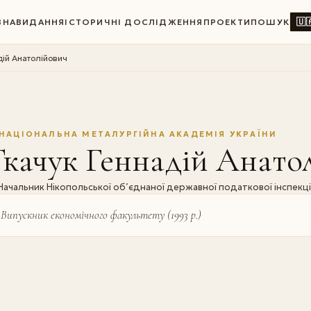
🇺
ВНА
ВИДАННЯ
ІСТОРИЧНІ ДОСЛІДЖЕННЯ
ПРОЕКТИ
ПОШУК
дій Анатолійович
НАЦІОНАЛЬНА МЕТАЛУРГІЙНА АКАДЕМІЯ УКРАЇНИ
качук Геннадій Анато
Начальник Нікопольської об’єднаної державної податкової інспекці
Випускник економічного факультету (1993 р.)