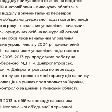
відділу примусового стягнення податків і
ій Анатолійович – виконувач обов’язків
к відділу документальних перевірок
 об’єднаної державної податкової інспекції
го ж року – начальник управління, начальник
к юридичних осіб на конкурсній основі.
ем обов’язків начальника управління
ив управління, а у 2004 р. призначений
ї – начальником управління податкового
У 2005–2013 рр. продовжив роботу на
вобережної МДПІ м. Дніпропетровськ,
оні м. Дніпропетровська по переводу,
ідділу контролю та моніторингу цін на ринку
олю цін на ринках продовольства України,
контролю за цінами в Київській області.
З 2013 р. обіймає посаду начальника
Нікопольської об’єд­наної державної