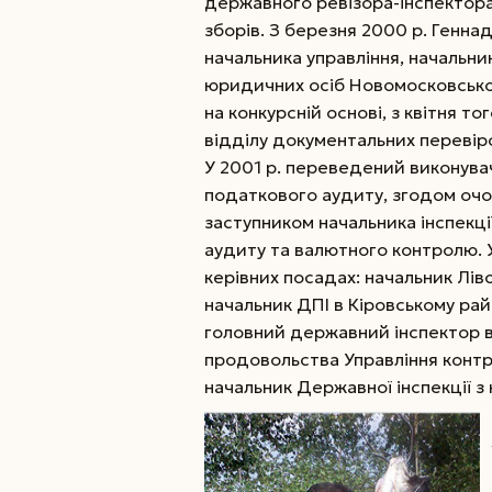
державного ревізора-інспектора 
зборів. З березня 2000 р. Геннад
начальника управління, начальни
юридичних осіб Новомосковської
на конкурсній основі, з квітня то
відділу документальних перевіро
У 2001 р. переведений виконувач
податкового аудиту, згодом очол
заступником начальника інспекці
аудиту та валютного контролю. 
керівних посадах: начальник Лі
начальник ДПІ в Кіровському рай
головний державний інспектор в
продовольства Управління контр
начальник Державної інспекції з 