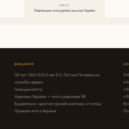
ЗМІСТ
Національна металургійна академія України
ВИДАННЯ
КО
50 лет ЗАО ОЗСО им. Е.О. Патона Полвека на
010
службе сварке
in
Галицька еліта
+3
Науковці України — еліта держави VIII
+3
Будівельно- архітектурний комплекс столиці
Вс
Правова еліта України
По