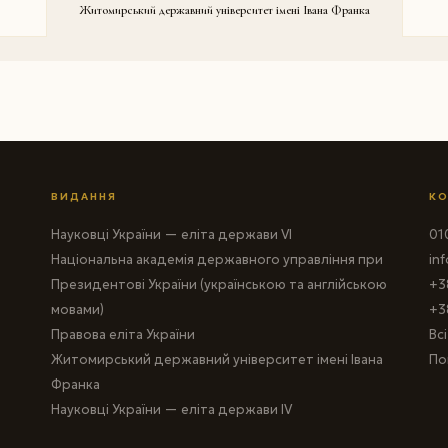
Житомирський державний університет імені Івана Франка
ВИДАННЯ
КО
Науковці України — еліта держави VI
010
Національна академія державного управління при
in
Президентові України (українською та англійською
+3
мовами)
+3
Правова еліта України
Вс
Житомирський державний університет імені Івана
По
Франка
Науковці України — еліта держави IV