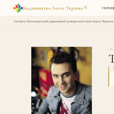
Видавництво Логос Україна
®
ГОЛО
Головна
Житомирський державний університет імені Івана Франка
›
›
Т