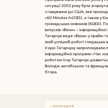
ситуації 2002 року була згорнута
стажування до США, яке проходи
«60 Minutes IІ»(CBS), а також у 
громадських мовників (KQED). П
випусків «Вікон» – інформаційної
Татарчук веде «Вікна» у прайм-т
їхній успішній роботі глядацька 
Ігорю Татарчуку запропонували п
інформаційної програми «Час нов
роботою Ігор Татарчук цікавить
Володіє англійською та француз
Єгора.
← ПОПЕРЕДНІЙ