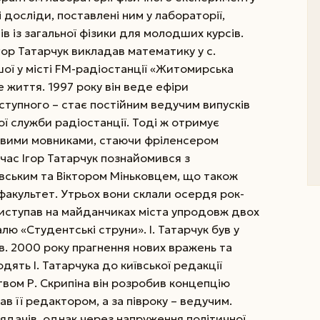
досліди, поставлені ним у лабораторії,
в із загальної фізики для молодших курсів.
гор Татарчук викладав математику у с.
ої у місті FM-радіостанції «Житомирська
 життя. 1997 року він веде ефіри
аступного – стає постійним ведучим випусків
ї служби радіостанції. Тоді ж отримує
товими мовниками, стаючи фріленсером
й час Ігор Татарчук познайомився з
ським та Віктором Міньковцем, що також
факультет. Утрьох вони склали осердя рок-
виступав на майданчиках міста упродовж двох
ю «Студентські струни». І. Татарчук був у
ів. 2000 року прагнення нових вражень та
ять І. Татарчука до київської редакції
твом Р. Скрипіна він розробив концепцію
ав її редактором, а за півроку – ведучим.
лядачів, однак через напруження політичної