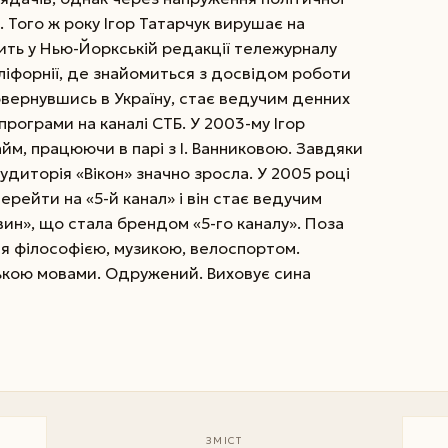
. Того ж року Ігор Татарчук вирушає на
ть у Нью-Йоркській редакції тележурналу
Каліфорнії, де знайомиться з досвідом роботи
овернувшись в Україну, стає ведучим денних
 програми на каналі СТБ. У 2003-му Ігор
айм, працюючи в парі з І. Ванниковою. Завдяки
аудиторія «Вікон» значно зросла. У 2005 році
ерейти на «5-й канал» і він стає ведучим
ин», що стала брендом «5-го каналу». Поза
ся філософією, музикою, велоспортом.
ькою мовами. Одружений. Виховує сина
ЗМІСТ