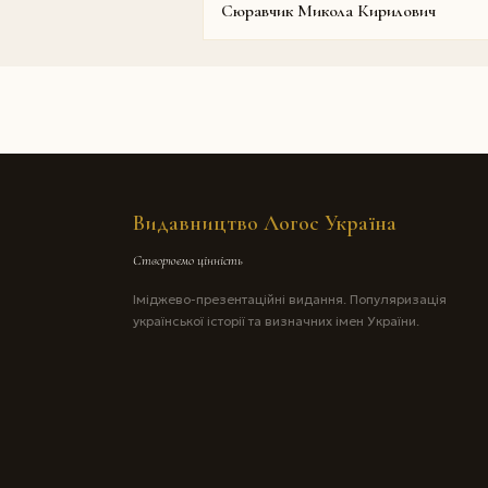
Сюравчик Микола Кирилович
Видавництво Логос Україна
Створюємо цінність
Іміджево-презентаційні видання. Популяризація
української історії та визначних імен України.