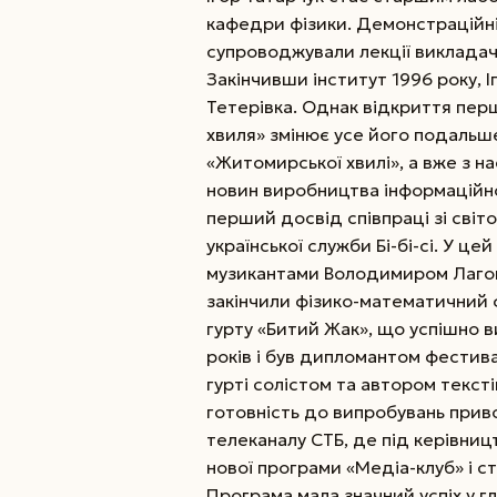
кафедри фізики. Демонстраційні 
супроводжували лекції викладачі
Закінчивши інститут 1996 року, І
Тетерівка. Однак відкриття перш
хвиля» змінює усе його подальше
«Житомирської хвилі», а вже з н
новин виробництва інформаційно
перший досвід співпраці зі сві
української служби Бі-бі-сі. У це
музикантами Володимиром Лагов
закінчили фізико-математичний 
гурту «Битий Жак», що успішно 
років і був дипломантом фестивал
гурті солістом та автором текст
готовність до випробувань привод
телеканалу СТБ, де під керівниц
нової програми «Медіа-клуб» і ст
Програма мала значний успіх у г