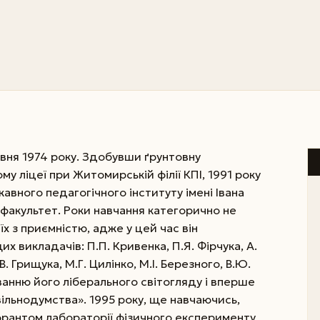
вня 1974 року. Здобувши ґрунтовну
у ліцеї при Житомирській філії КПІ, 1991 року
вного педагогічного інституту імені Івана
факультет. Роки навчання категорично не
х з приємністю, адже у цей час він
 викладачів: П.П. Кривенка, П.Я. Фірчука, А.
В. Грищука, М.Г. Цилінко, М.І. Березного, В.Ю.
ванню його ліберального світогляду і вперше
ільнодумства». 1995 року, ще навчаючись,
орантом лабораторії фізичного експерименту