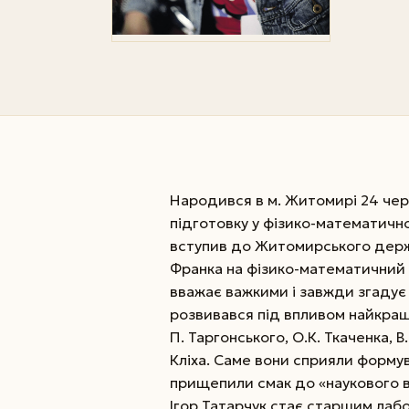
Народився в м. Житомирі 24 чер
підготовку у фізико-математичном
вступив до Житомирського держа
Франка на фізико-математичний 
вважає важкими і завжди згадує ї
розвивався під впливом найкращих
П. Таргонського, О.К. Ткаченка, В.
Кліха. Саме вони сприяли форму
прищепили смак до «наукового в
Ігор Татарчук стає старшим лаб