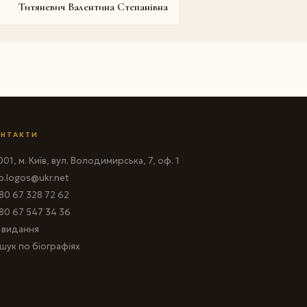
Титяневич Валентина Степанівна
НТАКТИ
01, м. Київ, вул. Володимирська, 7, оф. 1
fo.logos@ukr.net
80 67 328 72 62
80 67 547 34 36
і видання
шук по біографіях