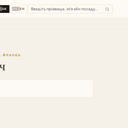

🇬🇧
UK
EN
А ФРАНКА
ч