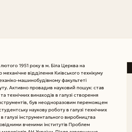
ютого 1951 року в м. Біла Церква на
ю механічне відділення Київського технікуму
механіко-машинобудівному факультеті
туту. Активно провадив науковий пошук: став
та технічних винаходів в галузі створення
інструментів, був неодноразовим переможцем
тудентську наукову роботу в галузі технічних
еї в галузі інструментального виробництва
ровідними вченими інститутів Проблем
 матеріалів АН України.
Після завершення