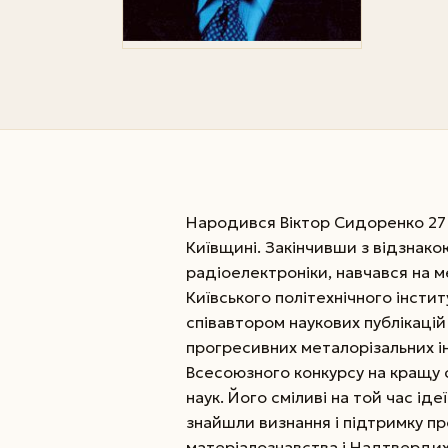
Народився Віктор Сидоренко 27 л
Київщині. Закінчивши з відзнако
радіоелектроніки, навчався на 
Київського політехнічного інсти
співавтором наукових публікацій 
прогресивних металорізальних 
Всесоюзного конкурсу на кращу с
наук. Його сміливі на той час ід
знайшли визнання і підтримку п
матеріалознавства і Надтвердих