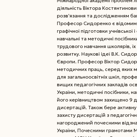
Міжнародної академії проблем лю
діяльність Віктора Костянтинови
розв’язання та дослідженням ба
Професор Сидоренко є відомим сп
графічної підготовки учнівської і
навчальні та методичні посібни
трудового навчання школярів, ї
розвитку. Наукові ідеї В.К. Сидо
Європи. Професор Віктор Сидоре
методичних праць, серед яких мо
для загальноосвітніх шкіл, проф
вищих педагогічних закладів осв
України, методичні посібники, на
його керівництвом захищено 9 д
дисертацій. Також бере активну 
захисту дисертацій з педагогічни
нагороджений почесними відзнак
України, Почесними грамотами МОН