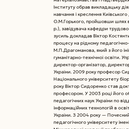
Інституту обрав викладацьку дія
навчання і креслення Київського
О.М.Горького, пройшовши шлях в
р.), завідувача кафедри трудовог
зусиль докладав Віктор Костян
процесу на рідному педагогічно-
М.П.Драгоманова, який з його ін
гуманітарно-технічної освіти. 
директор-організатор, директор
України. 2009 року професор С
Національного університету біор
року Віктор Сидоренко став докт
професором. У 2003 році його 
педагогічних наук України по в
інформаційних технологій в осві
України. З 2004 року — Почесни
педагогічного університету імені