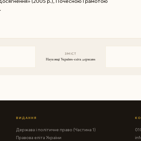
 досягнення» (2005 р.), Почесною Грамотою
.
ЗМІСТ
Науковці України-еліта держави
ВИДАННЯ
КО
Держава і політичне право (Частина 1)
010
Правова еліта України
in