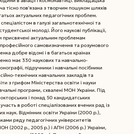
дини в авіації і космонавтиці. Викладацька
ча тісно пов’язана з творчим пошуком шляхів
гатьох актуальних педагогічних проблем.
еціалістом в галузі загальнотехнічної та
 студентської молоді. Його наукові публікації,
ки присвячені актуальним проблемам
х професійного самовизначення та розумового
ренка добре відомі і в багатьох країнах
нко має 330 наукових та навчально-
нографії, підручники і навчальні посібники
есійно-технічних навчальних закладів та
іти з грифом Міністерства освіти і науки
вчальні програми, схвалені МОН України. Під
окторських і понад 50 кандидатських
участь в роботі спеціалізованих вчених рад із
х наук. Відмінник освіти України (2000 р.),
ами ряду педагогічних університетів
 (2002 р., 2005 р.) і АПН (2006 р.) України,