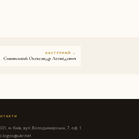
НАСТУПНИЙ →
Синявський Олександр Леонідович
НТАКТИ
01, м. Київ, вул. Володимирська, 7, оф. 1
fo.logos@ukr.net