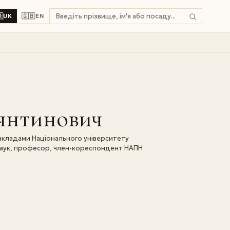

🇬🇧
UK
EN
янтинович
акладами Національного університету
 наук, професор, член-кореспондент НАПН