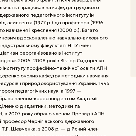
льність і працював на кафедрі трудового
 державного педагогічного інституту ім.
ід асистента (1977 р.) до професора (1996
о навчання і креслення (2000 р.). Багато
тинович вдосконаленню навчально-виховного
індустріальному факультеті НПУ імені
іціативи реорганізовано в Інститут
Упродовж 2006–2008 років Віктор Сидоренко
 Інституту професійно-технічної освіти АПН
идоренко очолив кафедру методики навчання
есурсів і природокористування України. 1995
ором педагогічних наук, а 1997 —
обрано членом-кореспондентом Академії
ідділенню дидактики, методики та
ті, а 2007 року обрано членом Президії АПН
й професор Чернігівського державного
 Т.Г. Шевченка, з 2008 р. — дійсний член