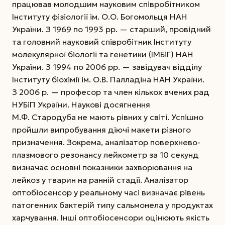
працював молодшим науковим співробітником
Інституту фізіології ім. О.О. Богомольця НАН
України. З 1969 по 1993 рр. — старший, провідний
та головний науковий співробітник Інституту
молекулярної біології та генетики (ІМБіГ) НАН
України. З 1994 по 2006 рр. — завідувач відділу
Інституту біохімії ім. О.В. Палладіна НАН України.
З 2006 р. — професор та член кількох вчених рад
НУБіП України.
Наукові досягнення
М.Ф. Стародуба не мають рівних у світі. Успішно
пройшли випробування діючі макети різного
призначення. Зокрема, аналізатор поверхнево-
плазмового резонансу лейкометр за 10 секунд
визначає основні показники захворювання на
лейкоз у тварин на ранній стадії. Аналізатор
оптобіосенсор у реальному часі визначає рівень
патогенних бактерій типу сальмонела у продуктах
харчування. Інші оптобіосенсори оцінюють якість