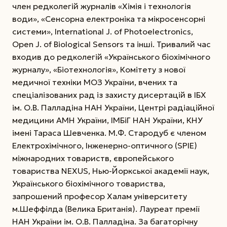
член редколегій журналів «Хімія і технологія
води», «Сенсорна електроніка та мікросенсорні
системи», International J. of Photoelectronics,
Open J. of Biological Sensors та інші. Тривалий час
входив до редколегій «Українського біохімічного
журналу», «Біотехнологія», Комітету з нової
медичної техніки МОЗ України, вчених та
спеціалізованих рад із захисту дисертацій в ІБХ
ім. О.В. Палладіна НАН України, Центрі радіаційної
медицини АМН України, ІМБіГ НАН України, КНУ
імені Тараса Шевченка. М.Ф. Стародуб є членом
Електрохімічного, Інженерно-оптичного (SPIE)
міжнародних товариств, європейського
товариства NEXUS, Нью-Йоркської академії наук,
Українського біохімічного товариства,
запрошений професор Халам університету
м.Шеффілда (Велика Британія). Лауреат премії
НАН України ім. О.В. Палладіна. За багаторічну