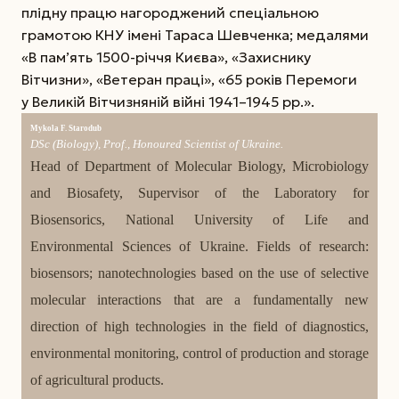
плідну працю нагороджений спеціальною
грамотою КНУ імені Тараса Шевченка; медалями
«В пам’ять 1500-річчя Києва», «Захиснику
Вітчизни», «Ветеран праці», «65 років Перемоги
у Великій Вітчизняній війні 1941–1945 рр.».
Mykola F. Starodub
DSc (Biology), Prof., Honoured Scientist of Ukraine.
Head of Department of Molecular Biology, Microbiology
and Biosafety, Supervisor of the Laboratory for
Biosensorics, National University of Life and
Environmental Sciences of Ukraine. Fields of research:
biosensors; nanotechnologies based on the use of selective
molecular interactions that are a fundamentally new
direction of high technologies in the field of diagnostics,
environmental monitoring, control of production and storage
of agricultural products.