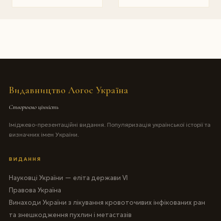
Видавництво Логос Україна
Створюємо цінність
Іміджево-презентаційні видання. Популяризація української історії та
визначних імен України.
ВИДАННЯ
Науковці України — еліта держави VI
Правова Україна
Винаходи України з лікування кровоточивих інфікованих ран
та знешкодження пухлин і метастазів