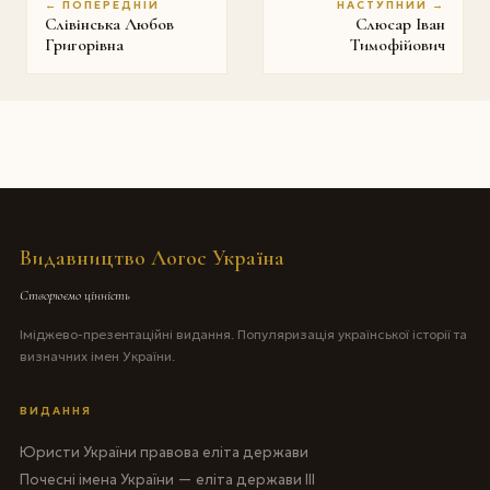
← ПОПЕРЕДНІЙ
НАСТУПНИЙ →
Слівінська Любов
Слюсар Іван
Григорівна
Тимофійович
Видавництво Логос Україна
Створюємо цінність
Іміджево-презентаційні видання. Популяризація української історії та
визначних імен України.
ВИДАННЯ
Юристи України правова еліта держави
Почесні імена України — еліта держави III