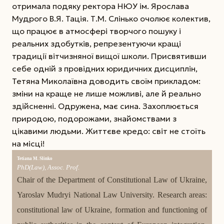
отримала подяку ректора НЮУ ім. Ярослава
Мудрого В.Я. Тація. Т.М. Слінько очолює колектив,
що працює в атмосфері творчого пошуку і
реальних здобутків, репрезен­тую­чи кращі
традиції вітчизняної вищої школи. Присвятивши
себе одній з провідних юридичних дисциплін,
Тетяна Миколаївна доводить своїм прикладом:
зміни на краще не лише можливі, але й реально
здійсненні. Одружена, має сина. Захоплюється
природою, подорожами, знайомствами з
цікавими людьми. Життєве кредо: cвіт не стоїть
на місці!
Tetiana M. Slinko
PhD(Law), Assoc. Prof.
Chair of the Department of Constitutional Law of Ukraine,
Yaroslav Mudryi National Law University. Research areas:
constitutional law of Ukraine, formation and functioning of