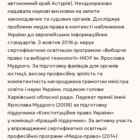
автономний край Астурія). Неодноразово
надавала наукові висновки на запити
законодавчих та судових органів. Досліджує
проблеми медіа-права в контексті наб­лиження
України до європейських інформаційних
стандартів. З жовтня 2016 р. керує
сертифікатною освітньою програмою «Виборче
право та виборчі технології» НЮУ ім. Ярослава
Мудрого. За підготовку фахівців для органів
юстиції, високу професійну зрілість та
компетентність нагороджена грамотою міністра
освіти і науки України, подякою голови
Харківської обласної ради. Лауреат премії імені
Ярослава Мудрого (2008) за підготовку
підручника «Конституційне право України»
у номінації «Кращий підручник». За активну участь
у впровадженні сертифікатної освітньої
професійної програми «Медіа-право» (2014)