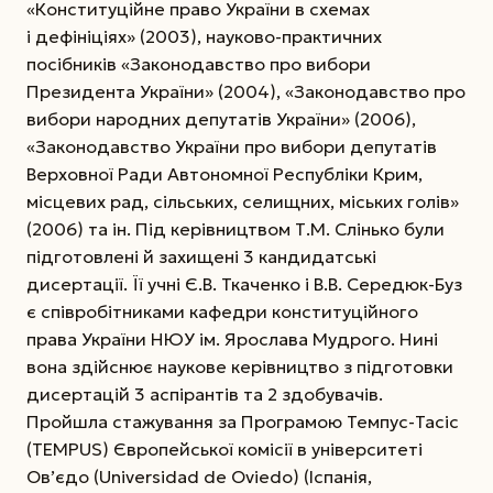
«Конституційне право України в схемах
і дефініціях» (2003), науково-практичних
посібників «Законодавство про вибори
Президента України» (2004), «Законодавство про
вибори народних депутатів України» (2006),
«Законодавство України про вибори депутатів
Верхов­ної Ради Автономної Республіки Крим,
місцевих рад, сільських, селищних, міських голів»
(2006) та ін. Під керівництвом Т.М. Слінько були
підготовлені й захищені 3 кандидатські
дисертації. Її учні Є.В. Ткаченко і В.В. Середюк-Буз
є співробітниками кафедри конституційного
права України НЮУ ім. Ярослава Мудрого. Нині
вона здійснює наукове керівництво з підготовки
дисертацій 3 аспірантів та 2 здобувачів.
Пройшла стажування за Програмою Темпус-Тасіс
(ТЕМРUS) Європейської комісії в університеті
Ов’єдо (Universidad de Oviedo) (Іспанія,