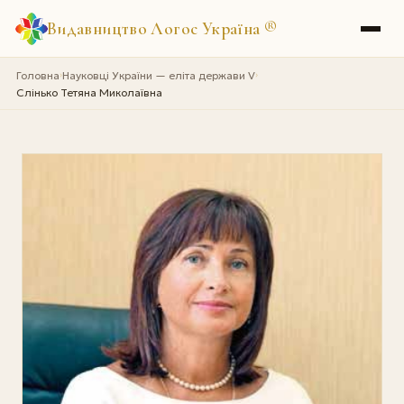
Видавництво Логос Україна
®
Головна
Науковці України — еліта держави V
›
›
Слінько Тетяна Миколаївна