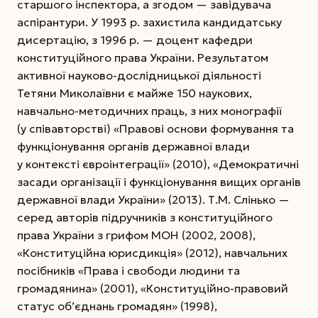
старшого інспектора, а згодом — завідувача
аспірантури. У 1993 р. захистила кандидатську
дисертацію, з 1996 р. — доцент кафедри
конституційного права України. Результатом
активної науково-дослідницької діяльності
Тетяни Миколаївни є майже 150 наукових,
навчально-методичних праць, з них монографії
(у співавторстві) «Правові основи формування та
функціо­нування органів державної влади
у контексті євроінтеграції» (2010), «Демократичні
засади організації і функціонування вищих органів
державної влади України» (2013). Т.М. Слінько —
серед авторів підручників з конституційного
права України з грифом МОН (2002, 2008),
«Конституційна юрисдикція» (2012), навчальних
посібників «Права і свободи людини та
громадянина» (2001), «Конституційно-правовий
статус об’єднань громадян» (1998),