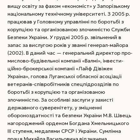
вищу освіту за фахом «економіст» у Запорізькому
національному технічному університеті. З 2005 р.
працював у Головному управлінні по боротьбі з
корупцією та організованою злочинністю Служби
Безпеки України. У грудні 2005 р. звільнений в
запас за вислугою років у званні генерал-майора
(2002). В даний час — генеральний директор про-
мислово-будівельної компанії «Валмі», інвести-
ційно-брокерської компанії «Лайф Дівіжен
Україна», голова Луганської обласної асоціації
ветеранів-співробітників спецпідрозділів по
боротьбі з корупцією та організованою
злочинністю. За особливі заслуги у захисті
державного суверенітету, у зміцненні
обороноздатності та безпеки України М.В. Швець
нагороджений орденом Богдана Хмельницького
III ступеня, медалями СРСР і України. Сумлінна
праця Михайла Васильовича відзначена