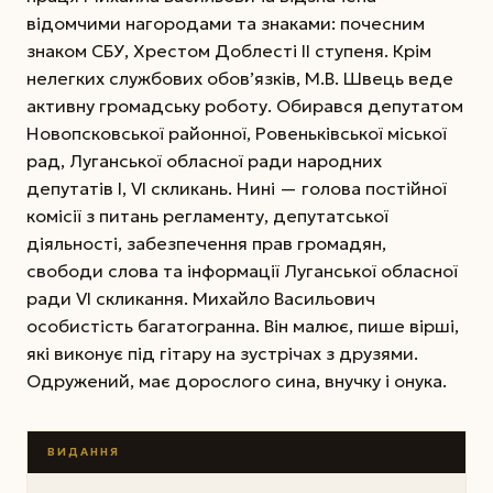
відомчими нагородами та знаками: почесним
знаком СБУ, Хрестом Доблесті II ступеня. Крім
нелегких службових обов’язків, М.В. Швець веде
активну громадську роботу. Обирався депутатом
Новопсковської районної, Ровеньківської міської
рад, Луганської обласної ради народних
депутатів I, VI скликань. Нині — голова постійної
комісії з питань регламенту, депутатської
діяльності, забезпечення прав громадян,
свободи слова та інформації Луганської обласної
ради VI скликання. Михайло Васильович
особистість багатогранна. Він малює, пише вірші,
які виконує під гітару на зустрічах з друзями.
Одружений, має дорослого сина, внучку і онука.
ВИДАННЯ