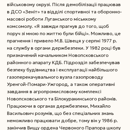
військовому окрузі. Після демобілізації працював
в ДСО «Зеніт» та відділі спортивної та оборонно-
масової роботи Луганського міськкому
комсомолу. «Я завжди прагнув до того, щоб
поруч зі мною по життю були бійці». Можливо, це
прагнення і привело М.В. Швеця у серпні 1977 р.
на службу в органи держбезпеки. У 1982 році був
призначений начальником Новопсковського
районного апарату КДБ.
Підрозділ забезпечував
безпеку будівництва і експлуатації найбільшого
газоперекачувального вузла газопроводу
Уренгой-Помари-Ужгород, а також оперативні
завдання в агропромисловому комплексі
Новопсковського та Білокуракинського районів.
Працюючи в органах держбезпеки, Михайло
Васильович розумів, що без спеціальних знань
неможливо працювати добре, тому він у 1986 р.
закінчив Вищу ордена Червоного Прапора школу