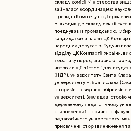
складу комісії Міністерства вищо
зай­малася координацією науково
Президії Комітету по Державних п
р. входив до складу секції суспі
поєднував із громадською. Обир
кандидатом в члени ЦК Компартії
народних депутатів. Будучи поз
відділу ЦК Компартії України, ви
тематику перед широкою громадс
читав лекції з історії для студе
(НДР), університету Санта Клара 
університету м. Братислава (Слов
істориків та виданні збірників н
університеті. Викладав історію 
державному педагогічному уніве
становлення історичного факул
педагогічного університету імен
присвячені історії виникнення т