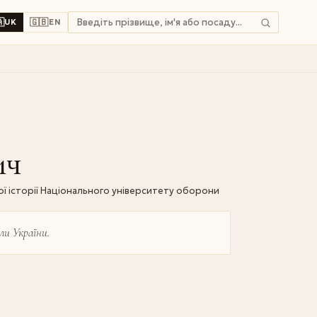

🇬🇧
UK
EN
ич
ї історії Національного університету оборони
ли України.