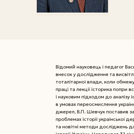
Відомий науковець і педагог Ва
внесок у дослідження та висвітле
тоталітарної влади, коли обмеж
праці та лекції історика попри
і науковим підходом до аналізу і
в умовах переосмислення українсь
джерел, В.П. Шевчук поставив за
проблемах історії української 
та новітні методи досліджень до