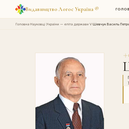
Видавництво Логос Україна
®
ГОЛО
Головна
Науковці України — еліта держави V
Шевчук Василь Петр
›
›