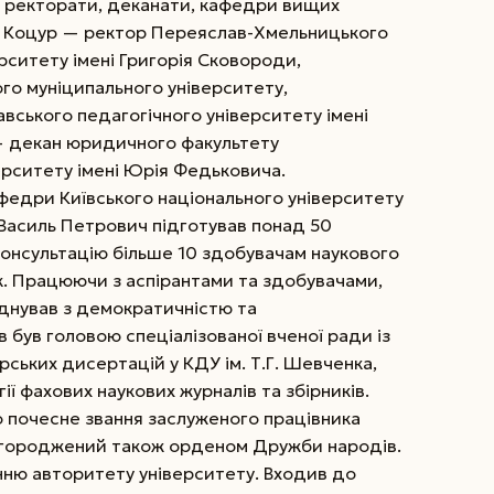
ши ректорати, деканати, кафедри вищих
.П. Коцур — ректор Переяслав-Хмельницького
рситету імені Григорія Сковороди,
го муніципального університету,
вського педагогічного університету імені
— декан юридичного факультету
рситету імені Юрія Федьковича.
федри Київського національного університету
Василь Петрович підготував понад 50
консультацію більше 10 здобувачам наукового
к. Працюючи з аспірантами та здобувачами,
днував з демократичністю та
 був головою спеціалізованої вченої ради із
ських дисертацій у КДУ ім. Т.Г. Шевченка,
ї фахових наукових журналів та збірників.
о почесне звання заслуженого працівника
Нагороджений також орденом Дружби народів.
ню авторитету університету. Входив до