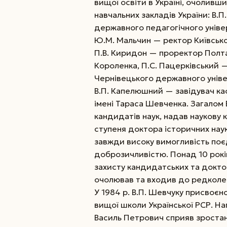
вищої освіти в Україні, очолив
навчальних закладів України: В
державного педагогічного уніве
Ю.М. Мальчин — ректор Київсько
П.В. Киридон — проректор Полта
Короленка, П.С. Пацерківський 
Чернівецького державного уніве
В.П. Капелюшний — завідувач ка
імені Тараса Шевченка.
Загалом 
кандидатів наук, надав наукову 
ступеня доктора історичних нау
завжди високу вимогливість поє
доброзичливістю. Понад 10 років
захисту кандидатських та доктор
очолював та входив до редколегі
У 1984 р. В.П. Шевчуку присвоєн
вищої школи Української РСР. 
Василь Петрович сприяв зростан