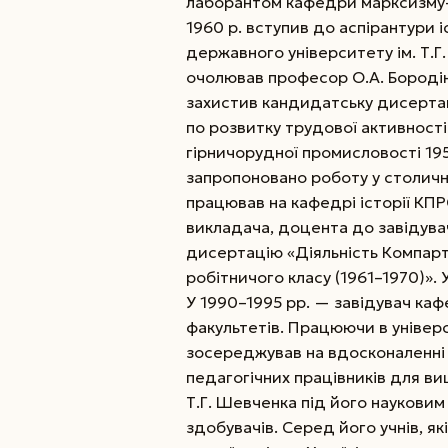
лаборантом кафедри марксизму-л
1960 р. вступив до аспірантури 
державного університету ім. Т.Г
очолював професор О.А. Бородін
захистив кандидатську дисертаці
по розвитку трудової активності
гірничорудної промисловості 195
запропоновано роботу у столично
працював на кафедрі історії КП
викладача, доцента до завідувач
дисертацію «Діяльність Компарті
робітничого класу (1961–1970)».
У 1990–1995 рр. — завідувач каф
факультетів. Працюючи в універс
зосереджував на вдосконаленні н
педагогічних працівників для вищ
Т.Г. Шевченка під його наукови
здобувачів. Серед його учнів, я