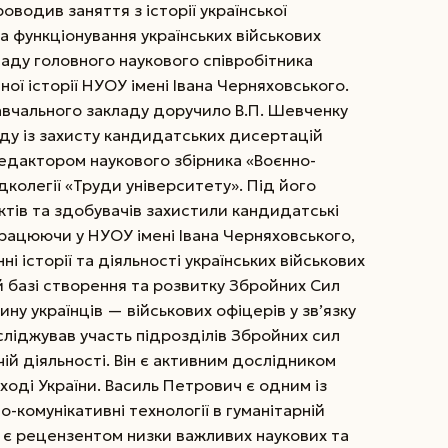
оводив заняття з історії української
та функціонування українських військових
саду головного наукового співробітника
ої історії НУОУ імені Івана Черняховського.
вчального закладу доручило В.П. Шевченку
аду із захисту кандидатських дисертацій
 редактором наукового збірника «Воєнно-
дколегії «Труди університету». Під його
ктів та здобувачів захистили кандидатські
 Працюючи у НУОУ імені Івана Черняховсь­кого,
 історії та діяльності українських військових
 базі створення та розвитку Збройних Сил
ну українців — військових офіцерів у зв’язку
сліджував участь підрозділів Збройних сил
ій діяльності. Він є активним дослідником
ході України. Василь Петрович є одним із
-комунікативні технології в гуманітарній
н є рецензентом низки важливих наукових та