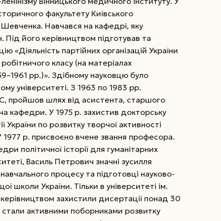
енінізму Вінницького медичного інституту. У
історичного факультету Київського
. Шевченка. Навчався на кафедрі, яку
. Під його керівництвом підготував та
ю «Діяльність партійних організацій України
 робітничого класу (на матеріалах
9–1961 рр.)». Здібному науковцю було
му університеті. З 1963 по 1983 рр.
РС, пройшов шлях від асистента, старшого
а кафедри. У 1975 р. захистив докторську
ї України по розвитку творчої активності
 У 1977 р. присвоєно вчене звання професора.
едри політичної історії для гуманітарних
итеті, Василь Петрович значні зусилля
ав­чального процесу та підготовці науково-
ої школи України. Тільки в університеті ім.
м керівництвом захистили дисертації понад 30
кі стали активними поборниками розвитку