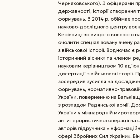
Черняховського). З офіцерами пр
державності, історії створення 
формувань. З 2014 р. обіймає по
науково-дослідного центру воєнн
Керівництво вищого воєнного на
очолити спеціалізовану вчену р
з військової історії. Водночас є
історичний вісник» та членом ре
науковим керівництвом 10 ад’юн
дисертації з військової історії.
зосередив зусилля на дослідженні
формувань, нормативно-правовій
України, поверненню на Батьківщи
з розпадом Радянської армії. До
України у міжнародній миротворч
антитерористичної операції на с
авторів підручника «Інформаційно
сфері Збройних Сил України». Ві