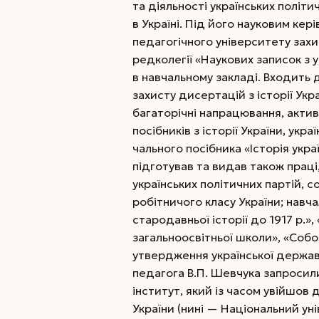
та діяльності українських політи
в Україні. Під його науковим кер
педагогічного університету захи
редколегії «Наукових записок з у
в навчальному закладі. Входить д
захисту дисер­тацій з історії Укр
багаторічні напрацювання, актив
посібників з історії України, укр
чального посібника «Історія укра
підготував та видав також праці
українських політичних партій, с
робітничого класу України; навчал
стародавньої історії до 1917 р.»,
загальноосвітньої школи», «Собо
утвердження української державн
педагога В.П. Шевчука запросили
інститут, який із часом увійшов
України (нині — Національний ун