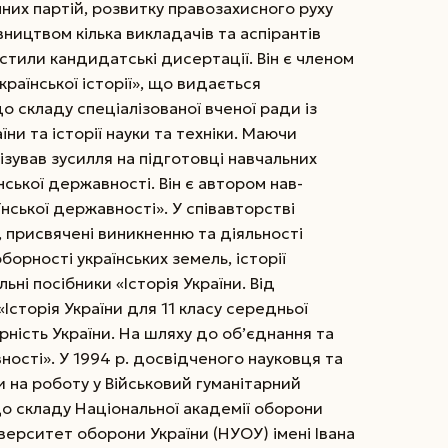
чних партій, розвитку правозахисного руху
івництвом кілька викладачів та аспірантів
стили кандидатські дисертації. Він є членом
країнської історії», що видається
о складу спеціалізованої вченої ради із
аїни та історії науки та техніки. Маючи
ізував зусилля на підготовці навчальних
аїнської державності. Він є автором нав­
їнської державності». У співавторстві
, присвячені виникненню та діяльності
оборності українських земель, історії
ьні посібники «Історія України. Від
 «Історія України для 11 класу середньої
рність України. На шляху до об’єднання та
ості». У 1994 р. досвідченого науковця та
 на роботу у Військовий гуманітарний
 до складу Національної академії оборони
іверситет оборони України (НУОУ) імені Івана