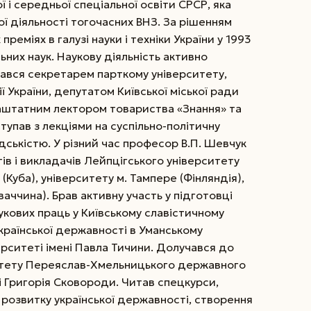
ї і середньої спеціальної освіти СРСР, яка
ї діяльності тогочасних ВНЗ. За рішенням
реміях в галузі науки і техніки України у 1993
льних наук. Наукову діяльність активно
ався секретарем парткому університету,
 України, депутатом Київської міської ради
аштатним лектором товариства «Знання» та
ступав з лекціями на суспільно-політичну
ькістю. У різний час професор В.П. Шевчук
нтів і викладачів Лейпцігського університету
(Куба), університету м. Тампере (Фінляндія),
аччина). Брав активну участь у підготовці
аукових праць у Київському славістичному
української державності в Уманському
рситеті імені Павла Тичини. Долучався до
ьтету Переяслав-Хмельницького державного
і Григорія Сковороди. Читав спецкурси,
а розвитку української державності, створення