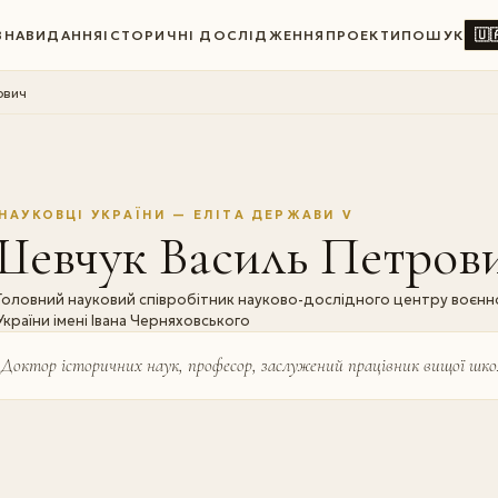
🇺
ВНА
ВИДАННЯ
ІСТОРИЧНІ ДОСЛІДЖЕННЯ
ПРОЕКТИ
ПОШУК
ович
НАУКОВЦІ УКРАЇНИ — ЕЛІТА ДЕРЖАВИ V
Шевчук Василь Петров
Головний науковий співробітник науково-дослідного центру воєнно
України імені Івана Черняховського
Доктор історичних наук, професор, заслужений працівник вищої шко