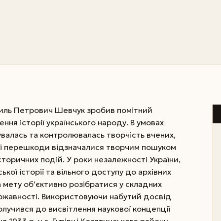
силь Петрович Шевчук зробив помітний
ння історії українського народу. В умовах
увалась та контролювалась творчість вчених,
 всі перешкоди відзначалися творчим пошуком
сторичних подій. У роки незалежності України,
кої історії та вільного доступу до архівних
 мету об’єктивно розібратися у складних
державності. Використовуючи набутий досвід
лучився до висвітлення наукової концепції