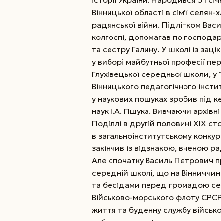
історії України. Народився 31 січ
Вінницької області в сім’ї селян-
радянської війни. Підлітком Васи
колгоспі, допомагав по господа
та сестру Галину. У школі із заці
у виборі майбутньої професії пер
Глухівецької середньої школи, у 
Вінницького педагогічного інсти
у наукових пошуках зробив під 
наук І.А. Пшука. Вивчаючи архів
Поділлі в другій половині XIX ст
в загальноінститутському конкур
закінчив із відзнакою, вченою 
Але спочатку Василь Петрович пр
середній школі, що на Вінниччині
та бесідами перед громадою сел
Військово-морського флоту СРСР
життя та буденну службу військо