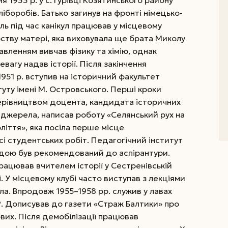
ня 1933 р. у с. Гурівці Козятинського району
хліборобів. Батько загинув на фронті німецько-
ль під час канікул працював у місцевому
рству матері, яка виховувала ще брата Миколу
кавленням вивчав фізику та хімію, однак
евагу надав історії. Після закінчення
1951 р. вступив на історичний факультет
туту імені М. Островського. Перші кроки
керівництвом доцента, кандидата історичних
ні джерела, написав роботу «Селянський рух на
оліття», яка посіла перше місце
сі студентських робіт. Педагогічний інститут
радою був рекомендований до аспірантури.
ацював вчителем історії у Сестренівській
. У місцевому клубі часто виступав з лекціями
а. Впродовж 1955–1958 рр. служив у лавах
. Дописував до газети «Страж Балтики» про
вих. Після демобілізації працював