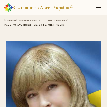
Видавництво Логос Україна
®
Головна
Науковці України — еліта держави V
›
›
Руденко-Сударєва Лариса Володимирівна