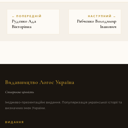
← ПОПЕРЕДНІЙ
НАСТУПНИЙ →
Руденко Ада
Рябченко Володимир
Вікторівна
Іванович
Видавництво Логос Україна
Створюємо цінність
Іміджево-презентаційні видання. Популяризація української історії та
визначних імен України.
ВИДАННЯ