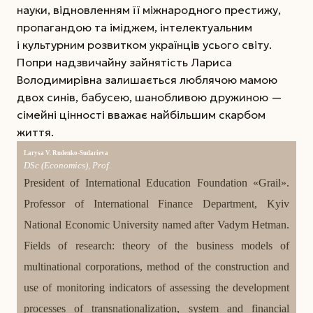
науки, відновленням її міжнародного престижу,
пропагандою та іміджем, інтелектуальним
і культурним розвитком українців усього світу.
Попри надзвичайну зайнятість Лариса
Володимирівна залишається люблячою мамою
двох синів, бабусею, шанобливою дружиною —
сімейні цінності вважає найбільшим скарбом
життя.
Larysa V. Rudenko-Sudarieva
DSc (Economics), Prof.
President of International Education Foundation «Grail».
Professor of International Finance Department, Kyiv
National Economic University named after Va­dym Hetman.
Fields of research: theory of the business models of
multinational corporations, method of the construction and
use of monitoring indicators of assessing the development
processes of transnationalization, system and financial