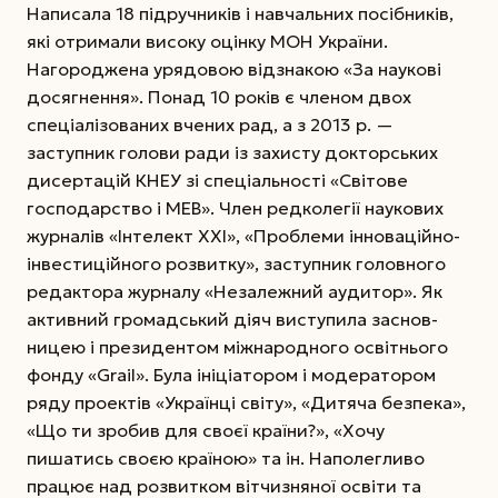
Написала 18 підручників і навчальних посібників,
які отримали високу оцінку МОН України.
Нагороджена урядовою відзнакою «За наукові
досягнення». Понад 10 років є членом двох
спеціалізованих вчених рад, а з 2013 р. —
заступник голови ради із захисту докторських
дисертацій КНЕУ зі спеціальності «Світове
господарство і МЕВ». Член редколегії наукових
журналів «Інтелект ХХІ», «Проблеми інноваційно-
інвестиційного розвитку», заступник головного
редактора журналу «Незалежний аудитор». Як
активний громадський діяч виступила заснов­
ницею і президентом міжнародного освітнього
фонду «Grail». Була ініціатором і модератором
ряду проектів «Українці світу», «Дитяча безпека»,
«Що ти зробив для своєї країни?», «Хочу
пишатись своєю країною» та ін. Наполегливо
працює над розвитком вітчизняної освіти та