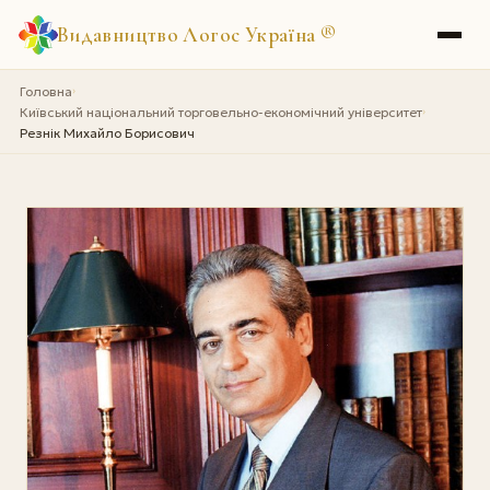
Видавництво Логос Україна
®
Головна
›
Київський національний торговельно-економічний університет
›
Резнік Михайло Борисович