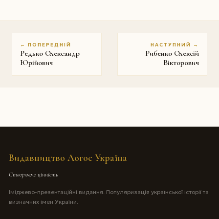
← ПОПЕРЕДНІЙ
НАСТУПНИЙ →
Редько Олександр
Рибенко Олексій
Юрійович
Вікторович
Видавництво Логос Україна
Створюємо цінність
Іміджево-презентаційні видання. Популяризація української історії та
визначних імен України.