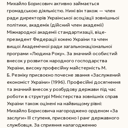
Михайло Борисович активно займається
громадською діяльністю. Нині він також — член
ради директорів Української асоціації зовнішньої
політики, академік (дійсний член академії)
Міжнародної академії стандартизації, віце-
президент Федерації хокею України та член
вищої Академічної ради загальнонаціональної
програми «Людина Року». За значний особистий
внесок у розвиток народного господарства
України, високу професійну майстерність М.
Б. Резніку присвоєно почесне звання «Заслужений
економіст України» (1996). Професійні досягнення
та значний внесок у розбудову держави під час
роботи в структурі Міністерства зовнішніх справ
України також оцінені на найвищому рівні:
Михайло Борисовича нагороджено орденом «За
заслуги» ІІІ ступеня, присвоєно І ранг державного
службовця. За сприяння налагодженню