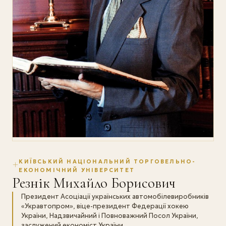
КИЇВСЬКИЙ НАЦІОНАЛЬНИЙ ТОРГОВЕЛЬНО-
ЕКОНОМІЧНИЙ УНІВЕРСИТЕТ
Резнік Михайло Борисович
Президент Асоціації українських автомобілевиробників
«Укравтопром», віце-президент Федерації хокею
України, Надзвичайний і Повноважний Посол України,
заслужений економіст України