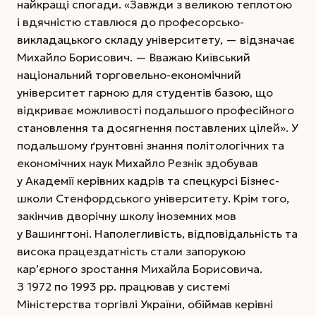
найкращі спогади. «Завжди з великою теплотою
і вдячністю ставлюся до професорсько-
викладацького складу університету, — відзначає
Михайло Борисович. — Вважаю Київський
національний торговельно-економічний
університет гарною для студентів базою, що
відкриває можливості подальшого професійного
становлення та досягнення поставлених цілей». У
подальшому ґрунтовні знання політологічних та
економічних наук Михайло Резнік здобував
у Академії керівних кадрів та спецкурсі Бізнес-
школи Стенфордсь­кого університету. Крім того,
закінчив дворічну школу іноземних мов
у Вашингтоні. Наполегливість, відповідальність та
висока праце­здатність стали запорукою
кар’єрного зростання Михайла Борисовича.
З 1972 по 1993 рр. працював у системі
Міністерства торгівлі України, обіймав керівні