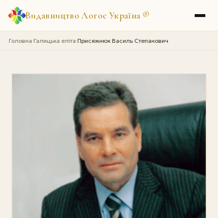
Видавництво Логос Україна
®
Головна
Галицька еліта
Присяжнюк Василь Степанович
›
›