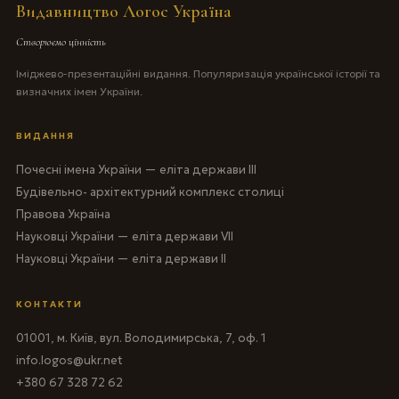
Видавництво Логос Україна
Створюємо цінність
Іміджево-презентаційні видання. Популяризація української історії та
визначних імен України.
ВИДАННЯ
Почесні імена України — еліта держави III
Будівельно- архітектурний комплекс столиці
Правова Україна
Науковці України — еліта держави VII
Науковці України — еліта держави II
КОНТАКТИ
01001, м. Київ, вул. Володимирська, 7, оф. 1
info.logos@ukr.net
+380 67 328 72 62