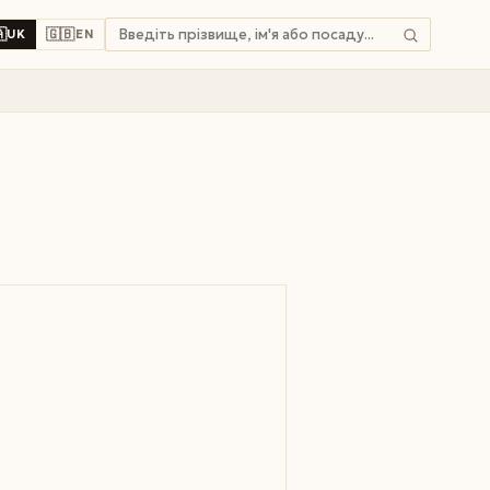

🇬🇧
UK
EN