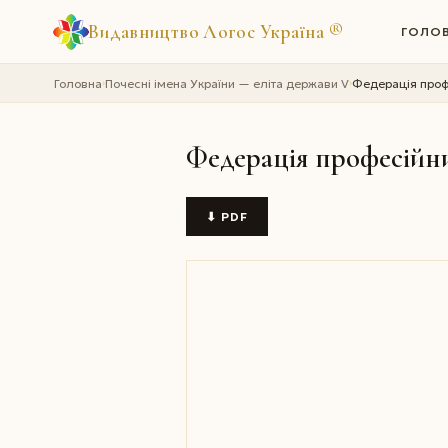
Видавництво Логос Україна
®
ГОЛО
Головна
Почесні імена України — еліта держави V
Федерація профе
›
›
Федерація професійни
⬇ PDF