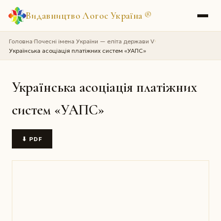
Видавництво Логос Україна
®
Головна
Почесні імена України — еліта держави V
›
›
Українська асоціація платіжних систем «УАПС»
Українська асоціація платіжних
систем «УАПС»
⬇ PDF