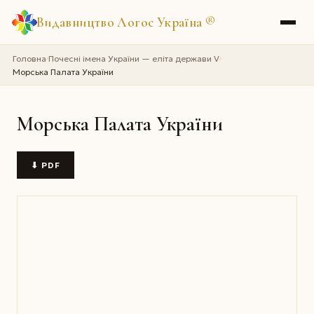
Видавництво Логос Україна
®
Головна
Почесні імена України — еліта держави V
›
›
Морська Палата України
Морська Палата України
⬇ PDF