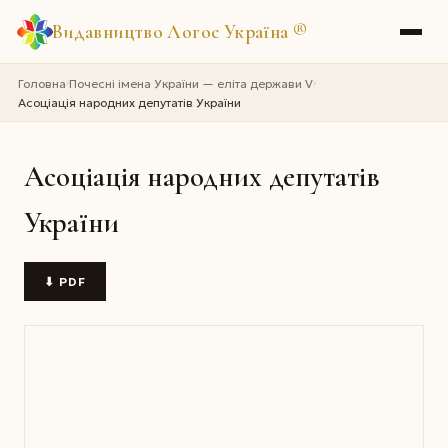
Видавництво Логос Україна
®
Головна
Почесні імена України — еліта держави V
›
›
Асоціація народних депутатів України
Асоціація народних депутатів
України
⬇ PDF