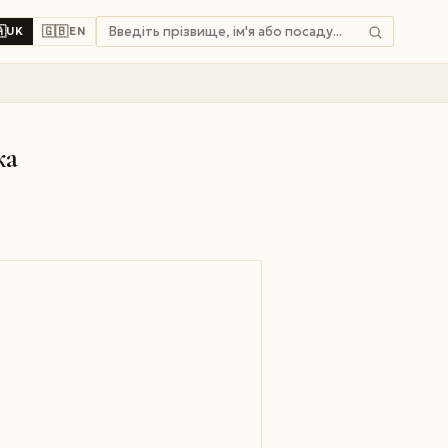

🇬🇧
UK
EN
ка