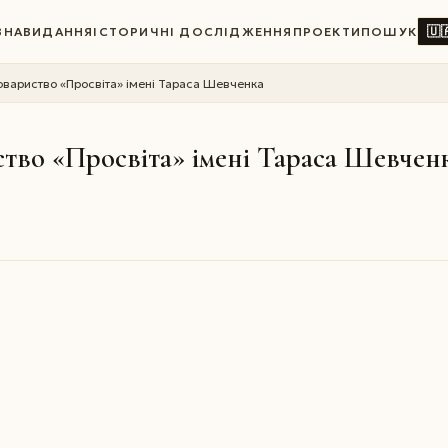
🇺
ВНА
ВИДАННЯ
ІСТОРИЧНІ ДОСЛІДЖЕННЯ
ПРОЕКТИ
ПОШУК
овариство «Просвіта» імені Тараса Шевченка
ство «Просвіта» імені Тараса Шевчен