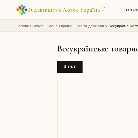
Видавництво Логос Україна
®
ГОЛО
Головна
Почесні імена України — еліта держави V
Всеукраїнське т
›
›
Всеукраїнське товари
⬇ PDF