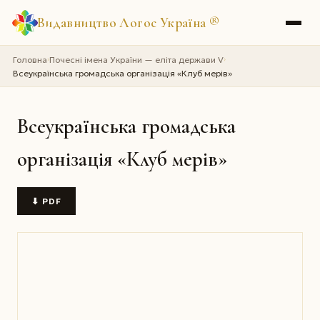
Видавництво Логос Україна
®
Головна
Почесні імена України — еліта держави V
›
›
Всеукраїнська громадська організація «Клуб мерів»
Всеукраїнська громадська
організація «Клуб мерів»
⬇ PDF