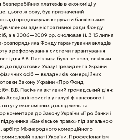
 безперебійних платежів в економіці у
ше, цього ж року, був призначений
 посаді продовжував керувати банківським
 був членом адміністративної ради Фонду
іб, а в 2006—2009 рр. очолював її. З 15 липня
а-розпорядника Фонду гарантування вкладів
оту з реформування системи гарантування
сті для В.В. Пасічника була не нова, оскільки
я до підготовки Указу Президента України
фізичних осіб — вкладників комерційних
ідготовки Закону України «Про Фонд
іб». В.В. Пасічник активний громадський діяч:
в Асоціації юристів у галузі фінансового і
нституту економічних досліджень та
тор коментаря до Закону України «Про банки і
р підручника «Банківське право» під загальною
а, арбітр Міжнародного комерційного
промисловій палаті України. Професіоналізм