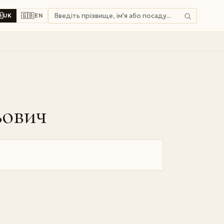

🇬🇧
UK
EN
ьович