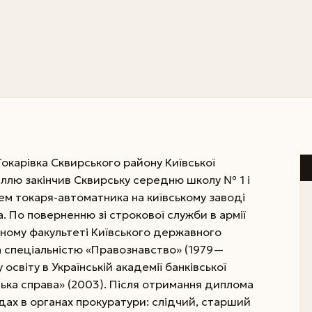
 Токарівка Сквирського району Київської
аллю закінчив Сквирську середню школу № 1 і
ем токаря-автоматника на київському заводі
а. По поверненню зі строкової служби в армії
ному факультеті Київського державного
за спеціальністю «Правознавство» (1979—
освіту в Українській академії банківської
ська справа» (2003). Після отримання диплома
дах в органах прокуратури: слідчий, старший