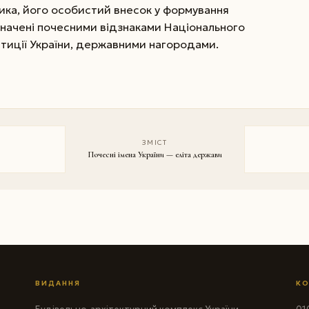
ника, його особистий внесок у формування
значені почесними відзнаками Національного
стиції України, державними нагородами.
ЗМІСТ
Почесні імена України — еліта держави
ВИДАННЯ
КО