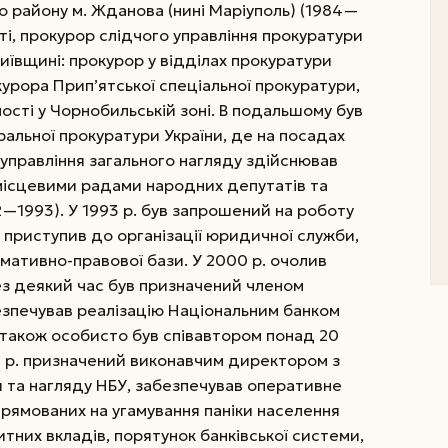
 району м. Жданова (нині Маріуполь) (1984—
ті, прокурор слідчого управління прокуратури
Київщині: прокурор у відділах прокуратури
курора Прип’ятської спеціальної прокуратури,
сті у Чорнобильській зоні.
В подальшому був
альної прокуратури України, де на посадах
управління загального нагляду здійснював
місцевими радами народних депутатів та
—1993). У 1993 р. був запрошений на роботу
і приступив до організації юридичної служби,
мативно-правової бази. У 2000 р. очолив
з деякий час був призначений членом
безпечував реалізацію Національним банком
а також особисто був співавтором понад 20
9 р. призначений виконавчим директором з
я та нагляду НБУ, забезпечував оперативне
прямованих на угамування паніки населення
них вкладів, порятунок банківської системи,