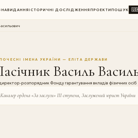
🇺
ВНА
ВИДАННЯ
ІСТОРИЧНІ ДОСЛІДЖЕННЯ
ПРОЕКТИ
ПОШУК
Васильович
ПОЧЕСНІ ІМЕНА УКРАЇНИ — ЕЛІТА ДЕРЖАВИ
асічник Василь Васил
директор-розпорядник Фонду гарантування вкладів фізичних осіб
Кавалер ордена «За заслуги» ІІІ ступеня, Заслужений юрист України