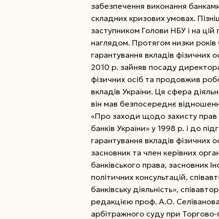
забезпечення виконання банками
складних кризових умовах. Пізні
заступником Голови НБУ і на цій
наглядом. Протягом низки років
гарантування вкладів фізичних ос
2010 р. зайняв посаду директор
фізичних осіб та продовжив роб
вкладів України. Ця сфера діяльно
він мав безпосереднє відношенн
«Про заходи щодо захисту прав 
банків України» у 1998 р. і до п
гарантування вкладів фізичних ос
засновник та член керівних органі
банківського права, засновник І
політичних консультацій, співав
банківську діяльність», співавто
редакцією проф. А.О. Селіванов
арбітражного суду при Торгово-