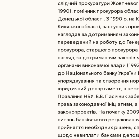
слідчий прокуратури Жовтневого
1990), помічник прокурора облас
Донецької області. З 1990 р. на 
Київської області, заступник про
наглядав за дотриманням законно
переведений на роботу до Генер
прокурора, старшого прокурора 
нагляд за дотриманням законів 
органами виконавчої влади (1992
до Національного банку України 
упорядкування та створення нор
юридичний департамент, а чере
Правління НБУ. В.В. Пасічник за
права законодавчої ініціативи, 
законопроектів. На початку 200
питань банківського регулюванн
прийняття необхідних рішень, с
щодо невиплати банками депозит