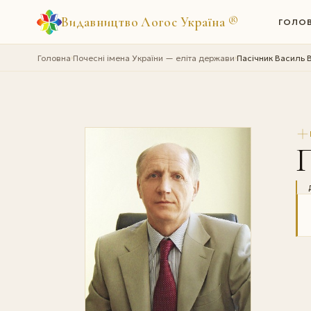
Видавництво Логос Україна
®
ГОЛО
Головна
Почесні імена України — еліта держави
Пасічник Василь 
›
›
П