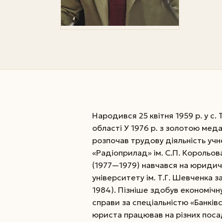
Народився 25 квітня 1959 р. у с.
області У 1976 р. з золотою мед
розпочав трудову діяльність учн
«Радіоприлад» ім. С.П. Корольов
(1977—1979) навчався на юридич
університету ім. Т.Г. Шевченка 
1984). Пізніше здобув економічну 
справи за спеціальністю «Банків
юриста працював на різних поса