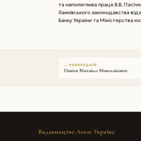
та наполеглива праця В.В. Пасіч
банківського законодавства від
Банку України та Міністерства ю
← ПОПЕРЕДНІЙ
Папієв Михайло Миколайович
Видавництво Логос Україна