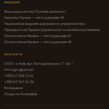
ВИДАННЯ
Вища рада юстиції 15 років діяльності
Науковці України — еліта держави VII
Національна академія державного управління при
Президентові України (українською та англійською мовами)
Почесні імена України — еліта держави IV
Почесні імена України — еліта держави VII
КОНТАКТИ
01001, м. Київ, вул. Володимирська, 7, оф. 1
info.logos@ukr.net
+380 67 328 72 62
+380 67 547 34 36
Всі видання
Пошук по біографіях