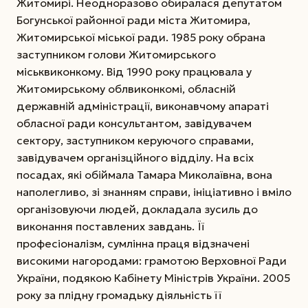
Житомирі. Неодноразово обиралася депутатом
Богунської районної ради міста Житомира,
Житомирської міської ради. 1985 року обрана
заступником голови Житомирського
міськвиконкому. Від 1990 року працювала у
Житомирському облвиконкомі, обласній
державній адміністрації, виконавчому апараті
обласної ради консультантом, завідувачем
сектору, заступником керуючого справами,
завідувачем організційного відділу. На всіх
посадах, які обіймала Тамара Миколаївна, вона
наполегливо, зі знанням справи, ініціативно і вміло
організовуючи людей, докладала зусиль до
виконання поставлених завдань. Її
професіоналізм, сумлінна праця відзначені
високими нагородами: грамотою Верховної Ради
України, подякою Кабінету Міністрів України. 2005
року за плідну громадьку діяльність її