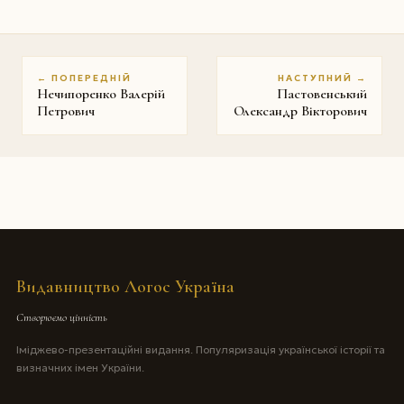
← ПОПЕРЕДНІЙ
НАСТУПНИЙ →
Нечипоренко Валерій
Пастовенський
Петрович
Олександр Вікторович
Видавництво Логос Україна
Створюємо цінність
Іміджево-презентаційні видання. Популяризація української історії та
визначних імен України.