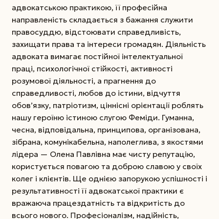
адвокатською практикою, її професійна
направленість складається з бажання служити
правосуддю, відстоювати справедливість,
захищати права та інтереси громадян. Діяльність
адвоката вимагає постійної інтелектуальної
праці, психологічної стійкості, активності
розумової діяльності, а прагнення до
справедливості, любов до істини, відчуття
обов’язку, патріотизм, ціннісні орієнтації роб­лять
нашу героїню істиною слугою Феміди. Гуманна,
чесна, відповідальна, принципова, організована,
зібрана, комунікабельна, наполеглива, з якостями
лідера — Олена Павлівна має чисту репутацію,
користується повагою та доброю славою у своїх
колег і клієнтів. Ще однією запорукою успішності і
результативності її адвокатської практики є
вражаюча працездатність та відкритість до
всього нового. Професіоналізм, надійність,