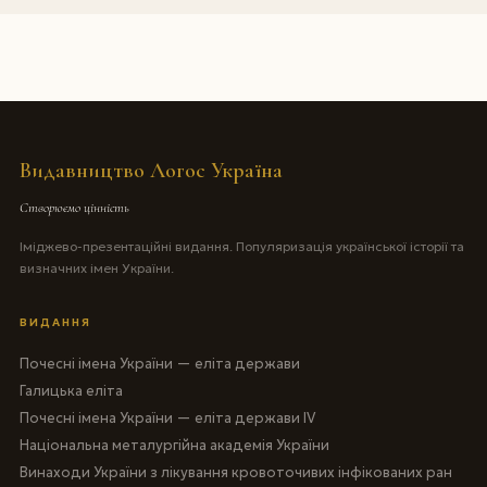
Видавництво Логос Україна
Створюємо цінність
Іміджево-презентаційні видання. Популяризація української історії та
визначних імен України.
ВИДАННЯ
Почесні імена України — еліта держави
Галицька еліта
Почесні імена України — еліта держави IV
Національна металургійна академія України
Винаходи України з лікування кровоточивих інфікованих ран