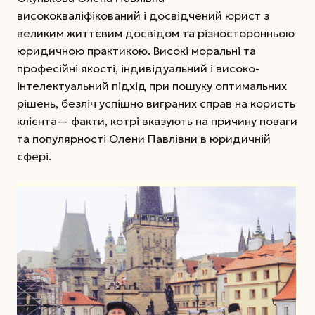
висококваліфікований і досвідчений юрист з
великим життєвим досвідом та різносторонньою
юридичною практикою. Високі моральні та
професійні якості, індивідуальний і ви­со­ко­
інтелектуальний підхід при пошуку оптимальних
рішень, безліч успішно виграних справ на користь
клієнта— факти, котрі вказують на причину поваги
та популярності Олени Павлівни в юридичній
сфері.