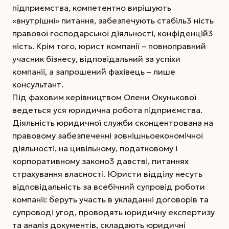
підприємства, компетентно вирішують
«внутрішні» питання, забезпечують стабіль3 ність
правової господарської діяльності, конфіденцій3
ність. Крім того, юрист компанії – повноправний
учасник бізнесу, відповідальний за успіхи
компанії, а запрошений фахівець – лише
консультант.
Під фаховим керівництвом Олени Окунькової
ведеться уся юридична робота підприємства.
Діяльність юридичної служби сконцентрована на
правовому забезпеченні зовнішньоекономічної
діяльності, на цивільному, податковому і
корпоративному законо3 давстві, питаннях
страхування власності. Юристи відділу несуть
відповідальність за всебічний супровід роботи
компанії: беруть участь в укладанні договорів та
супроводі угод, проводять юридичну експертизу
та аналіз документів, складають юридичні