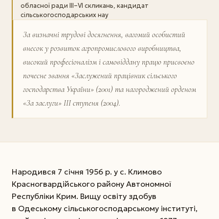
обласної ради ІІІ–VI скликань, кандидат
сільськогосподарських нау
За визначні трудові досягнення, вагомий особистий
внесок у розвиток агропромислового виробництва,
високий професіоналізм і самовіддану працю присвоєно
почесне звання «­Заслужений працівник сільського
господарства України» (2001) та нагороджений орденом
«За заслуги» ІІІ ступеня (2004).
Народився 7 січня 1956 р. у с. Климово
Красногвардійського району Автономної
Республіки Крим. Вищу освіту здобув
в Одеському сільськогосподарському інституті,