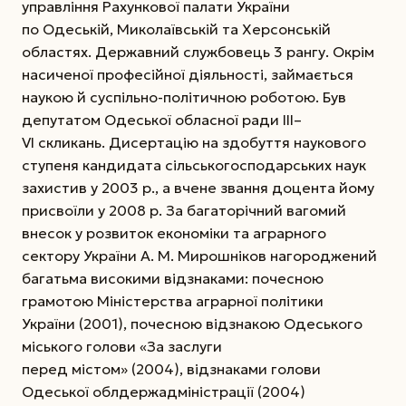
управління Рахункової палати України
по Одеській, Миколаївській та Херсонській
областях. Державний службовець 3 рангу. Окрім
насиченої професійної діяльності, займається
наукою й суспільно-політичною роботою. Був
депутатом Одеської обласної ради ІІІ–
VI скликань. Дисертацію на здобуття наукового
ступеня кандидата сільськогосподарських наук
захистив у 2003 р., а вчене звання доцента йому
присвоїли у 2008 р. За багаторічний вагомий
внесок у розвиток економіки та аграрного
сектору України А. М. Мирошніков нагороджений
багатьма високими відзнаками: почесною
грамотою Міністерства аграрної політики
України (2001), почесною відзнакою Одеського
міського голови «За заслуги
перед містом» (2004), відзнаками голови
Одеської облдержадміністрації (2004)