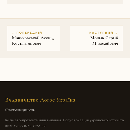
← ПОПЕРЕДНІЙ
НАСТУПНИЙ →
Маньковський Леонід
Мошак Сергій
Костянтинович
Миколайович
Видавництво Логос Україна
Створюємо цінність
Іміджево-презентаційні видання. Популяризація української історії та
визначних імен України.