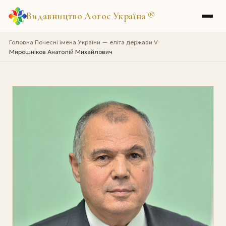
Видавництво Логос Україна
®
Головна
Почесні імена України — еліта держави V
›
›
Мирошніков Анатолій Михайлович