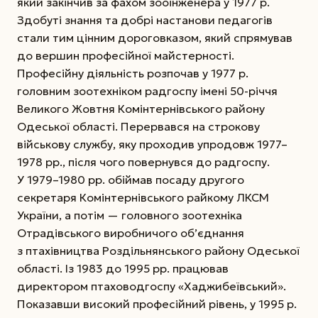
який закінчив за фахом зооінженера у 1977 р.
Здобуті знання та добрі настанови педагогів
стали тим цінним дороговказом, який спрямував
до вершин професійної майстерності.
Професійну діяльність розпочав у 1977 р.
головним зоотехніком радгоспу імені 50-річчя
Великого Жовтня Комінтернівського району
Одеської області. Перервався на строкову
військову службу, яку проходив упродовж 1977–
1978 рр., після чого повернувся до радгоспу.
У 1979–1980 рр. обіймав посаду другого
секретаря Комінтернівського райкому ЛКСМ
України, а потім — головного зоотехніка
Отрадівського виробничого об’єднання
з птахівництва Роздільнянського району Одеської
області. Із 1983 до 1995 рр. працював
директором птаховодгоспу «Хаджибеївський».
Показавши високий професійний рівень, у 1995 р.