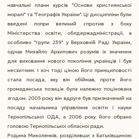
навчальні плани курсів "Основи християнської
моралі" та "Географія України". Ці дисципліни були
введені попри великий спротив з боку
Міністерства освіти, облдержадміністрації, а
особливо "групи 239" у Верховній Раді України,
однак Михайло Архипович розумів їх значення
для виховання нового покоління українців і був
несхитним. І хоч тоді ціною його принциповості
стала посада, яку він обіймав, проте його
громадянська позиція була належно поцінована
згодом. 2005 року він вдруге був призначений на
посаду начальника управління освіти і науки
Тернопільської ОДА, а 2006 року його обрано
головою Тернопільської обласної ради.
Родина Миколенків, розділивши з Батьківщиною