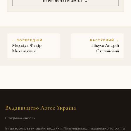
ПЕРЕГЛЯНУТИ ЗМІСТ →
← ПОПЕРЕДНІЙ
НАСТУПНИЙ →
Медвідь Федір
Пікула Андрій
Михайлович
Степанович
Видавництво Логос Україна
Створюємо цінність
Іміджево-презентаційні видання. Популяризація української історії та