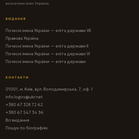
визначних імен України.
ВИДАННЯ
Почесні імена України — еліта держави VII
Правова Україна
Почесні імена України — еліта держави II
Почесні імена України — еліта держави VI
Почесні імена України — еліта держави
КОНТАКТИ
01001, м. Київ, вул. Володимирська, 7, оф. 1
info.logos@ukr.net
+380 67 328 72 62
+380 67 547 34 36
Всі видання
Пошук по біографіях