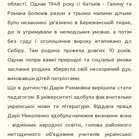
області. Однак 1948 року її батьків - Галину та
Романа Болюхів разом з трьома малими дітьми
було незаконно ув'язнено в Бережанській тюрмі,
де їх утримували в нелюдських умовах, а потім
без суду і оголошення вироку етаповано до
Сибіру. Там родина провела довгих 10 років.
Однак попри важкі природні та соціальні умови
заслання родина зберегла свій нескорений дух,
виховавши дітей патріотами.
Ще в дитинстві Дарія Романівна вирішила стати
педагогом. В університеті здобула фах вчительки
української мови та літератури. Віддана праця
Дарії Миколенко здобула належне визнання: вона
- відмінник народної освіти, голова районного
методичного об'єднання учителів української