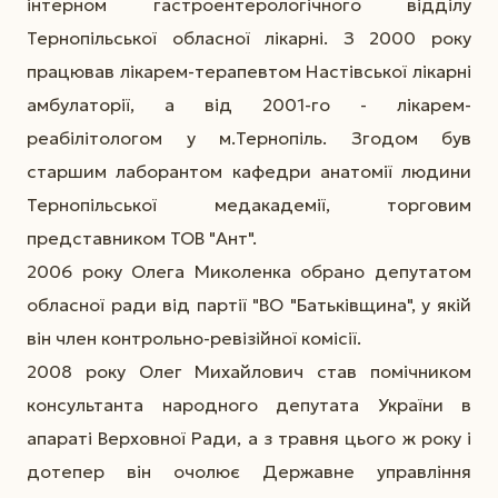
інтерном гастроентерологічного відділу
Тернопільської обласної лікарні. З 2000 року
працював лікарем-терапевтом Настівської лікарні
амбулаторії, а від 2001-го - лікарем-
реабілітологом у м.Тернопіль. Згодом був
старшим лаборантом кафедри анатомії людини
Тернопільської медакадемії, торговим
представником ТОВ "Ант".
2006 року Олега Миколенка обрано депутатом
обласної ради від партії "ВО "Батьківщина", у якій
він член контрольно-ревізійної комісії.
2008 року Олег Михайлович став помічником
консультанта народного депутата України в
апараті Верховної Ради, а з травня цього ж року і
дотепер він очолює Державне управління