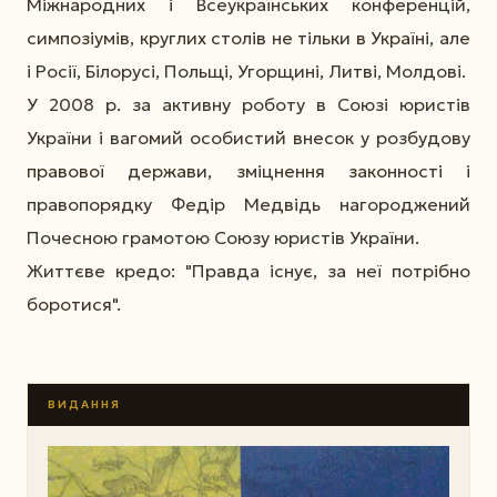
Міжнародних і Всеукраїнських конференцій,
симпозіумів, круглих столів не тільки в Україні, але
і Росії, Білорусі, Польщі, Угорщині, Литві, Молдові.
У 2008 р. за активну роботу в Союзі юристів
України і вагомий особистий внесок у розбудову
правової держави, зміцнення законності і
правопорядку Федір Медвідь нагороджений
Почесною грамотою Союзу юристів України.
Життєве кредо: "Правда існує, за неї потрібно
боротися".
ВИДАННЯ