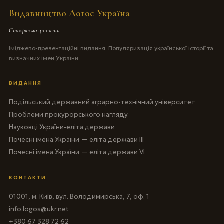
Видавництво Логос Україна
Створюємо цінність
Іміджево-презентаційні видання. Популяризація української історії та
визначних імен України.
ВИДАННЯ
Подільський державний аграрно-технічний університет
Проблеми прокурорського нагляду
Науковці України-еліта держави
Почесні імена України — еліта держави III
Почесні імена України — еліта держави VI
КОНТАКТИ
01001, м. Київ, вул. Володимирська, 7, оф. 1
info.logos@ukr.net
+380 67 328 72 62