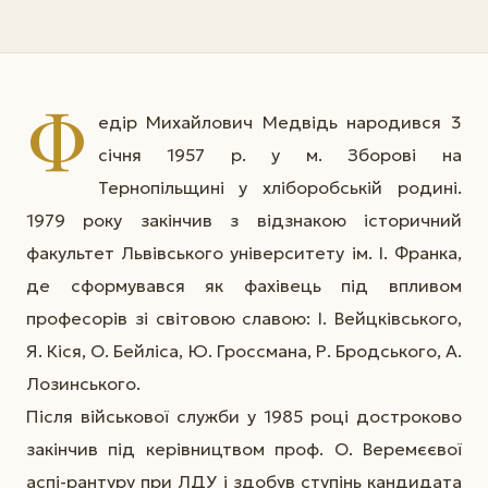
Ф
едір Михайлович Медвідь народився 3
січня 1957 р. у м. Зборові на
Тернопільщині у хліборобській родині.
1979 року закінчив з відзнакою історичний
факультет Львівського університету ім. І. Франка,
де сформувався як фахівець під впливом
професорів зі світовою славою: І. Вейцківського,
Я. Кіся, О. Бейліса, Ю. Гроссмана, Р. Бродського, А.
Лозинського.
Після військової служби у 1985 році достроково
закінчив під керівництвом проф. О. Веремєєвої
аспі-рантуру при ЛДУ і здобув ступінь кандидата