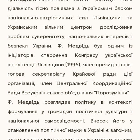
діяльність тісно пов'язана з Українським блоком
національно-патріотичних сил Львівщини та
Українським вільним центром дослідження
проблем суверенітету, націо-нальних інтересів і
безпеки України. Ф. Медвідь був одним із
ініціаторів створення Конгресу української
інтелігенції Львівщини (1996), член президії і спів-
голова секретаріату Крайової ради цієї
організації, член Центральної Координаційної
Ради Всеукраїн-ського об'єднання "Порозуміння".
Ф. Медвідь розглядає політику в контексті
формування у громадян політичної культури і
національної самосвідомості. Внесок його у
становлення політичної науки в Україні є вагомим,
адже він став ініціатором та співавтором перших