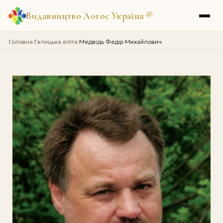
Видавництво Логос Україна
®
Головна
Галицька еліта
Медвідь Федір Михайлович
›
›