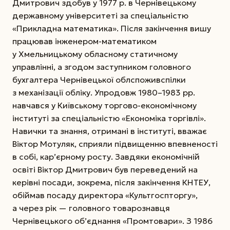
Дмитрович здобув у 1977 р. в Чернівецькому
державному університеті за спеціальністю
«Прик­ладна математика». Після закінчення вишу
працював інженером-математиком
у Хмельницькому обласному статичному
управлінні, а згодом заступником головного
бухгалтера Чернівецької облспоживспілки
з механізації обліку. Упродовж 1980–1983 рр.
навчався у Київському торгово-економічному
інституті за спеціальністю «Економіка торгівлі».
Навички та знання, отримані в інституті, вважає
Вік­тор Мотуляк, сприяли підвищенню впевненості
в собі, кар’єрному росту. Завдяки економічній
освіті Віктор Дмитрович був переведений на
керівні посади, зокрема, після закінчення КНТЕУ,
обіймав посаду директора «Культгоспторгу»,
а через рік — головного товарознавця
Чернівецького об’єднання «Промтовари». З 1986