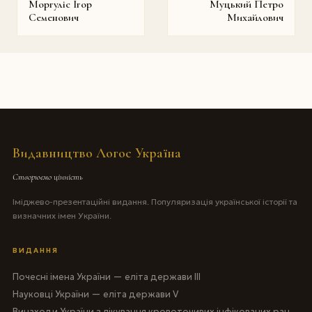
Моргуліс Ігор
Муцький Петро
Семенович
Михайлович
Видавництво Логос Україна
Створюємо цінність
Іміджево-презентаційні видання. Популяризація української історії та
визначних імен України.
ВИДАННЯ
Почесні імена України — еліта держави III
Науковці України — еліта держави V
Винаходи України з лікування кровоточивих інфікованих ран