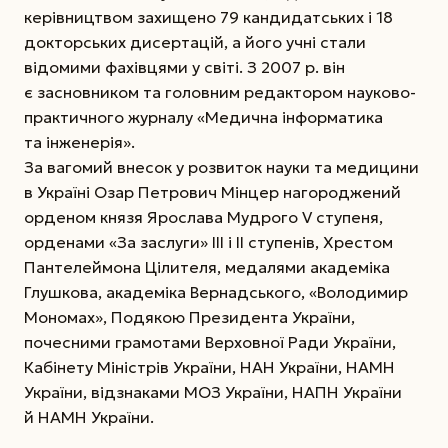
керівництвом захищено 79 кандидатських і 18
докторських дисертацій, а його учні стали
відомими фахівцями у світі. З 2007 р. він
є засновником та головним редактором науково-
практичного журналу «Медична інформатика
та інженерія».
За вагомий внесок у розвиток науки та медицини
в Україні Озар Петрович Мінцер нагороджений
орденом князя Ярослава Мудрого V ступеня,
орденами «За заслуги» ІІІ і ІІ ступенів, Хрестом
Пантелеймона Цілителя, медалями академіка
Глушкова, академіка Вернадського, «Володимир
Мономах», Подякою Президента України,
почесними грамотами Верховної Ради України,
Кабінету Міністрів України, НАН України, НАМН
України, відзнаками МОЗ України, НАПН України
й НАМН України.