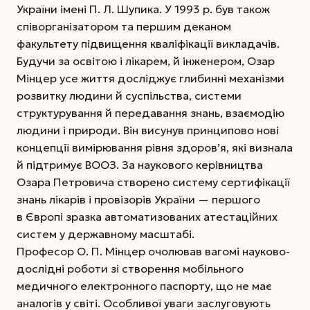
України імені П. Л. Шупика. У 1993 р. був також
співорганізатором та першим деканом
факультету підвищення кваліфікації викладачів.
Будучи за освітою і лікарем, й інженером, Озар
Мінцер усе життя досліджує глибинні механізми
розвитку людини й суспільства, системи
структурування й передавання знань, взаємодію
людини і природи. Він висунув принципово нові
концепції вимірювання рівня здоров’я, які визнала
й підтримує ВООЗ. За наукового керівництва
Озара Петровича створено систему сертифікації
знань лікарів і провізорів України — першого
в Європі зразка автоматизованих атестаційних
систем у державному масштабі.
Професор О. П. Мінцер очолював вагомі науково-
дослідні роботи зі створення мобільного
медичного електронного паспорту, що не має
аналогів у світі. Особливої уваги заслуговують