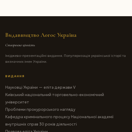
Видавництво Логос Україна
Створюємо цінність
Іміджево-презентаційні видання. Популяризація української історії та
визначних імен України.
ВИДАННЯ
Науковці України — еліта держави V
Київський національний торговельно-економічний
університет
Проблеми прокурорського нагляду
Кафедра кримінального процесу Національної академії
внутрішніх справ 30 років діяльності
Правова еліта України