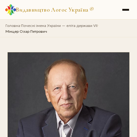
Видавництво Логос Україна
®
Головна
Почесні імена України — еліта держави VII
›
›
Мінцер Озар Петрович