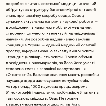
розробки з питань системної медицини: вчений
обґрунтував структуру багатовимірної онтології
знань про ішемічну хворобу серця. Серед
сучасних актуальних напрямів наукової роботи —
дослідження в напрямах мобільної медицини,
створення штучного інтелекту й індивідуалізації
навчання. Він розробив надзвичайно важливі
концепції в Україні — єдиний медичний освітній
простір, інформатизацію закладу вищої освіти
і трандисциплінарність освіти. Провів об’ємні
дослідження онкомаркерів, за його його участі
створено тест на злоякісні новоутворення
«Онкотест-2». Важливе значення мають розробки
науковця щодо застосування комунікаторів.
Автор понад 1000 наукових праць, зокрема
51 монографії і навчальних посібників, 45 патентів
і авторських свідоцтв. Озар Петрович
є засновником наукової школи, під його