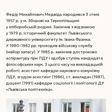
Федір Михайлович Медвідь народився 3 січня
1957 р. у м. Зборові на Тернопільщині
у хліборобській родині. Закінчив з відзнакою
у 1979 р. історичний факультет Львівського
державного університету ім. Івана Франка.
У 1980–1982 рр. проходив військову службу
(майор запасу). У 1985 р. закінчив достроково
аспірантуру при ЛДУ і здобув ступінь кандидата
філософських наук. З цього часу на викладацькій
роботі: асистент кафедри наукового комунізму
ЛДУ, згодом асистент (1986), ст. викладач (1987),
доцент (1991) кафедри соціології і політології ДУ
«Львівська політехніка».