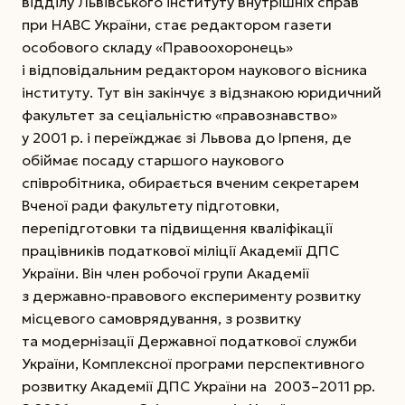
відділу Львівського інституту внутрішніх справ
при НАВС України, стає редактором газети
особового складу «Правоохоронець»
і відповідальним редактором наукового вісника
інституту.
Тут він закінчує з відзнакою юридичний
факультет за сеціальністю «правознавство»
у 2001 р. і переїжджає зі Львова до Ірпеня, де
обіймає посаду старшого наукового
співробітника, обирається вченим секретарем
Вченої ради факультету підготовки,
перепідготовки та підвищення кваліфікації
працівників податкової міліції Академії ДПС
України. Він член робочої групи Академії
з державно-правового експерименту розвитку
місцевого самоврядування, з розвитку
та модернізації Державної податкової служби
України, Комплексної програми перспективного
розвитку Академії ДПС України на 2003–2011 рр.