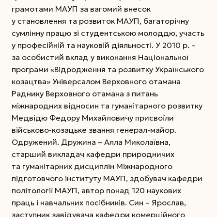
грамотами МАУП за вагомий внесок
у становлення та розвиток МАУП, багаторічну
сумлінну працю зі студентською молоддю, участь
у професійній та науковій діяльності. У 2010 р. –
за особистий вклад у виконання Національної
програми «Відродження та розвитку Українського
козацтва» Універсалом Верховного отамана
Раднику Верховного отамана з питань
міжнародних відносин та гуманітарного розвитку
Медвідю Федору Михайловичу присвоїли
військово-козацьке звання генерал-майор.
Одружений. Дружина – Алла Миколаївна,
старший викла­дач кафедри природничих
та гуманітарних дисциплін Міжнародного
підготовчого інституту МАУП, здобувач кафедри
політології МАУП, автор понад 120 наукових
праць і навчальних посібників. Син – Ярослав,
заступник завідувача кафедри комерційного