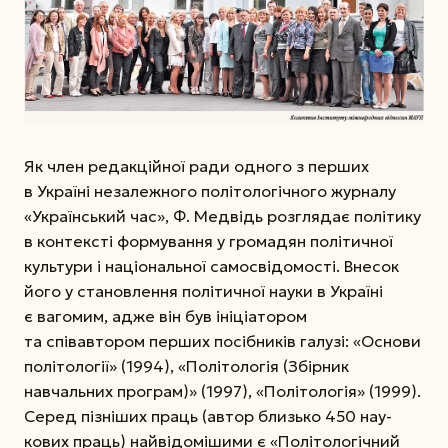
Як член редакційної ради одного з перших
в Україні незалежного політологічного журналу
«Український час», Ф. Медвідь розглядає політику
в контексті формування у громадян політичної
культури і національної самосвідомості. Внесок
його у становлення політичної науки в Україні
є вагомим, адже він був ініціатором
та співавтором перших посібників галузі: «Основи
політології» (1994), «Політологія (Збірник
навчальних програм)» (1997), «Політологія» (1999).
Серед пізніших праць (автор близько 450 нау­
кових праць) найвідомішими є «Політологічний