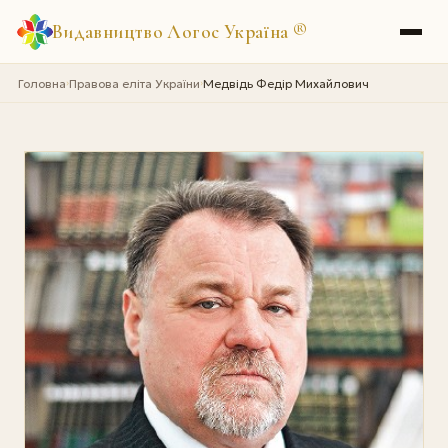
Видавництво Логос Україна
®
Головна
Правова еліта України
Медвідь Федір Михайлович
›
›