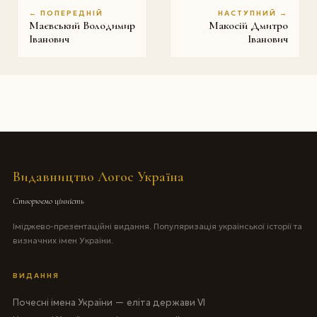
← ПОПЕРЕДНІЙ
НАСТУПНИЙ →
Маєвський Володимир
Макосій Дмитро
Iванович
Іванович
Видавництво Логос Україна
Створюємо цінність
Іміджево-презентаційні видання. Популяризація української історії та
визначних імен України.
ВИДАННЯ
Почесні імена України — еліта держави VI