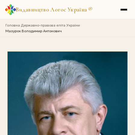
Видавництво Логос Україна
®
Головна
Державно-правова еліта України
›
›
Мазурок Володимир Антонович