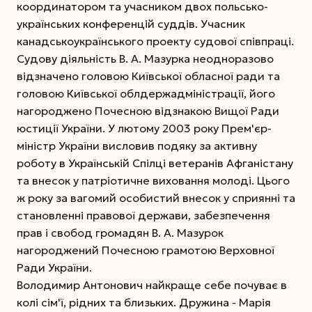
координатором та учасником двох польсько­
українських конференцій суддів. Учасник
канадсько­українського проекту судової співпраці.
Судову діяльність В. А. Мазурка неодноразово
відзначено головою Київської обласної ради та
головою Київської облдержадміністрації, його
нагороджено Почесною відзнакою Вищої Ради
юстиції України. У лютому 2003 року Прем'єр-
міністр України висловив подяку за активну
роботу в Українській Спілці ветеранів Афганістану
та внесок у патріотичне виховання молоді. Цього
ж року за вагомий особистий внесок у сприянні та
становленні правової держави, забезпечення
прав і свобод громадян В. А. Мазурок
нагороджений Почесною грамотою Верховної
Ради України.
Володимир Антонович найкраще себе почуває в
колі сім'ї, рідних та близьких. Дружина - Марія