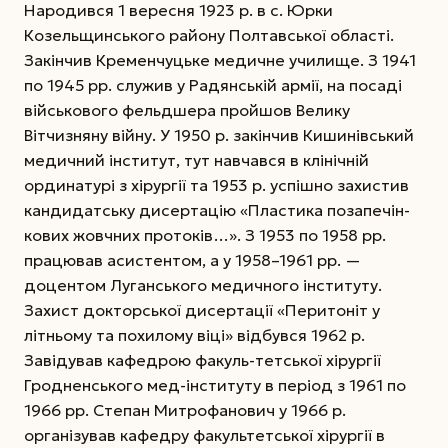
Народився 1 вересня 1923 р. в с. Юрки
Козельщинського району Полтавської області.
Закінчив Кременчуцьке медичне училище. З 1941
по 1945 рр. служив у Радянській армії, на посаді
військового фельдшера пройшов Велику
Вітчизняну війну. У 1950 р. закінчив Кишинівський
медичний інститут, тут навчався в клінічній
ординатурі з хірургії та 1953 р. успішно захистив
кандидатську дисертацію «Пластика позапечін-
кових жовчних протоків…». З 1953 по 1958 рр.
працював асистентом, а у 1958–1961 рр. —
доцентом Луганського медичного інституту.
Захист докторської дисертації «Перитоніт у
літньому та похилому віці» відбувся 1962 р.
Завідував кафедрою факуль-тетської хірургії
Гродненського мед-інституту в період з 1961 по
1966 рр. Степан Митрофанович у 1966 р.
організував кафедру факультетської хірургії в