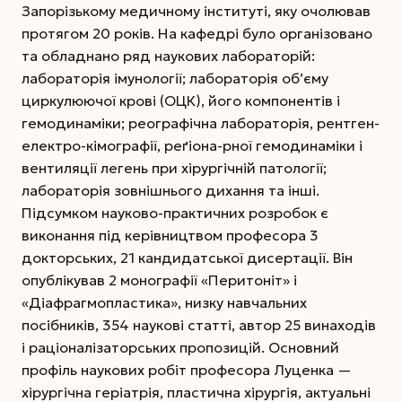
Запорізькому медичному інституті, яку очолював
протягом 20 років. На кафедрі було організовано
та обладнано ряд наукових лабораторій:
лабораторія імунології; лабораторія об’єму
циркулюючої крові (ОЦК), його компонентів і
гемодинаміки; реографічна лабораторія, рентген-
електро-кімографії, реґіона-рної гемодинаміки і
вентиляції легень при хірургічній патології;
лабораторія зовнішнього дихання та інші.
Підсумком науково-практичних розробок є
виконання під керівництвом професора 3
докторських, 21 кандидатської дисертації. Він
опублікував 2 монографії «Перитоніт» і
«Діафрагмопластика», низку навчальних
посібників, 354 наукові статті, автор 25 винаходів
і раціоналізаторських пропозицій. Основний
профіль наукових робіт професора Луценка —
хірургічна геріатрія, пластична хірургія, актуальні