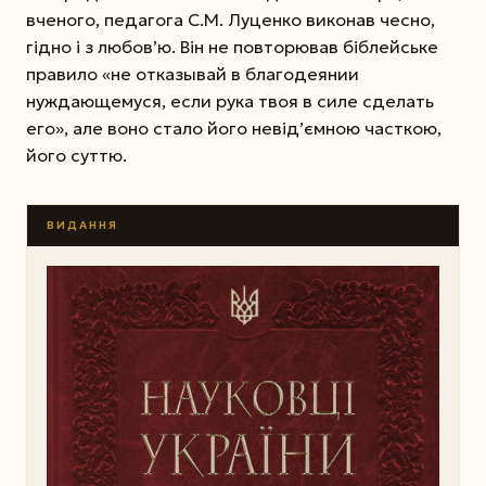
вченого, педагога С.М. Луценко виконав чесно,
гідно і з любов’ю. Він не повторював біблейське
правило «не отказывай в благодеянии
нуждающемуся, если рука твоя в силе сделать
его», але воно стало його невід’ємною часткою,
його суттю.
ВИДАННЯ