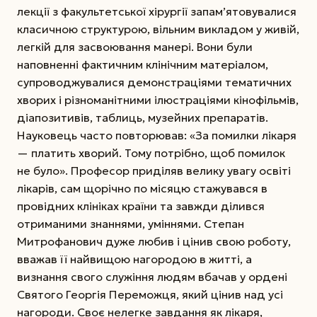
лекції з факультетської хірургії запам’ятовувалися
класичною структурою, вільним викладом у живій,
легкій для засвоювання манері. Вони були
наповненні фактичним клінічним матеріалом,
супроводжувалися демонстраціями тематичних
хворих і різноманітними ілюстраціями кінофільмів,
діапозитивів, таблиць, музейних препаратів.
Науковець часто повторював: «За помилки лікаря
— платить хворий. Тому потрібно, щоб помилок
не було». Професор приділяв велику увагу освіті
лікарів, сам щорічно по місяцю стажувався в
провідних клініках країни та завжди ділився
отриманими знаннями, уміннями. Степан
Митрофанович дуже любив і цінив свою роботу,
вважав її найвищою нагородою в житті, а
визнання свого служіння людям вбачав у ордені
Святого Георгія Переможця, який цінив над усі
нагороди. Своє нелегке завдання як лікаря,