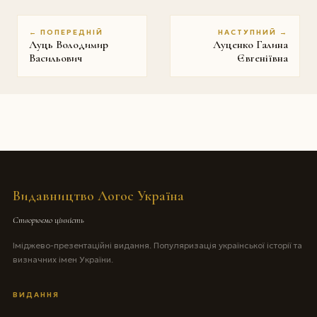
← ПОПЕРЕДНІЙ
НАСТУПНИЙ →
Луць Володимир
Луценко Галина
Васильович
Євгеніївна
Видавництво Логос Україна
Створюємо цінність
Іміджево-презентаційні видання. Популяризація української історії та
визначних імен України.
ВИДАННЯ