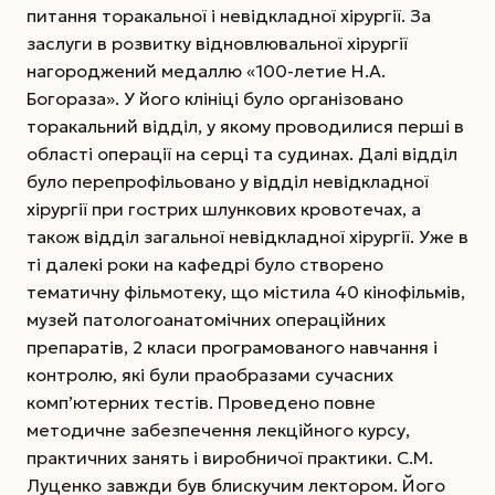
питання торакальної і невідкладної хірургії. За
заслуги в розвитку відновлювальної хірургії
нагороджений медаллю «100-летие Н.А.
Богораза». У його клініці було організовано
торакальний відділ, у якому проводилися перші в
області операції на серці та судинах. Далі відділ
було перепрофільовано у відділ невідкладної
хірургії при гострих шлункових кровотечах, а
також відділ загальної невідкладної хірургії. Уже в
ті далекі роки на кафедрі було створено
тематичну фільмотеку, що містила 40 кінофільмів,
музей патологоанатомічних операційних
препаратів, 2 класи програмованого навчання і
контролю, які були праобразами сучасних
комп’ютерних тестів. Проведено повне
методичне забезпечення лекційного курсу,
практичних занять і виробничої практики. С.М.
Луценко завжди був блискучим лектором. Його