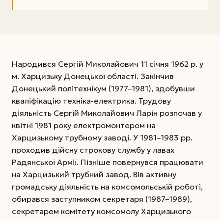
Народився Сергій Миколайович 11 січ­ня 1962 р. у
м. Харцизьку Донецької області. Закінчив
Донецький політехнікум (1977–1981), здобувши
кваліфікацію техніка-електрика. Трудову
діяльність Сергій Миколайович Ларін розпочав у
квітні 1981 року електромонтером на
Харцизькому трубному заводі. У 1981–1983 рр.
проходив дійсну строкову службу у лавах
Радянської Армії. Пізніше повернувся працювати
на Харцизький трубний завод. Вів активну
громадську діяльність на комсомольській роботі,
обирався заступником секретаря (1987–1989),
секретарем комітету комсомолу Харцизького