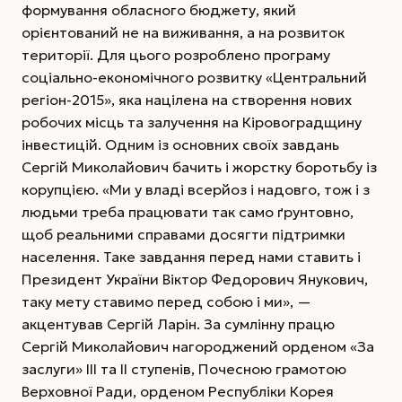
формування обласного бюджету, який
орієнтований не на виживання, а на розвиток
території. Для цього розроблено програму
соціально-економічного розвитку «Центральний
регіон-2015», яка націлена на створення нових
робочих місць та залучення на Кіровоградщину
інвестицій. Одним із основних своїх завдань
Сергій Миколайович бачить і жорстку боротьбу із
корупцією. «Ми у владі всерйоз і надовго, тож і з
людьми треба працювати так само ґрунтовно,
щоб реальними справами досягти підтримки
населення. Таке завдання перед нами ставить і
Президент України Віктор Федорович Янукович,
таку мету ставимо перед собою і ми», —
акцентував Сергій Ларін. За сумлінну працю
Сергій Миколайович нагороджений орденом «За
заслуги» ІІІ та ІІ ступенів, Почесною грамотою
Верховної Ради, орденом Республіки Корея