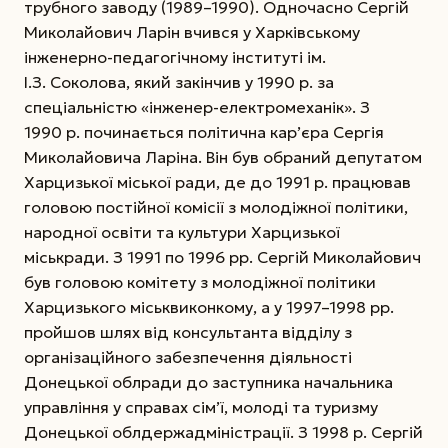
трубного заводу (1989–1990). Одночасно Сергій
Миколайович Ларін вчився у Харківському
інженерно-педагогічному інституті ім.
І.З. Соколова, який закінчив у 1990 р. за
спеціальністю «інженер-електромеханік». З
1990 р. починається політична кар’єра Сергія
Миколайовича Ларіна. Він був обраний депутатом
Харцизької міської ради, де до 1991 р. працював
головою постійної комісії з молодіжної політики,
народної освіти та культури Харцизької
міськради.
З 1991 по 1996 рр. Сергій Миколайович
був головою комітету з молодіжної політики
Харцизького міськвиконкому, а у 1997–1998 рр.
пройшов шлях від консультанта відділу з
організаційного забезпечення діяльності
Донецької облради до заступника начальника
управління у справах сім’ї, молоді та туризму
Донецької облдержадміністрації. З 1998 р. Сергій