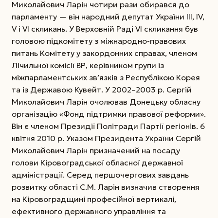
Миколайович Ларін чотири рази обирався до
парламенту — він народний депутат України III, IV,
V і VI скликань. У Верховній Раді VI скликання був
головою підкомітету з міжнародно-правових
питань Комітету у закордонних справах, членом
Лічильної комісії ВР, керівником групи із
міжпарламентських зв’язків з Республікою Корея
та із Державою Кувейт. У 2002–2003 р. Сергій
Миколайович Ларін очолював Донецьку обласну
організацію «Фонд підтримки правової реформи».
Він є членом Президії Політради Партії регіонів. 6
квітня 2010 р. Указом Президента України Сергій
Миколайович Ларін призначений на посаду
голови Кіровоградської обласної державної
адміністрації. Серед першочергових завдань
розвитку області С.М. Ларін визначив створення
на Кіровоградщині професійної вертикалі,
ефективного державного управління та