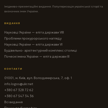
Іміджево-презентаційні видання. Популяризація української історії та
визначних імен України.
ВИДАННЯ
Науковці України — еліта держави VIII
Проблеми прокурорського нагляду
Науковці України — еліта держави VI
Будівельно- архітектурний комплекс столиці
Почесні імена України — еліта держави III
КОНТАКТИ
01001, м. Київ, вул. Володимирська, 7, оф. 1
info.logos@ukr.net
+380 67 328 72 62
+380 67 547 34 36
Всі видання