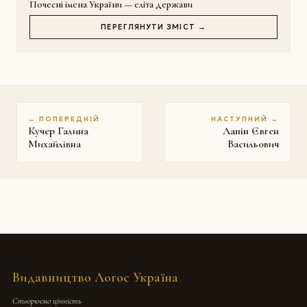
Почесні імена України — еліта держави
ПЕРЕГЛЯНУТИ ЗМІСТ →
← ПОПЕРЕДНІЙ
НАСТУПНИЙ →
Кучер Галина
Лапін Євген
Михайлівна
Васильович
Видавництво Логос Україна
Створюємо цінність