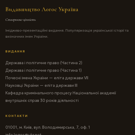
Видавництво Логос Україна
Створюємо цінність
Іміджево-презентаційні видання. Популяризація української історії та
визначних імен України.
ВИДАННЯ
Держава і політичне право (Частина 2)
Держава і політичне право (Частина 1)
Почесні імена України — еліта держави VII
Науковці України — еліта держави III
Кафедра кримінального процесу Національної академії
внутрішніх справ 30 років діяльності
КОНТАКТИ
01001, м. Київ, вул. Володимирська, 7, оф. 1
info.logos@ukr.net