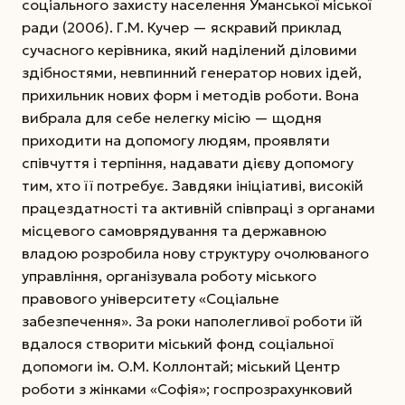
соціального захисту населення Уманської міської
ради (2006). Г.М. Кучер — яскравий приклад
сучасного керівника, який наділений діловими
здібностями, невпинний генератор нових ідей,
прихильник нових форм і методів роботи. Вона
вибрала для себе нелегку місію — щодня
приходити на допомогу людям, проявляти
співчуття і терпіння, надавати дієву допомогу
тим, хто її потребує.
Завдяки ініціативі, високій
працездатності та активній співпраці з органами
місцевого самоврядування та державною
владою розробила нову структуру очолюваного
управління, організувала роботу міського
правового університету «Соціальне
забезпечення». За роки наполегливої роботи їй
вдалося створити міський фонд соціальної
допомоги ім. О.М. Коллонтай; міський Центр
роботи з жінками «Софія»; госпрозрахунковий