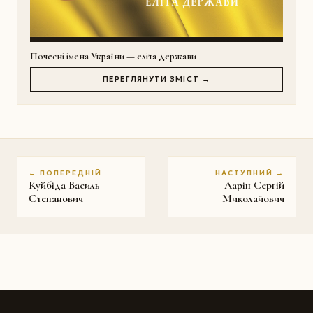
Почесні імена України — еліта держави
ПЕРЕГЛЯНУТИ ЗМІСТ →
← ПОПЕРЕДНІЙ
НАСТУПНИЙ →
Куйбіда Василь
Ларін Сергій
Степанович
Миколайович