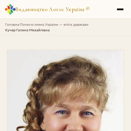
Видавництво Логос Україна
®
Головна
Почесні імена України — еліта держави
›
›
Кучер Галина Михайлівна