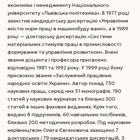
економіки і менеджменту Національного
університету «Львівська політехніка».
В 1977 році
захистив кандидатську дисертацію «Управління
якістю норм праці в машинобуду-ванні», а в 1989
році — докторську дисертацію «Системи
матеріальних стимулів праці в промисловості:
формування та управління розвитком». Вчені
звання доцента і професора присвоєно
відповідно 1981 та 1992 року. У 1999 році йому
присвоєно звання «Заслужений працівник
народної освіти України». Автор понад 730
наукових праць, серед них 31 монографія, 190
статей у наукових журналах та близько 500
статей в інших фахових виданнях. Крім того,
видано 8 підручників, 60 навчальних посібників,
близько 200 методичних розробок. Під науковим
керівництвом Олега Євгеновича захищено 7
докторських і 79 кандидатських дисертацій. З