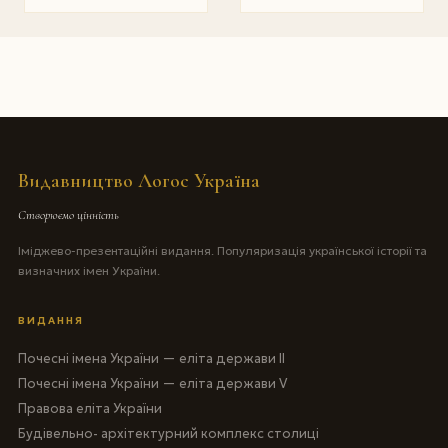
Видавництво Логос Україна
Створюємо цінність
Іміджево-презентаційні видання. Популяризація української історії та
визначних імен України.
ВИДАННЯ
Почесні імена України — еліта держави II
Почесні імена України — еліта держави V
Правова еліта України
Будівельно- архітектурний комплекс столиці