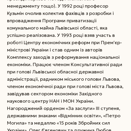
менеджменту тощо). У 1992 році професор
Кузьмін очолив колектив фахівців з розробки і
впровадження Програми приватизації
комунального майна Львівської області, яка
успішно реалізована. У 1993 році взяв участь в
роботі Центру економічних реформ при Прем’єр-
міністрові України і став одним із авторів
Комплексу заходів з реформування національної
економіки. Працює членом Консультативної ради
при голові Львівської обласної державної
адміністрації, радником міського голови Львова,
членом економічної ради при голові міста Львова,
завідував сектором економіки Західного
наукового центру НАН і МОН України.
Нагороджений орденом «За заслуги» ІІІ ступеня,
державними знаками «Відмінник освіти», «Петро
Могила» та медаллю «15 років Збройних сил
України». Олег Євгенович та дружина Любов