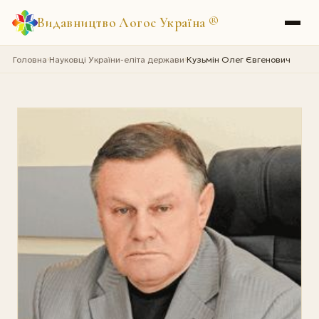
Видавництво Логос Україна
®
Головна
Науковці України-еліта держави
Кузьмін Олег Євгенович
›
›