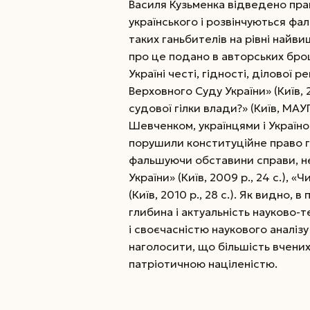
Василя Кузьменка відведено пра
українського і розвінчуються фа
таких ганьбителів на рівні найв
про це подано в авторських брош
Україні честі, гідності, ділової 
Верховного Суду України» (Київ, 2
судової гілки влади?» (Київ, МАУП
Шевченком, українцями і Україною
порушили конституційне право г
фальшуючи обставини справи, не з
України» (Київ, 2009 р., 24 с.),
(Київ, 2010 р., 28 с.). Як видно
глибина і актуальність науково-
і своєчасністю наукового аналіз
наголосити, що більшість вчених
патріотичною націленістю.