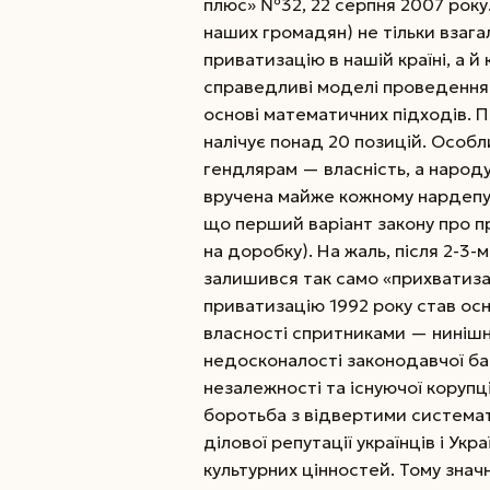
плюс» №32, 22 серпня 2007 року.
наших громадян) не тільки взага
приватизацію в нашій країні, а й
справедливі моделі проведення
основі математичних підходів. П
налічує понад 20 позицій. Особ
гендлярам — власність, а народу —
вручена майже кожному нардепу у
що перший варіант закону про п
на доробку). На жаль, після 2-3-
залишився так само «прихватизац
приватизацію 1992 року став ос
власності спритниками — нинішні
недосконалості законодавчої баз
незалежності та існуючої корупці
боротьба з відвертими системат
ділової репутації українців і Ук
культурних цінностей. Тому знач