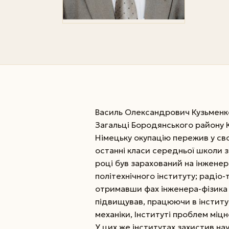
Василь Олександрович Кузьменко
Загальці Бородянського району Ки
Німецьку окупацію пережив у сво
останні класи середньої школи з
році був зарахований на інженер
політехнічного інституту; радіо-
отримавши фах інженера-фізика з
підвищував, працюючи в інститута
механіки, Інституті проблем міцн
У цих же інститутах захистив нау