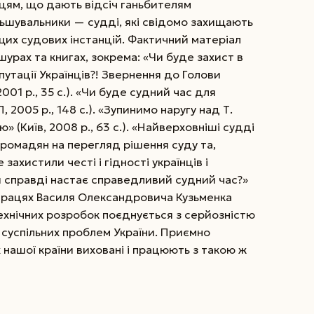
цям, що дають відсіч ганьбителям
льшувальники — судді, які свідомо захищають
ищих судових інстанцій. Фактичний матеріал
урах та книгах, зокрема: «Чи буде захист в
репутації Українців?! Звернення до Голови
001 р., 35 с.). «Чи буде судний час для
, 2005 р., 148 с.). «Зупинимо наругу над Т.
» (Київ, 2008 р., 63 с.). «Найверховніші судді
ромадян на перегляд рішення суду та,
ахистили честі і гідності українців і
 «Чи справді настає справедливий судний час?»
, в працях Василя Олександровича Кузьменка
технічних розробок поєднується з серйозністю
у суспільних проблем України. Приємно
 нашої країни виховані і працюють з такою ж