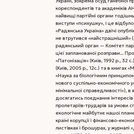
Україні, зокрема осуд ганебної п
кореспондентів та академіків АН
найвищі партійні органи тодішнь
виступи «психушку», і це відбул
«Радянська Україна» двічі опубл
не втрутився «найстрашніший» (
радянський орган — Комітет па
цієї запланованої розправи... П
«Патонізація» (Київ, 1992 р., 32 с
(Київ, 2005 р., 12с.) та в книгах «М
«Наука за біологічним принципом» 
нового суспільно-економічного 
мінімальної справедливості»), 
досягатись поєднання інтересів
пролетаріїв-трударів за умови с
екологічне майбутнє нашої плане
країні корупції і фінансово-екон
листівках і брошурах, у журналі