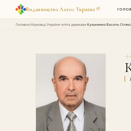
Видавництво Логос Україна
®
ГОЛО
Головна
Науковці України-еліта держави
Кузьменко Василь Олек
›
›