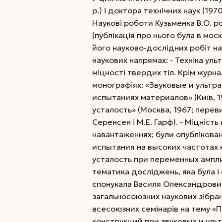
р.) і доктора технічних наук (197
Наукові роботи Кузьменка В.О. р
(публікація про нього була в мос
його науково-дослідних робіт на
наукових напрямах: - Техніка уль
міцності твердих тіл. Крім журна
монографіях: «Звуковые и ультр
испытаниях материалов» (Київ, 
усталость» (Москва, 1967; перев
Серенсен і М.Е. Гарф). - Міцніст
навантаженнях; були опублікован
испытания на высоких частотах н
усталость при переменных амплит
тематика досліджень, яка була і 
спонукала Василя Олександрови
загальносоюзних наукових зібран
всесоюзних семінарів на тему «
конструкций при звуковых и уль