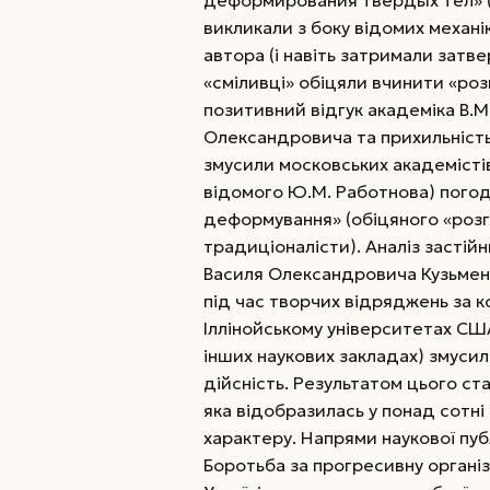
викликали з боку відомих механі
автора (і навіть затримали затв
«сміливці» обіцяли вчинити «ро
позитивний відгук академіка В.
Олександровича та прихильність
змусили московських академістів
відомого Ю.М. Работнова) погод
деформування» (обіцяного «розгр
традиціоналісти).
Аналіз застій
Василя Олександровича Кузьменка
під час творчих відряджень за к
Іллінойському університетах США
інших наукових закладах) змуси
дійсність. Результатом цього ст
яка відобразилась у понад сотні
характеру. Напрями наукової пуб
Боротьба за прогресивну організ