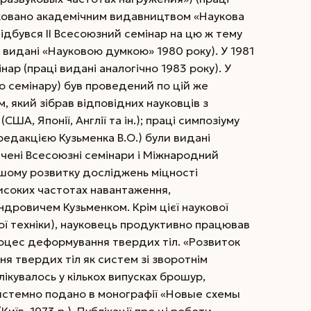
іковано академічним видавництвом «Наукова
 відбувся II Всесоюзний семінар на цю ж тему
к видані «Науковою думкою» 1980 року). У 1981
нар (праці видані аналогічно 1983 року). У
го семінару) був проведений по цій же
 який зібрав відповідних науковців з
США, Японії, Англії та ін.); праці симпозіуму
 редакцією Кузьменка В.О.) були видані
ачені Всесоюзні семінари і Міжнародний
шому розвитку досліджень міцності
високих частотах навантаження,
дровичем Кузьменком. Крім цієї наукової
ої техніки), науковець продуктивно працював
оцес деформування твердих тіл. «Розвиток
я твердих тіл як систем зі зворотнім
ікувалось у кількох випусках брошур,
системно подано в монографії «Новые схемы
їв, 1973 р.). Публікації про ці роботи