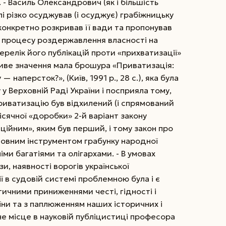
 - Василь Олександрович (як і більшість
лі різко осуджував (і осуджує) грабіжницьку
 конкретно розкривав її вади та пропонував
 процесу роздержавлення власності на
ерелік його публікацій проти «прихватизації»
ливе значення мала брошура «Приватизація:
 наперсток?», (Київ, 1991 р., 28 с.), яка була
 Верховній Раді України і посприяла тому,
риватизацію був відхилений (і спрямований
місячної «доробки» 2-й варіант закону
ійним», яким був перший, і тому закон про
новним інструментом грабунку народної
ми багатіями та олігархами. - В умовах
и, наявності ворогів української
ї в судовій системі проблемною була і є
ичними приниженнями честі, гідності і
раїни та з паплюженням наших історичних і
не місце в науковій публіцистиці професора