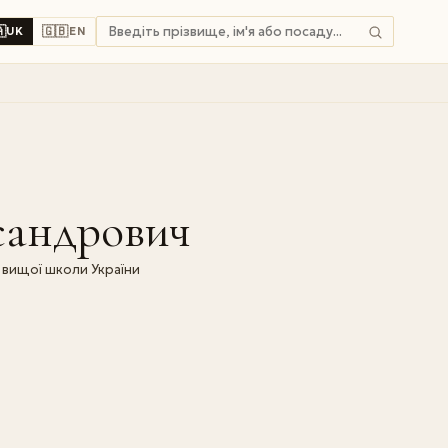

🇬🇧
UK
EN
сандрович
 вищої школи України