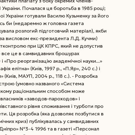
рактики плагіату з боку окремих членів-
 України. Почалася ця боротьба в 1985 році;
ої України готували Василю Кузьменку за його
ось би (недаремно ж головна газета
ікувала розлогий підготовчий матеріал), якби
за висловом екс-президента Л.Д. Кучми)
ртконтролю при ЦК КПРС, який не допустив
ро все це в самвидавних брошурах
.) і «Про реорганізацію академічної науки...»
афія елітна» (Київ, 1997 р., «П.Яр», 240 с.) і
(Київ, МАУП, 2004 р., 118 с.). - Розробка
устрою (умовно названого «Система
в якому раціональним способом може
 власників «заводов-пароходов» і
півставного рівня споживання і турботи про
ти. Ця розробка (яка дозволяє позбутися в
омічних криз) публікувалась у самвидавних
 «Дніпро» №3-4 1996 та в газеті «Персонал