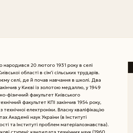
 народився 20 лютого 1931 року в селі
ївської області в сім’ї сільських трударів.
єму селі, де й почав навчання в школі. Два
акінчив у Києві із золотою медаллю, у 1949
но-фізичний факультет Київського
технічний факультет КПІ закінчив 1954 року,
 технічної електроніки. Власну кваліфікацію
х Академії наук України (в Інституті
ості та Інституті проблем матеріалознавства).
кові ступені: кандидата технічних наук (1960