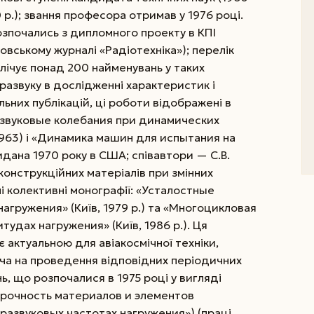
0 р.); звання професора отримав у 1976 році.
озпочались з дипломного проекту в КПІ
ковському журналі «Радіотехніка»); перелік
лічує понад 200 найменувань у таких
тразвуку в дослідженні характеристик і
льних публікацій, ці роботи відображені в
азвуковые колебания при динамических
1963) і «Динамика машин для испытания на
идана 1970 року в США; співавтори — С.В.
ь конструкційних матеріалів при змінних
і колективні монографії: «Усталостные
агружения» (Київ, 1979 р.) та «Многоцикловая
удах нагружения» (Київ, 1986 р.). Ця
є актуальною для авіакосмічної техніки,
ча на проведення відповідних періодичних
ь, що розпочалися в 1975 році у вигляді
Прочность материалов и элементов
тразвуковых частотах нагружения») (праці