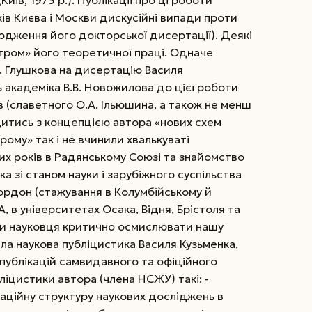
ків Києва і Москви дискусійні випади проти
ердження його докторської дисертації). Деякі
згром» його теоретичної праці. Одначе
М. Глушкова на дисертацію Василя
 академіка В.В. Новожилова до цієї роботи
 (славетного О.А. Ільюшина, а також не менш
итись з концепцією автора «нових схем
ому» так і не вчинили хвалькуваті
них років в Радянському Союзі та знайомство
 зі станом науки і зарубіжного суспільства
ордон (стажування в Колумбійському й
, в університетах Осака, Відня, Брістоля та
ли науковця критично осмислювати нашу
ала наукова публіцистика Василя Кузьменка,
 публікацій самвидавного та офіційного
ліцистики автора (члена НСЖУ) такі: -
аційну структуру наукових досліджень в