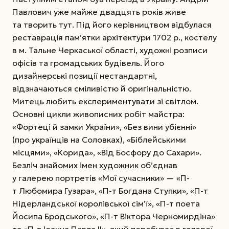
Павлович уже майже двадцять років живе
та творить тут. Під його керівництвом відбулася
реставрація пам’ятки архітектури 1702 р., костелу
в м. Тальне Черкаської області, художні розписи
офісів та громадських будівель. Його
дизайнерські позиції нестандартні,
відзначаються сміливістю й оригінальністю.
Митець любить експериментувати зі світлом.
Основні цикли живописних робіт майстра:
«Фортеці й замки України», «Без вини убієнні»
(про українців на Соловках), «Біблейськими
місцями», «Корида», «Від Босфору до Сахари».
Безліч знайомих імен художник об’єднав
у галерею портретів «Мої сучасники» — «П-
т Любомира Гузара», «П-т Богдана Ступки», «П-т
Нідерландської королівської сім’ї», «П-т поета
Йосипа Бродського», «П-т Віктора Черномирдіна»
та «П-т Іоанна Павла II», який перебуває в галереї