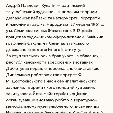
Андрій Павлович Кулагін — радянський
та український художник із широким творчим
діапазоном: пейзажі та натюрморти, портрети
й лаконічна графіка. Народився 27 червня 1961 р.
у м. Семи­па­латинськ (Казахстан). З 13 років
працював ху­дож­ни­ком-оформлювачем. Закінчив
графічний фа­куль­тет Семипалатинського
державного педа­го­гіч­ного інституту.
За студентських років брав участь в обласних,
республіканських та всесоюзних виставках.
Дебютував першою персональною виставкою.
Дипломною роботою став портрет Ф.
М. Достоєвського в часи семипалатинського
заслання, творами якого молодий художник
зачитувався. Його майстерність оцінили,
організувавши виставку робіт у літературно-­
меморіальному музеї улюбленого письменника.
Наступним етапом був переїзд в Україну. Андрій