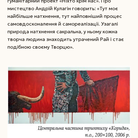
гуманітарний проект «Ніхто крім нас». Про
мистецтво Андрій Кулагін говорить: «Тут моє
найбільше натхнення, тут найповніший процес
самовдосконалення й самореалізації. Узагалі
природа натхнення сакральна, у ньому кожна
творча людина знаходить утрачений Рай і стає
подібною своєму Творцю».