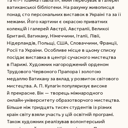
ватиканської бібліотеки. На рахунку живописця
понад сто персональних виставок в Україні та за її
межами. Його картини є окрасою приватних
колекцій і галерей Австрії, Австралії, Великої
Британії, Ватикану, Німеччини, Італії, Лівії,
Нідерландів, Польщі, США, Словаччини, Франції,
Росії та України. Особливе місце в цьому списку
посідає виставка в центрі сучасного мистецтва
в Парижі. Художник нагороджений орденом
Трудового Червоного Прапора і золотою
медаллю Ватикану за вклад у розвиток світового
мистецтва. А. П. Кулагін популяризує високе
й прекрасне. Він — творець міжнародного
онлайн-університету образотворчого мистецтва.
Більше ніж тридцять тисяч студентів із різних
країн світу взяли участь у цій освітній програмі.
Також художник реалізував волонтерський