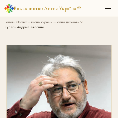
Видавництво Логос Україна
®
Головна
Почесні імена України — еліта держави V
›
›
Кулагін Андрій Павлович